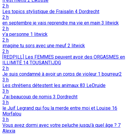
Il est métis
2
Likosse
2 h
Les topics stylistique de Fraisalin
4
Dordrecht
2 h
en septembre je vais reprendre ma vie en main
3
litwick
2 h
y’a personne
1
litwick
2 h
imagine tu sors avec une meuf
2
litwick
2 h
[REDPILL] Les FEMMES peuvent avoir des ORGASMES en
ILLIMITÉ
14
TOUSANTIJDG
2 h
Je suis condamné à avoir un corps de violeur
1
bourreur2
3 h
Les chrétiens détestent les animaux
83
LeDruide
3 h
J'ai beaucoup de nomis
3
Dordrecht
3 h
le Juif Legrand qui fou la merde entre moi et Louise
16
Morfalou
3 h
Vous avez dormi avec votre peluche jusqu’à quel âge ?
7
Alexia