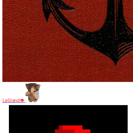
LeGrand👁️