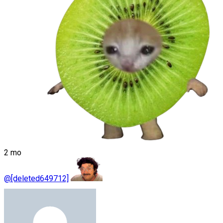
2 mo
@[deleted649712]