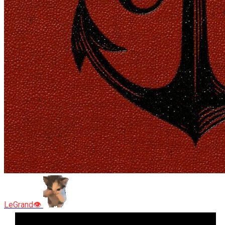
LeGrand👁️