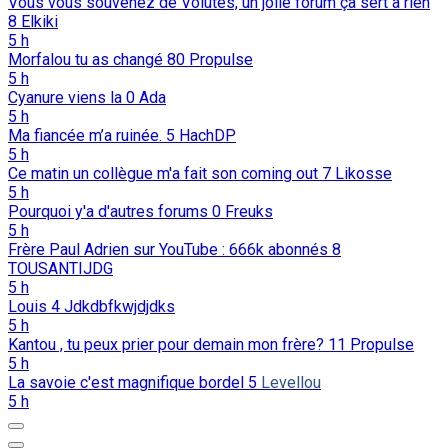
Vous vous souvenez de Volutes, un jolie forum ça sert à rien
8
Elkiki
5 h
Morfalou tu as changé
80
Propulse
5 h
Cyanure viens la
0
Ada
5 h
Ma fiancée m’a ruinée.
5
HachDP
5 h
Ce matin un collègue m'a fait son coming out
7
Likosse
5 h
Pourquoi y'a d'autres forums
0
Freuks
5 h
Frère Paul Adrien sur YouTube : 666k abonnés
8
TOUSANTIJDG
5 h
Louis
4
Jdkdbfkwjdjdks
5 h
Kantou , tu peux prier pour demain mon frère?
11
Propulse
5 h
La savoie c'est magnifique bordel
5
Levellou
5 h