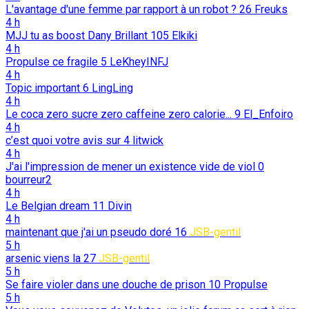
L'avantage d'une femme par rapport à un robot ?
26
Freuks
4 h
MJJ tu as boost Dany Brillant
105
Elkiki
4 h
Propulse ce fragile
5
LeKheyINFJ
4 h
Topic important
6
LingLing
4 h
Le coca zero sucre zero caffeine zero calorie...
9
El_Enfoiro
4 h
c’est quoi votre avis sur
4
litwick
4 h
J'ai l'impression de mener un existence vide de viol
0
bourreur2
4 h
Le Belgian dream
11
Divin
4 h
maintenant que j'ai un pseudo doré
16
JSB-gentil
5 h
arsenic viens la
27
JSB-gentil
5 h
Se faire violer dans une douche de prison
10
Propulse
5 h