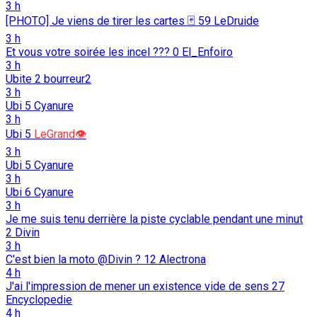
3 h
[PHOTO] Je viens de tirer les cartes 🃏
59
LeDruide
3 h
Et vous votre soirée les incel ???
0
El_Enfoiro
3 h
Ubite
2
bourreur2
3 h
Ubi
5
Cyanure
3 h
Ubi
5
LeGrand👁️
3 h
Ubi
5
Cyanure
3 h
Ubi
6
Cyanure
3 h
Je me suis tenu derrière la piste cyclable pendant une minut
2
Divin
3 h
C'est bien la moto @Divin ?
12
Alectrona
4 h
J'ai l'impression de mener un existence vide de sens
27
Encyclopedie
4 h