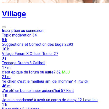
Village
Inscription ou connexion
Topic modération
34
5 h
Suggestions et Correction des bugs
2293
10 h
Village Forum X Official Trailer
27
3 j
Teenage Dream
3
Calihell
17 m
c'est epique du forum ou autre?
62
MJJ
21 m
"le chien c’est le meilleur ami de l’homme"
4
litwick
48 m
J'ai été un bon caissier aujourd'hui
57
Kant
1 h
Je suis condamné à avoir un corps de sissy
12
Levellou
1 h