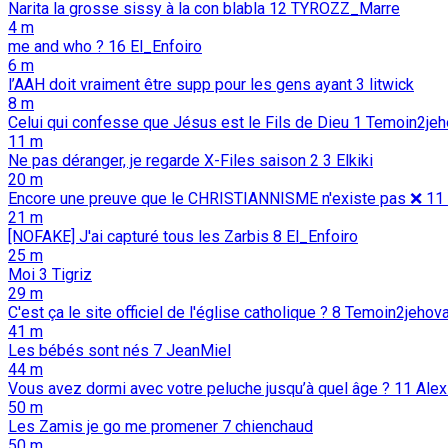
Narita la grosse sissy à la con blabla
12
TYROZZ_Marre
4 m
me and who ?
16
El_Enfoiro
6 m
l’AAH doit vraiment être supp pour les gens ayant
3
litwick
8 m
Celui qui confesse que Jésus est le Fils de Dieu
1
Temoin2jeh
11 m
Ne pas déranger, je regarde X-Files saison 2
3
Elkiki
20 m
Encore une preuve que le CHRISTIANNISME n'existe pas ❌️
11
21 m
[NOFAKE] J'ai capturé tous les Zarbis
8
El_Enfoiro
25 m
Moi
3
Tigriz
29 m
C'est ça le site officiel de l'église catholique ?
8
Temoin2jehov
41 m
Les bébés sont nés
7
JeanMiel
44 m
Vous avez dormi avec votre peluche jusqu’à quel âge ?
11
Alex
50 m
Les Zamis je go me promener
7
chienchaud
50 m