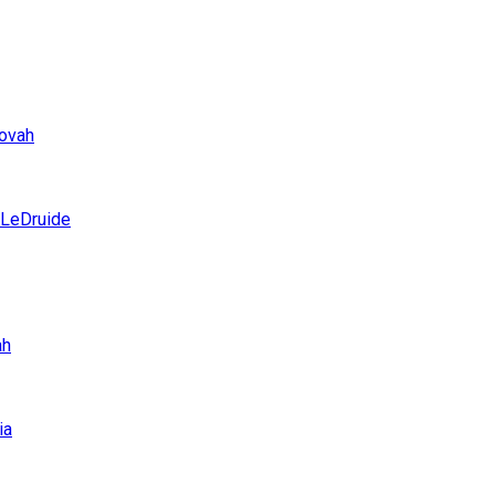
ovah
LeDruide
ah
ia