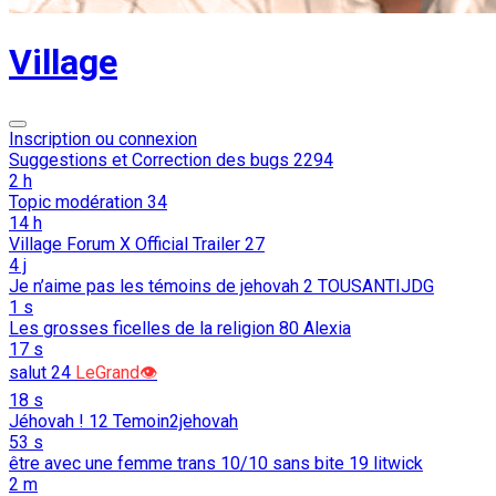
Village
Inscription ou connexion
Suggestions et Correction des bugs
2294
2 h
Topic modération
34
14 h
Village Forum X Official Trailer
27
4 j
Je n’aime pas les témoins de jehovah
2
TOUSANTIJDG
1 s
Les grosses ficelles de la religion
80
Alexia
17 s
salut
24
LeGrand👁️
18 s
Jéhovah !
12
Temoin2jehovah
53 s
être avec une femme trans 10/10 sans bite
19
litwick
2 m