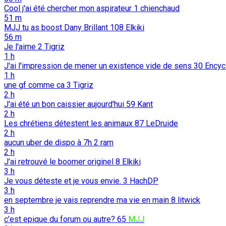
Cool j'ai été chercher mon aspirateur
1
chienchaud
51 m
MJJ tu as boost Dany Brillant
108
Elkiki
56 m
Je l'aime
2
Tigriz
1 h
J'ai l'impression de mener un existence vide de sens
30
Encyc
1 h
une gf comme ca
3
Tigriz
2 h
J'ai été un bon caissier aujourd'hui
59
Kant
2 h
Les chrétiens détestent les animaux
87
LeDruide
2 h
aucun uber de dispo à 7h
2
ram
2 h
J'ai retrouvé le boomer originel
8
Elkiki
3 h
Je vous déteste et je vous envie.
3
HachDP
3 h
en septembre je vais reprendre ma vie en main
8
litwick
3 h
c'est epique du forum ou autre?
65
MJJ