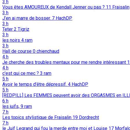
3 h
Vous êtes AMOUREUX de Kendall Jenner ou pas ?
11
Fraisalin
3 h
J’en ai marre de bosser.
7
HachDP
3 h
Teter
2
Tigriz
3 h
les noirs
4
ram
3 h
Hall de course
0
chienchaud
4 h
Je cherche des troubles mentaux pour me rendre intéressant
4 h
c'est qui ce mec ?
3
ram
5 h
Avoir le temps d’être dépressif.
4
HachDP
5 h
[REDPILL] Les FEMMES peuvent avoir des ORGASMES en ILL
6 h
les juifs,
9
ram
7 h
Les topics stylistique de Fraisalin
19
Dordrecht
7 h
le Juif Legrand qui fou la merde entre moi et Louise
17
Morfal