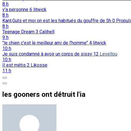
8 h
y’a personne
6
litwick
8 h
Kant,Guts et moi on est les habitués du gouffre de 5h
0
Propul
8 h
Teenage Dream
3
Calihell
9 h
"le chien c’est le meilleur ami de l’homme"
4
litwick
10 h
Je suis condamné à avoir un corps de sissy
12
Levellou
10 h
Il est métis
2
Likosse
11 h
les gooners ont détruit l'ia