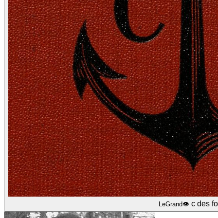
c des f
LeGrand👁️