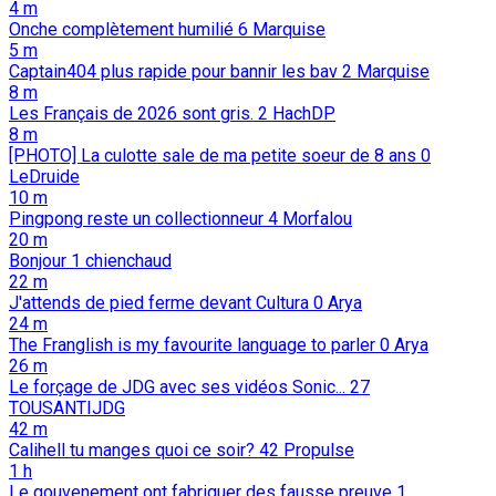
4 m
Onche complètement humilié
6
Marquise
5 m
Captain404 plus rapide pour bannir les bav
2
Marquise
8 m
Les Français de 2026 sont gris.
2
HachDP
8 m
[PHOTO] La culotte sale de ma petite soeur de 8 ans
0
LeDruide
10 m
Pingpong reste un collectionneur
4
Morfalou
20 m
Bonjour
1
chienchaud
22 m
J'attends de pied ferme devant Cultura
0
Arya
24 m
The Franglish is my favourite language to parler
0
Arya
26 m
Le forçage de JDG avec ses vidéos Sonic...
27
TOUSANTIJDG
42 m
Calihell tu manges quoi ce soir?
42
Propulse
1 h
Le gouvenement ont fabriquer des fausse preuve
1