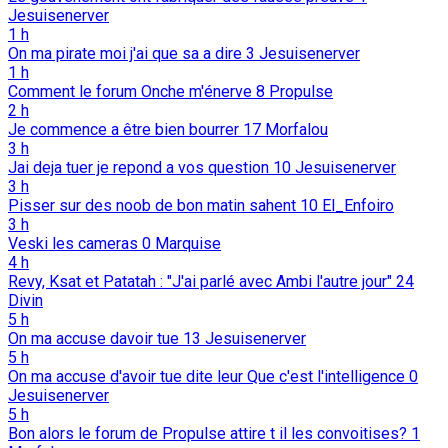
Jesuisenerver
1 h
On ma pirate moi j'ai que sa a dire
3
Jesuisenerver
1 h
Comment le forum Onche m'énerve
8
Propulse
2 h
Je commence a être bien bourrer
17
Morfalou
3 h
Jai deja tuer je repond a vos question
10
Jesuisenerver
3 h
Pisser sur des noob de bon matin sahent
10
El_Enfoiro
3 h
Veski les cameras
0
Marquise
4 h
Revy, Ksat et Patatah : "J'ai parlé avec Ambi l'autre jour"
24
Divin
5 h
On ma accuse davoir tue
13
Jesuisenerver
5 h
On ma accuse d'avoir tue dite leur Que c'est l'intelligence
0
Jesuisenerver
5 h
Bon alors le forum de Propulse attire t il les convoitises?
1