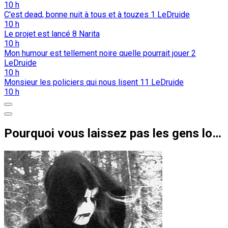
10 h
C'est dead, bonne nuit à tous et à touzes
1
LeDruide
10 h
Le projet est lancé
8
Narita
10 h
Mon humour est tellement noire quelle pourrait jouer
2
LeDruide
10 h
Monsieur les policiers qui nous lisent
11
LeDruide
10 h
Pourquoi vous laissez pas les gens lock leur topic