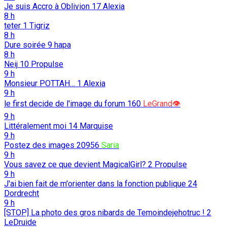
Je suis Accro à Oblivion
17
Alexia
8 h
teter
1
Tigriz
8 h
Dure soirée
9
hapa
8 h
Neij
10
Propulse
9 h
Monsieur POTTAH…
1
Alexia
9 h
le first decide de l'image du forum
160
LeGrand👁️
9 h
Littéralement moi
14
Marquise
9 h
Postez des images
20956
Saria
9 h
Vous savez ce que devient MagicalGirl?
2
Propulse
9 h
J'ai bien fait de m'orienter dans la fonction publique
24
Dordrecht
9 h
[STOP] La photo des gros nibards de Temoindejehotruc !
2
LeDruide