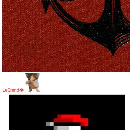
LeGrand👁️