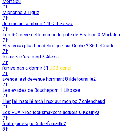
Morfalou
7 h
Mignonne
3
Tigriz
7 h
Je suis un combien / 10
5
Likosse
7 h
Les RG creve cette immonde pute de Beatrice
0
Morfalou
7 h
Etes vous plus bon délire que sur Onche ?
36
LeDruide
7 h
Ici aussi c’est mort
3
Alexia
7 h
j'arrive pas a dormir
31
JSB-gentil
7 h
avenoel est devenue horrifiant
8
ildefouraille2
7 h
Les évadés de Boucheporn
1
Likosse
7 h
Hier j'ai installé arch linux sur mon pc
7
chienchaud
7 h
Les PUA > les looksmaxxers actuels
0
Ksatriya
7 h
foutrejojoesque
5
ildefouraille2
8 h