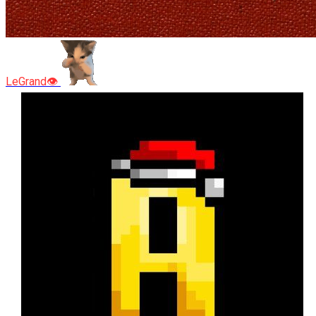
LeGrand👁️