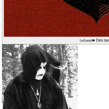
Des tar
LeGrand👁️