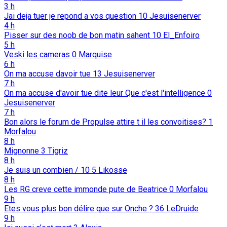
3 h
Jai deja tuer je repond a vos question
10
Jesuisenerver
4 h
Pisser sur des noob de bon matin sahent
10
El_Enfoiro
5 h
Veski les cameras
0
Marquise
6 h
On ma accuse davoir tue
13
Jesuisenerver
7 h
On ma accuse d'avoir tue dite leur Que c'est l'intelligence
0
Jesuisenerver
7 h
Bon alors le forum de Propulse attire t il les convoitises?
1
Morfalou
8 h
Mignonne
3
Tigriz
8 h
Je suis un combien / 10
5
Likosse
8 h
Les RG creve cette immonde pute de Beatrice
0
Morfalou
9 h
Etes vous plus bon délire que sur Onche ?
36
LeDruide
9 h