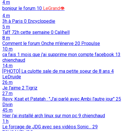
4 m
bonjour le forum
10
LeGrand👁️
4 m
3h à Paris
0
Encyclopedie
5 m
Taff 72h cette semaine
0
Calihell
8 m
Comment le forum Onche m'énerve
20
Propulse
10 m
ca fais 1 mois que j'ai supprime mon compte facebook
13
chienchaud
14 m
[PHOTO] La culotte sale de ma petite soeur de 8 ans
4
LeDruide
26 m
Je l'aime
2
Tigriz
27 m
Revy, Ksat et Patatah : "J'ai parlé avec Ambi l'autre jour"
25
Divin
45 m
Hier j'ai installé arch linux sur mon pc
9
chienchaud
1 h
Le forçage de JDG avec ses vidéos Sonic...
29