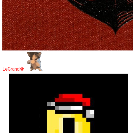
LeGrand👁️