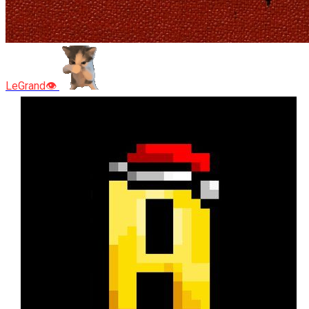
LeGrand👁️