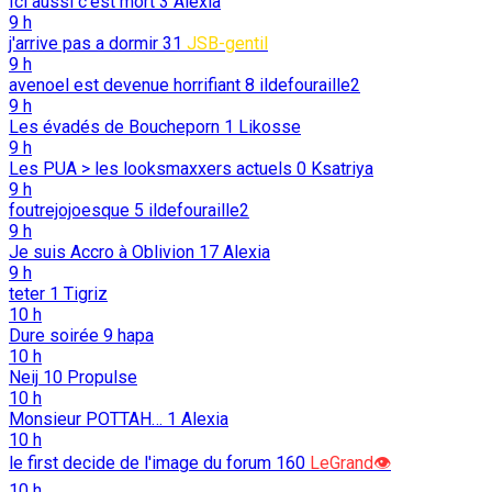
Ici aussi c’est mort
3
Alexia
9 h
j'arrive pas a dormir
31
JSB-gentil
9 h
avenoel est devenue horrifiant
8
ildefouraille2
9 h
Les évadés de Boucheporn
1
Likosse
9 h
Les PUA > les looksmaxxers actuels
0
Ksatriya
9 h
foutrejojoesque
5
ildefouraille2
9 h
Je suis Accro à Oblivion
17
Alexia
9 h
teter
1
Tigriz
10 h
Dure soirée
9
hapa
10 h
Neij
10
Propulse
10 h
Monsieur POTTAH…
1
Alexia
10 h
le first decide de l'image du forum
160
LeGrand👁️
10 h