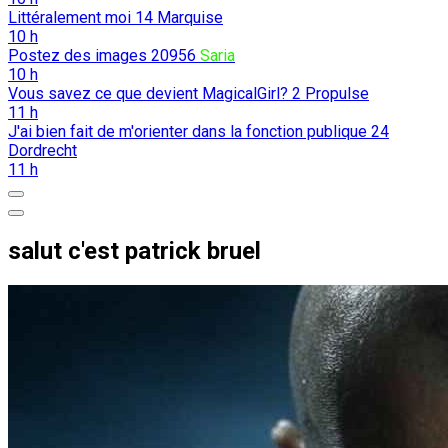
Littéralement moi
14
Marquise
10 h
Postez des images
20956
Saria
10 h
Vous savez ce que devient MagicalGirl?
2
Propulse
11 h
J'ai bien fait de m'orienter dans la fonction publique
24
Dordrecht
11 h
salut c'est patrick bruel