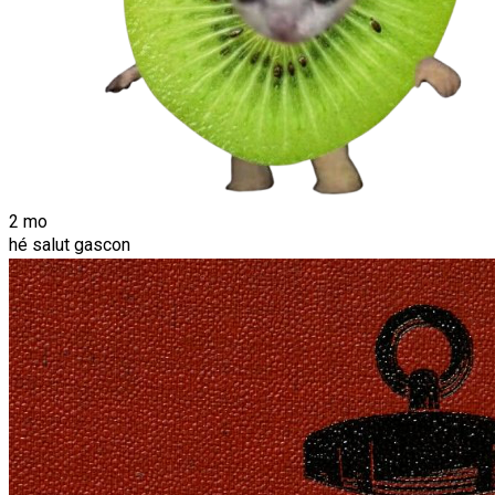
2 mo
hé salut gascon