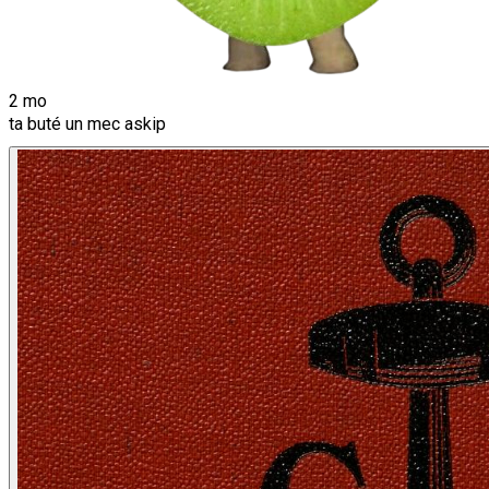
2 mo
ta buté un mec askip