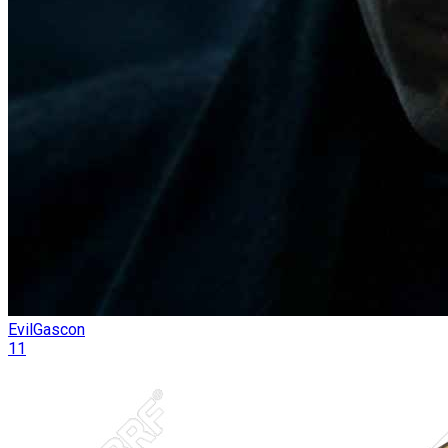
EvilGascon
11