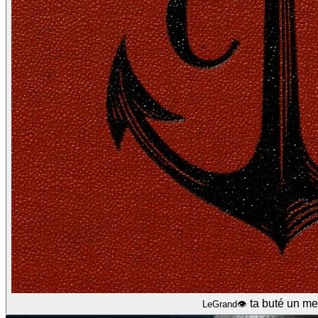
ta buté un me
LeGrand👁️