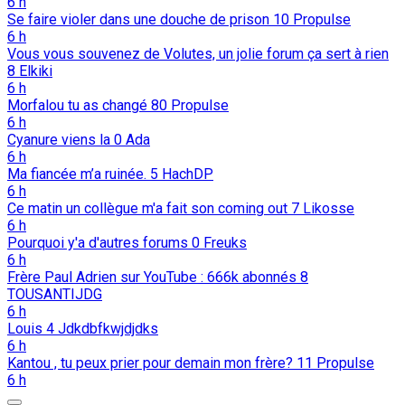
6 h
Se faire violer dans une douche de prison
10
Propulse
6 h
Vous vous souvenez de Volutes, un jolie forum ça sert à rien
8
Elkiki
6 h
Morfalou tu as changé
80
Propulse
6 h
Cyanure viens la
0
Ada
6 h
Ma fiancée m’a ruinée.
5
HachDP
6 h
Ce matin un collègue m'a fait son coming out
7
Likosse
6 h
Pourquoi y'a d'autres forums
0
Freuks
6 h
Frère Paul Adrien sur YouTube : 666k abonnés
8
TOUSANTIJDG
6 h
Louis
4
Jdkdbfkwjdjdks
6 h
Kantou , tu peux prier pour demain mon frère?
11
Propulse
6 h