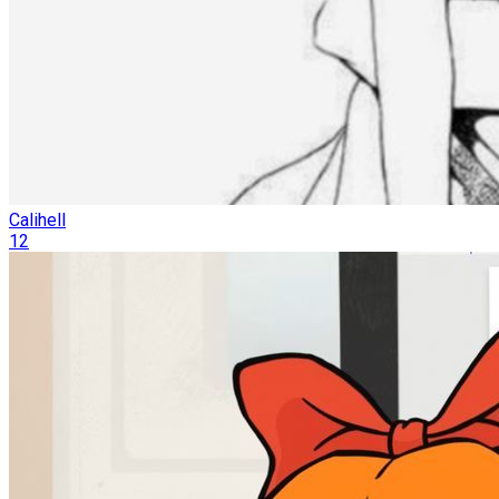
Calihell
12