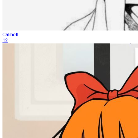
Calihell
12