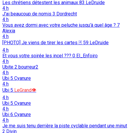
Les chrétiens détestent les animaux
83
LeDruide
4 h
J'ai beaucoup de nomis
3
Dordrecht
4 h
Vous avez dormi avec votre peluche jusqu’à quel âge ?
7
Alexia
4 h
[PHOTO] Je viens de tirer les cartes 🃏
59
LeDruide
4 h
Et vous votre soirée les incel ???
0
El_Enfoiro
4 h
Ubite
2
bourreur2
4 h
Ubi
5
Cyanure
4 h
Ubi
5
LeGrand👁️
4 h
Ubi
5
Cyanure
4 h
Ubi
6
Cyanure
4 h
Je me suis tenu derrière la piste cyclable pendant une minut
2
Divin