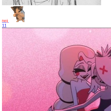
neij
11