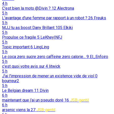
4 h
C'est bien la moto @Divin ?
12
Alectrona
5 h
L'avantage d'une femme par rapport à un robot ?
26
Freuks
5 h
MJJ tu as boost Dany Brillant
105
Elkiki
5 h
Propulse ce fragile
5
LeKheyINFJ
5 h
Topic important
6
LingLing
5 h
Le coca zero sucre zero caffeine zero calorie...
9
El_Enfoiro
5 h
c’est quoi votre avis sur
4
litwick
5 h
J'ai l'impression de mener un existence vide de viol
0
bourreur2
5 h
Le Belgian dream
11
Divin
6 h
maintenant que j'ai un pseudo doré
16
JSB-gentil
6 h
arsenic viens la
27
JSB-gentil