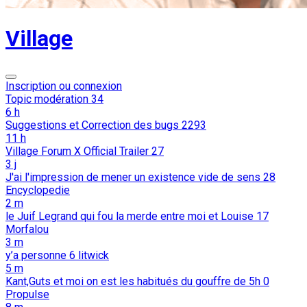
Village
Inscription ou connexion
Topic modération
34
6 h
Suggestions et Correction des bugs
2293
11 h
Village Forum X Official Trailer
27
3 j
J'ai l'impression de mener un existence vide de sens
28
Encyclopedie
2 m
le Juif Legrand qui fou la merde entre moi et Louise
17
Morfalou
3 m
y’a personne
6
litwick
5 m
Kant,Guts et moi on est les habitués du gouffre de 5h
0
Propulse