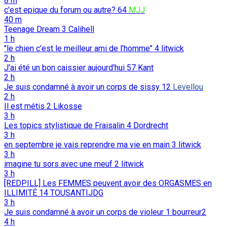
8 m
c'est epique du forum ou autre?
64
MJJ
40 m
Teenage Dream
3
Calihell
1 h
"le chien c’est le meilleur ami de l’homme"
4
litwick
2 h
J'ai été un bon caissier aujourd'hui
57
Kant
2 h
Je suis condamné à avoir un corps de sissy
12
Levellou
2 h
Il est métis
2
Likosse
3 h
Les topics stylistique de Fraisalin
4
Dordrecht
3 h
en septembre je vais reprendre ma vie en main
3
litwick
3 h
imagine tu sors avec une meuf
2
litwick
3 h
[REDPILL] Les FEMMES peuvent avoir des ORGASMES en
ILLIMITÉ
14
TOUSANTIJDG
3 h
Je suis condamné à avoir un corps de violeur
1
bourreur2
4 h