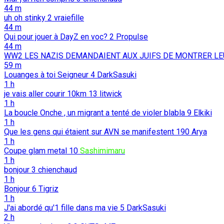
44 m
uh oh stinky
2
vraiefille
44 m
Qui pour jouer à DayZ en voc?
2
Propulse
44 m
WW2 LES NAZIS DEMANDAIENT AUX JUIFS DE MONTRER LE
59 m
Louanges à toi Seigneur
4
DarkSasuki
1 h
je vais aller courir 10km
13
litwick
1 h
La boucle Onche , un migrant a tenté de violer blabla
9
Elkiki
1 h
Que les gens qui étaient sur AVN se manifestent
190
Arya
1 h
Coupe glam metal
10
Sashimimaru
1 h
bonjour
3
chienchaud
1 h
Bonjour
6
Tigriz
1 h
J'ai abordé qu'1 fille dans ma vie
5
DarkSasuki
2 h