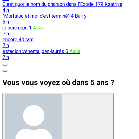
C'est quoi le nom du pharaon dans l'Exode
179
Ksatriya
4 h
"Morfalou et moi c'est terminé"
4
Buffy
5 h
je suis repu
1
Aska
7 h
encore
43
ram
7 h
estacion venenta joan-jaurés
0
Aska
7 h
Vous vous voyez où dans 5 ans ?