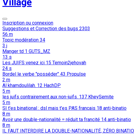
Village
Inscription ou connexion
Suggestions et Correction des bugs
2303
56 m
Topic modération
34
3 j
Manger td
1
GUTS_MZ
13 s
Les JUIFS venez ici
15
Temoin2jehovah
24 s
Bordel le verbe "posséder"
43
Propulse
2 m
Al khamdoulilah.
12
HachDP
5 m
les juifs contrairement aux non-juifs.
137
KheySemite
5 m
SI t'es binational : dsl mais t'es PAS français
18
anti-binatio
8 m
Avoir une double-nationalité = réduit ta francité
14
anti-binatio
8 m
IL FAUT INTERDIRE LA DOUBLE-NATIONALITÉ, ZÉRO BINATI