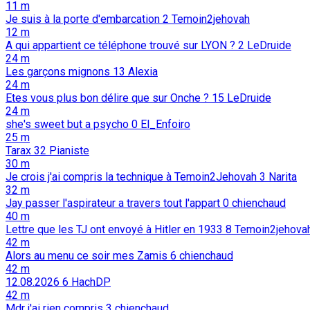
11 m
Je suis à la porte d'embarcation
2
Temoin2jehovah
12 m
A qui appartient ce téléphone trouvé sur LYON ?
2
LeDruide
24 m
Les garçons mignons
13
Alexia
24 m
Etes vous plus bon délire que sur Onche ?
15
LeDruide
24 m
she's sweet but a psycho
0
El_Enfoiro
25 m
Tarax
32
Pianiste
30 m
Je crois j'ai compris la technique à Temoin2Jehovah
3
Narita
32 m
Jay passer l'aspirateur a travers tout l'appart
0
chienchaud
40 m
Lettre que les TJ ont envoyé à Hitler en 1933
8
Temoin2jehova
42 m
Alors au menu ce soir mes Zamis
6
chienchaud
42 m
12.08.2026
6
HachDP
42 m
Mdr j'ai rien compris
3
chienchaud