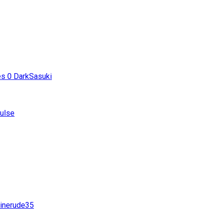
es
0
DarkSasuki
ulse
inerude35