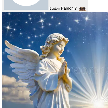
Pardon ?
Esptein