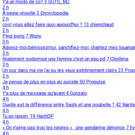
Y’a un modo de co?
3
GUTS_MZ
2 h
À peine réveillé
3
Encyclopedie
2 h
cool vous allez faire quoi aujourd'hui ?
13
chienchaud
2 h
Ping-pong
7
Wony.
3 h
Adorez-moi,bénissezmoi, sanctifiez-moi, chantez mes louang
3 h
finalement sodomisé une femme c'est un peu pd
7
Chollima
3 h
Un jour dans ma vie j'ai eu les yeux extrêmement clairs
23
Prop
3 h
Je pense de plus en plus au suicide
50
Propulse
4 h
Y'a plus de message qu'avant
4
Gonzalo
4 h
Quelle est la différence entre Sashi et une poubelle ?
42
Narita
4 h
Tu as raison.
19
HachDP
4 h
« On n’aime pas trop les nègres » : une gendarme dénonce
7
Ev
4 h