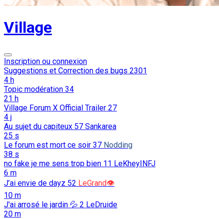
Village
Inscription ou connexion
Suggestions et Correction des bugs
2301
4 h
Topic modération
34
21 h
Village Forum X Official Trailer
27
4 j
Au sujet du capiteux
57
Sankarea
25 s
Le forum est mort ce soir
37
Nodding
38 s
no fake je me sens trop bien
11
LeKheyINFJ
6 m
J’ai envie de dayz
52
LeGrand👁️
10 m
J'ai arrosé le jardin 💦
2
LeDruide
20 m