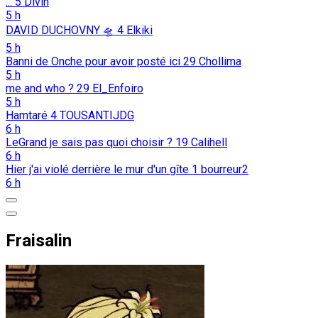
...
5
Divin
5 h
DAVID DUCHOVNY 🛸
4
Elkiki
5 h
Banni de Onche pour avoir posté ici
29
Chollima
5 h
me and who ?
29
El_Enfoiro
5 h
Hamtaré
4
TOUSANTIJDG
6 h
LeGrand je sais pas quoi choisir ?
19
Calihell
6 h
Hier j'ai violé derrière le mur d'un gîte
1
bourreur2
6 h
Fraisalin