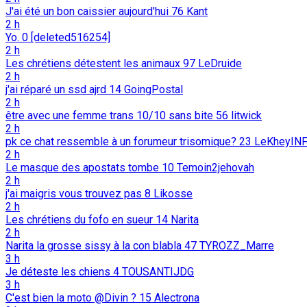
J'ai été un bon caissier aujourd'hui
76
Kant
2 h
Yo.
0
[deleted516254]
2 h
Les chrétiens détestent les animaux
97
LeDruide
2 h
j'ai réparé un ssd ajrd
14
GoingPostal
2 h
être avec une femme trans 10/10 sans bite
56
litwick
2 h
pk ce chat ressemble à un forumeur trisomique?
23
LeKheyINF
2 h
Le masque des apostats tombe
10
Temoin2jehovah
2 h
j'ai maigris vous trouvez pas
8
Likosse
2 h
Les chrétiens du fofo en sueur
14
Narita
2 h
Narita la grosse sissy à la con blabla
47
TYROZZ_Marre
3 h
Je déteste les chiens
4
TOUSANTIJDG
3 h
C'est bien la moto @Divin ?
15
Alectrona