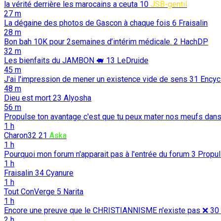
la vérité derrière les marocains a ceuta
10
JSB-gentil
27 m
La dégaine des photos de Gascon à chaque fois
6
Fraisalin
28 m
Bon bah 10K pour 2semaines d’intérim médicale.
2
HachDP
32 m
Les bienfaits du JAMBON 🐖️
13
LeDruide
45 m
J'ai l'impression de mener un existence vide de sens
31
Encyc
48 m
Dieu est mort
23
Alyosha
56 m
Propulse ton avantage c'est que tu peux mater nos meufs dan
1 h
Charon32
21
Aska
1 h
Pourquoi mon forum n'apparait pas à l'entrée du forum
3
Propu
1 h
Fraisalin
34
Cyanure
1 h
Tout ConVerge
5
Narita
1 h
Encore une preuve que le CHRISTIANNISME n'existe pas ❌️
30
2 h