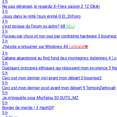
3 h
Ne pas déranger, je regarde X-Files saison 2
12
Elkiki
3 h
Jsuis dans le rinté j'suis érinté
0
El_Enfoiro
3 h
c'est epique du forum ou autre?
68
MJJ
3 h
Puceau par choix et non pas par contrainte hardware
3
bourreur
3 h
J’hésite a retourner sur Windows
44
LeGrand👁️
3 h
Cabane abandonné au find fond des montagnes italiennes
4
Le
5 h
Quelques principes ethiques qui régissent mon existence
3
Ka
5 h
Ceci est mon dernier viol avant mon départ
0
bourreur2
5 h
Ceci est mon dernier post avant mon départ
9
Temoin2jehovah
5 h
Je m’inquiète pour Morfalou
30
GUTS_MZ
5 h
Bordel de merde !
3
HachDP
5 h