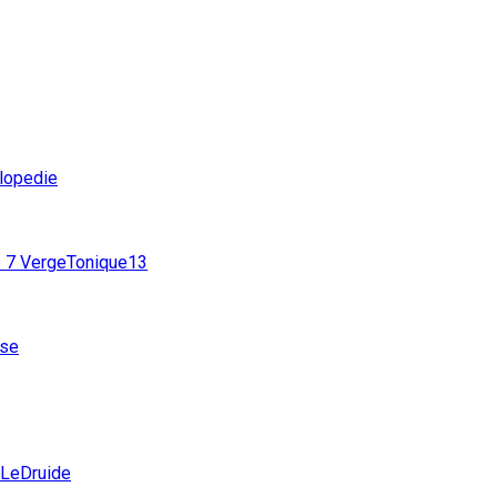
lopedie
s
7
VergeTonique13
lse
LeDruide