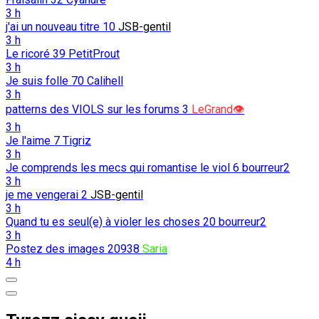
3 h
j'ai un nouveau titre
10
JSB-gentil
3 h
Le ricoré
39
PetitProut
3 h
Je suis folle
70
Calihell
3 h
patterns des VIOLS sur les forums
3
LeGrand👁️
3 h
Je l'aime
7
Tigriz
3 h
Je comprends les mecs qui romantise le viol
6
bourreur2
3 h
je me vengerai
2
JSB-gentil
3 h
Quand tu es seul(e) à violer les choses
20
bourreur2
3 h
Postez des images
20938
Saria
4 h