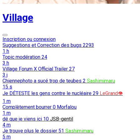
Village
Inscription ou connexion
Suggestions et Correction des bugs
2293
1 h
Topic modération
24
3 h
Village Forum X Official Trailer
27
3 j
Chiennephoto a sucé trop de teubes
2
Sashimimaru
15 s
Je DÉTESTE les gens contre le nucléaire
29
LeGrand👁️
1 m
Complètement bourrer
0
Morfalou
1 m
dé que je viens ici
10
JSB-gentil
4 m
Je trouve plus le dossier
51
Sashimimaru
5 m