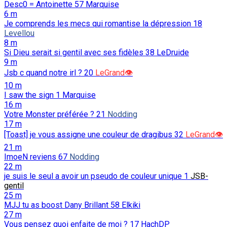
Desc0 = Antoinette
57
Marquise
6 m
Je comprends les mecs qui romantise la dépression
18
Levellou
8 m
Si Dieu serait si gentil avec ses fidèles
38
LeDruide
9 m
Jsb c quand notre irl ?
20
LeGrand👁️
10 m
I saw the sign
1
Marquise
16 m
Votre Monster préférée ?
21
Nodding
17 m
[Toast] je vous assigne une couleur de dragibus
32
LeGrand👁️
21 m
ImoeN reviens
67
Nodding
22 m
je suis le seul a avoir un pseudo de couleur unique
1
JSB-
gentil
25 m
MJJ tu as boost Dany Brillant
58
Elkiki
27 m
Vous pensez quoi enfaite de moi ?
17
HachDP