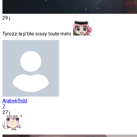
29 j
Tyrozz la p’tite sissy toute mimi
Arabekfhdd
7
27 j