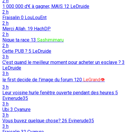
2 h
1 000 000 d'€ à gagner, MAIS
12
LeDruide
2 h
Fraisalin
0
LouLouEnt
2 h
Merci Allah.
19
HachDP
2 h
Nique ta race
13
Sashimimaru
2 h
Cette PUB ?
5
LeDruide
3 h
C'est quand le meilleur moment pour acheter un esclave ?
3
LeDruide
3 h
le first decide de l'image du forum
120
LeGrand👁️
3 h
Leur voisine hurle fenêtre ouverte pendant des heures
5
Evinerude35
3 h
Ubi
3
Cyanure
3 h
Vous buvez quelque chose?
26
Evinerude35
3 h
Fraisalin
32
Cyanure