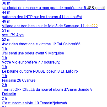
38 m
j'ai choisi de renoncer a mon post de modérateur
5
JSB-gentil
44 m
patterns des INTP sur les forums
41
LouLouEnt
49 m
Village est trop beau sur le fold 8 de Samsung
11
abc222
51 m
nce
179
Arya
52 m
Avoir des émotions = victime
12
Tai-Chibre666
1 h
J'ai senti une odeur avant
9
Marquise
1 h
Votre Violeur préféré ?
7
bourreur2
1 h
Le baume du tigre ROUGE :coeur:
8
El_Enfoiro
1 h
Fraisalin
28
Cyanure
2 h
Tierlist OFFICIELLE du nouvel album d'Ariana Grande
9
Fraisalin
2 h
C'est inadmissible.
10
Temoin2jehovah