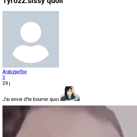
Tyrozz.sissy quoii
Arabzjjefbe
3
29 j
J'ai envie d'te bourrer quoi