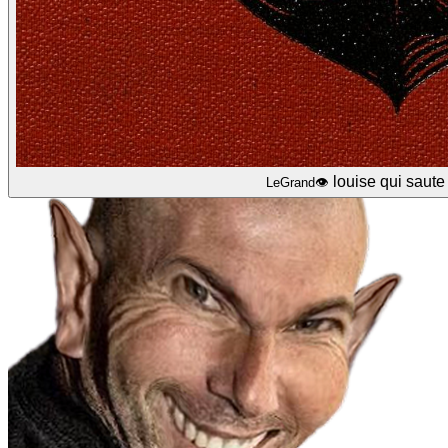
louise qui saute 
LeGrand👁️