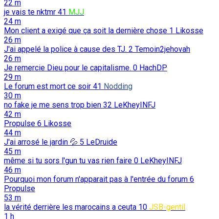
22 m
je vais te nktmr
41
MJJ
24 m
Mon client a exigé que ça soit la dernière chose
1
Likosse
26 m
J'ai appelé la police à cause des TJ.
2
Temoin2jehovah
26 m
Je remercie Dieu pour le capitalisme.
0
HachDP
29 m
Le forum est mort ce soir
41
Nodding
30 m
no fake je me sens trop bien
32
LeKheyINFJ
42 m
Propulse
6
Likosse
44 m
J'ai arrosé le jardin 💦
5
LeDruide
45 m
même si tu sors l'gun tu vas rien faire
0
LeKheyINFJ
46 m
Pourquoi mon forum n'apparait pas à l'entrée du forum
6
Propulse
53 m
la vérité derrière les marocains a ceuta
10
JSB-gentil
1 h