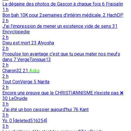
La dégaine des photos de Gascon à chaque fois
6
Fraisalin
1 h
Bon bah 10K pour 2semaines d’intérim médicale.
2
HachDP
2 h
J'ai l'impression de mener un existence vide de sens
31
Encyclopedie
2 h
Dieu est mort
23
Alyosha
2 h
Propulse ton avantage c'est que tu peux mater nos meufs
dans
7
VergeTonique13
2 h
Charon32
21
Aska
2 h
Tout ConVerge
5
Narita
2 h
Encore une preuve que le CHRISTIANNISME n'existe pas ❌️
30
LeDruide
3 h
J'ai été un bon caissier aujourd'hui
76
Kant
3 h
Yo.
0
[deleted516254]
3 h