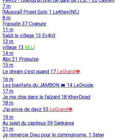
PARIS - Quelqu'un prêt de gare de l'Est ?
20
Calihell
7 m
[Musical] Projet Golo
1
LeKheyINFJ
8 m
Fraisalin
37
Cyanure
11 m
Salut le village
13
Ev4n3
13 m
village
13
MJJ
14 m
Abc
21
Propulse
15 m
Le dream c’est quand
17
LeGrand👁️
16 m
Les bienfaits du JAMBON 🐖️
14
LeDruide
17 m
Je me chie dans le falzard
18
KheyDead
18 m
J’ai envie de dayz
55
LeGrand👁️
19 m
Au sujet du capiteux
59
Sankarea
21 m
Je remercie Dieu pour le communisme.
1
3atay