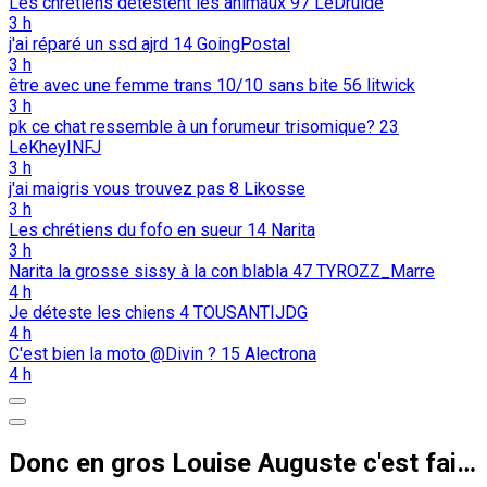
Les chrétiens détestent les animaux
97
LeDruide
3 h
j'ai réparé un ssd ajrd
14
GoingPostal
3 h
être avec une femme trans 10/10 sans bite
56
litwick
3 h
pk ce chat ressemble à un forumeur trisomique?
23
LeKheyINFJ
3 h
j'ai maigris vous trouvez pas
8
Likosse
3 h
Les chrétiens du fofo en sueur
14
Narita
3 h
Narita la grosse sissy à la con blabla
47
TYROZZ_Marre
4 h
Je déteste les chiens
4
TOUSANTIJDG
4 h
C'est bien la moto @Divin ?
15
Alectrona
4 h
Donc en gros Louise Auguste c'est fait enculer