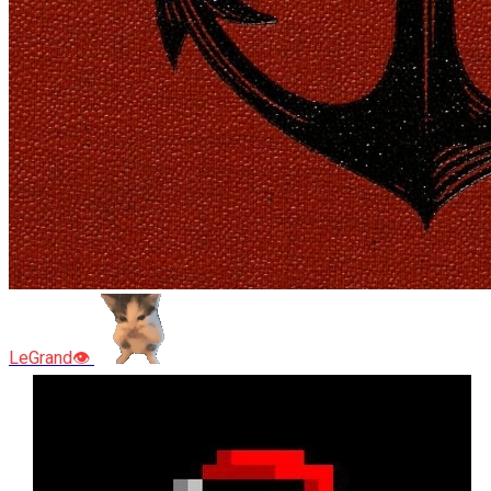
LeGrand👁️