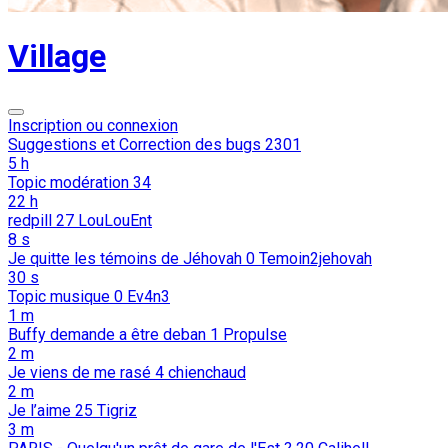
Village
Inscription ou connexion
Suggestions et Correction des bugs
2301
5 h
Topic modération
34
22 h
redpill
27
LouLouEnt
8 s
Je quitte les témoins de Jéhovah
0
Temoin2jehovah
30 s
Topic musique
0
Ev4n3
1 m
Buffy demande a être deban
1
Propulse
2 m
Je viens de me rasé
4
chienchaud
2 m
Je l’aime
25
Tigriz
3 m