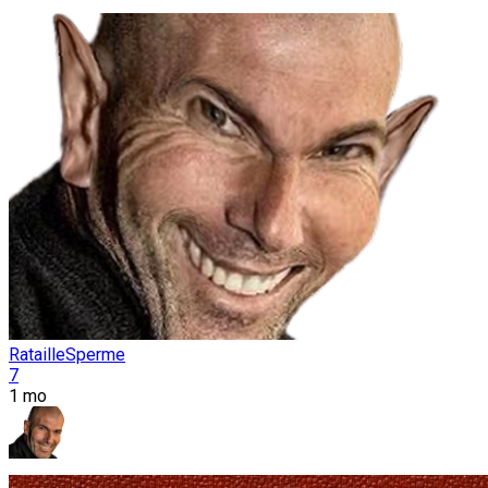
RatailleSperme
7
1 mo