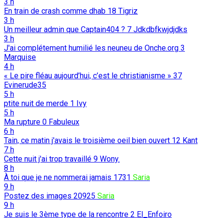
3 h
En train de crash comme dhab
18
Tigriz
3 h
Un meilleur admin que Captain404 ?
7
Jdkdbfkwjdjdks
3 h
J'ai complétement humilié les neuneu de Onche.org
3
Marquise
4 h
« Le pire fléau aujourd’hui, c’est le christianisme »
37
Evinerude35
5 h
ptite nuit de merde
1
Ivy
5 h
Ma rupture
0
Fabuleux
6 h
Tain, ce matin j'avais le troisième oeil bien ouvert
12
Kant
7 h
Cette nuit j'ai trop travaillé
9
Wony.
8 h
À toi que je ne nommerai jamais
1731
Saria
9 h
Postez des images
20925
Saria
9 h
Je suis le 3ème type de la rencontre
2
El_Enfoiro