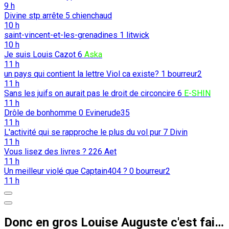
9 h
Divine stp arrête
5
chienchaud
10 h
saint-vincent-et-les-grenadines
1
litwick
10 h
Je suis Louis Cazot
6
Aska
11 h
un pays qui contient la lettre Viol ca existe?
1
bourreur2
11 h
Sans les juifs on aurait pas le droit de circoncire
6
E-SHIN
11 h
Drôle de bonhomme
0
Evinerude35
11 h
L'activité qui se rapproche le plus du vol pur
7
Divin
11 h
Vous lisez des livres ?
226
Aet
11 h
Un meilleur violé que Captain404 ?
0
bourreur2
11 h
Donc en gros Louise Auguste c'est fait enculer