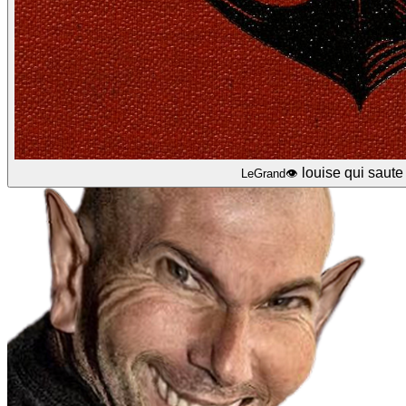
louise qui saute 
LeGrand👁️