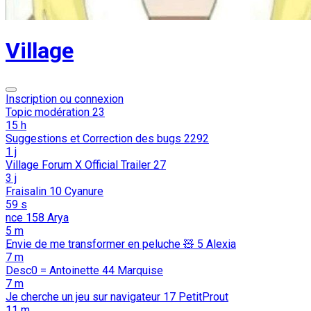
Village
Inscription ou connexion
Topic modération
23
15 h
Suggestions et Correction des bugs
2292
1 j
Village Forum X Official Trailer
27
3 j
Fraisalin
10
Cyanure
59 s
nce
158
Arya
5 m
Envie de me transformer en peluche 🧸
5
Alexia
7 m
Desc0 = Antoinette
44
Marquise
7 m
Je cherche un jeu sur navigateur
17
PetitProut
11 m