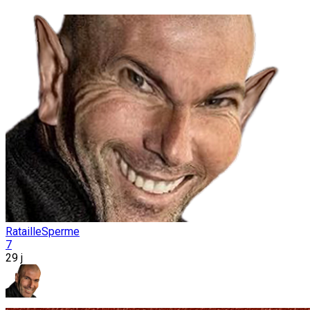
RatailleSperme
7
29 j