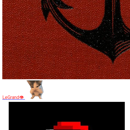
LeGrand👁️