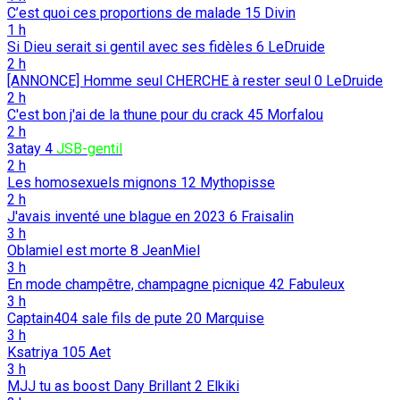
C’est quoi ces proportions de malade
15
Divin
1 h
Si Dieu serait si gentil avec ses fidèles
6
LeDruide
2 h
[ANNONCE] Homme seul CHERCHE à rester seul
0
LeDruide
2 h
C'est bon j'ai de la thune pour du crack
45
Morfalou
2 h
3atay
4
JSB-gentil
2 h
Les homosexuels mignons
12
Mythopisse
2 h
J'avais inventé une blague en 2023
6
Fraisalin
3 h
Oblamiel est morte
8
JeanMiel
3 h
En mode champêtre, champagne picnique
42
Fabuleux
3 h
Captain404 sale fils de pute
20
Marquise
3 h
Ksatriya
105
Aet
3 h
MJJ tu as boost Dany Brillant
2
Elkiki