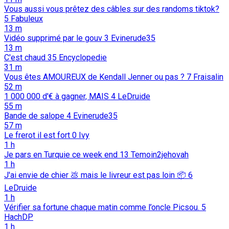
Vous aussi vous prêtez des câbles sur des randoms tiktok?
5
Fabuleux
13 m
Vidéo supprimé par le gouv
3
Evinerude35
13 m
C'est chaud
35
Encyclopedie
31 m
Vous êtes AMOUREUX de Kendall Jenner ou pas ?
7
Fraisalin
52 m
1 000 000 d'€ à gagner, MAIS
4
LeDruide
55 m
Bande de salope
4
Evinerude35
57 m
Le frerot il est fort
0
Ivy
1 h
Je pars en Turquie ce week end
13
Temoin2jehovah
1 h
J'ai envie de chier 💩️ mais le livreur est pas loin 📦️
6
LeDruide
1 h
Vérifier sa fortune chaque matin comme l’oncle Picsou.
5
HachDP
1 h