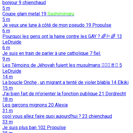
bonjour
9
chienchaud
5 m
Coupe glam metal
19
Sashimimaru
5 m
Je veux une lune à côté de mon pseudo
19
Propulse
6 m
Pourquoi les gens ont la haine contre les GAY ? 🌈🏳️‍🌈
13
LeDruide
6 m
Je suis en train de parler à une catholique
7
fiel.
9 m
Les Témoins de Jéhovah fuient les musulmans 🏃🏻‍♂️🚪☪️
5
LeDruide
14 m
La boucle Onche , un migrant a tenté de violer blabla
14
Elkiki
15 m
J'ai bien fait de m'orienter la fonction publique
21
Dordrecht
18 m
Les garçons mignons
20
Alexia
31 m
cool vous allez faire quoi aujourd'hui ?
23
chienchaud
33 m
Je suis plus ban
102
Propulse