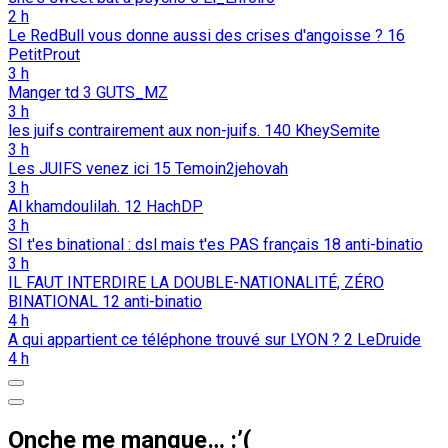
2 h
Le RedBull vous donne aussi des crises d'angoisse ?
16
PetitProut
3 h
Manger td
3
GUTS_MZ
3 h
les juifs contrairement aux non-juifs.
140
KheySemite
3 h
Les JUIFS venez ici
15
Temoin2jehovah
3 h
Al khamdoulilah.
12
HachDP
3 h
SI t'es binational : dsl mais t'es PAS français
18
anti-binatio
3 h
IL FAUT INTERDIRE LA DOUBLE-NATIONALITÉ, ZÉRO
BINATIONAL
12
anti-binatio
4 h
A qui appartient ce téléphone trouvé sur LYON ?
2
LeDruide
4 h
Onche me manque… :’(