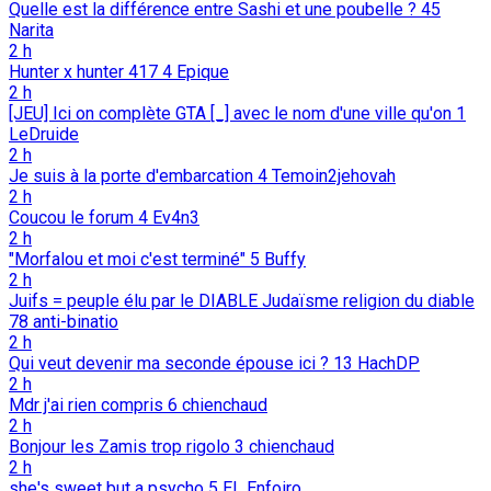
Quelle est la différence entre Sashi et une poubelle ?
45
Narita
2 h
Hunter x hunter 417
4
Epique
2 h
[JEU] Ici on complète GTA [_] avec le nom d'une ville qu'on
1
LeDruide
2 h
Je suis à la porte d'embarcation
4
Temoin2jehovah
2 h
Coucou le forum
4
Ev4n3
2 h
"Morfalou et moi c'est terminé"
5
Buffy
2 h
Juifs = peuple élu par le DIABLE Judaïsme religion du diable
78
anti-binatio
2 h
Qui veut devenir ma seconde épouse ici ?
13
HachDP
2 h
Mdr j'ai rien compris
6
chienchaud
2 h
Bonjour les Zamis trop rigolo
3
chienchaud
2 h
she's sweet but a psycho
5
El_Enfoiro