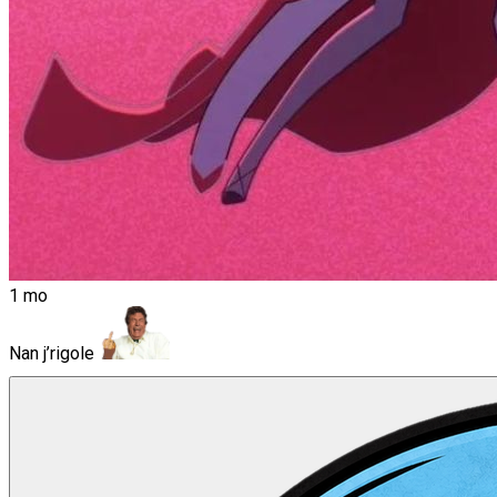
1 mo
Nan j’rigole