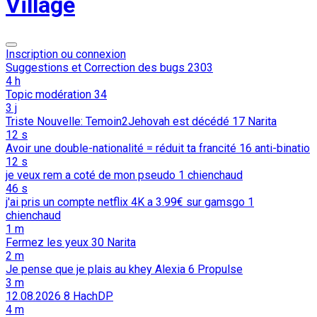
Village
Inscription ou connexion
Suggestions et Correction des bugs
2303
4 h
Topic modération
34
3 j
Triste Nouvelle: Temoin2Jehovah est décédé
17
Narita
12 s
Avoir une double-nationalité = réduit ta francité
16
anti-binatio
12 s
je veux rem a coté de mon pseudo
1
chienchaud
46 s
j'ai pris un compte netflix 4K a 3.99€ sur gamsgo
1
chienchaud
1 m
Fermez les yeux
30
Narita
2 m
Je pense que je plais au khey Alexia
6
Propulse
3 m
12.08.2026
8
HachDP
4 m