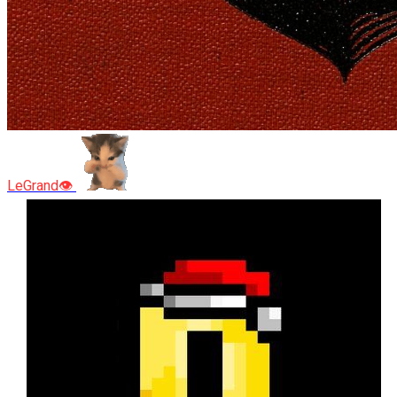
LeGrand👁️