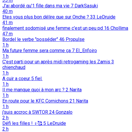
35 m
J'ai abordé qu'1 fille dans ma vie
7
DarkSasuki
40 m
Etes vous plus bon délire que sur Onche ?
33
LeDruide
41 m
finalement sodomisé une femme c'est un peu pd
16
Chollima
47 m
Bordel le verbe "posséder"
46
Propulse
1 h
Ma future femme sera comme ça
7
El_Enfoiro
1 h
C'est parti pour un après midi retrogaming les Zamis
3
chienchaud
1 h
A cuir a coeur
5
fiel.
1 h
Il me manque quoi à mon arc ?
2
Narita
1 h
En route pour le KFC Cornichons
21
Narita
1 h
j'suis accroc à SWTOR
24
Gonzalo
2 h
Défi les filles ! ♀️🥰
5
LeDruide
2 h