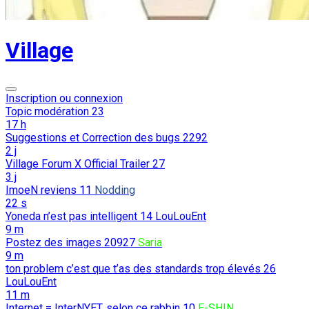
Village
Inscription ou connexion
Topic modération
23
17 h
Suggestions et Correction des bugs
2292
2 j
Village Forum X Official Trailer
27
3 j
ImoeN reviens
11
Nodding
22 s
Yoneda n’est pas intelligent
14
LouLouEnt
9 m
Postez des images
20927
Saria
9 m
ton problem c’est que t’as des standards trop élevés
26
LouLouEnt
11 m
Internet = InterNYET, selon ce rabbin
10
E-SHIN