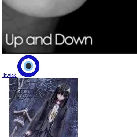
litwick