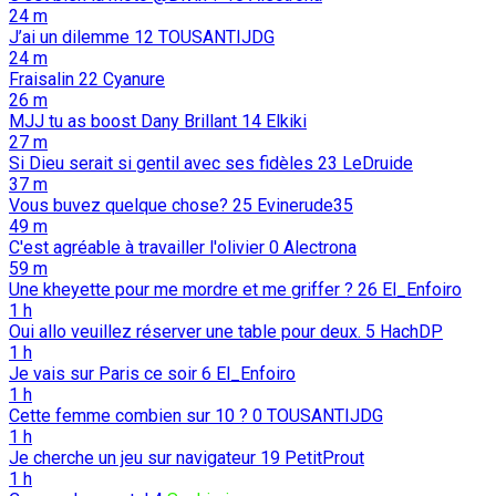
24 m
J’ai un dilemme
12
TOUSANTIJDG
24 m
Fraisalin
22
Cyanure
26 m
MJJ tu as boost Dany Brillant
14
Elkiki
27 m
Si Dieu serait si gentil avec ses fidèles
23
LeDruide
37 m
Vous buvez quelque chose?
25
Evinerude35
49 m
C'est agréable à travailler l'olivier
0
Alectrona
59 m
Une kheyette pour me mordre et me griffer ?
26
El_Enfoiro
1 h
Oui allo veuillez réserver une table pour deux.
5
HachDP
1 h
Je vais sur Paris ce soir
6
El_Enfoiro
1 h
Cette femme combien sur 10 ?
0
TOUSANTIJDG
1 h
Je cherche un jeu sur navigateur
19
PetitProut
1 h