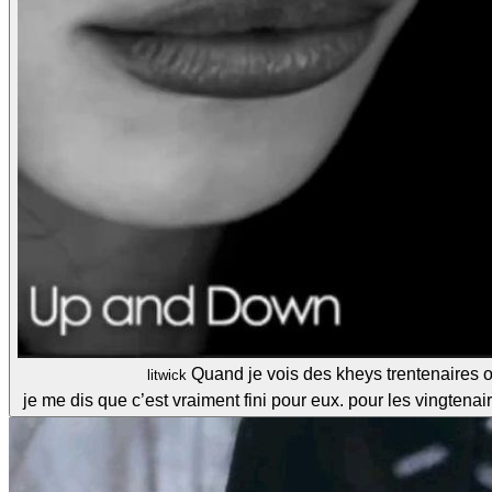
Quand je vois des kheys trentenaires ou
litwick
je me dis que c’est vraiment fini pour eux. pour les vingtenai