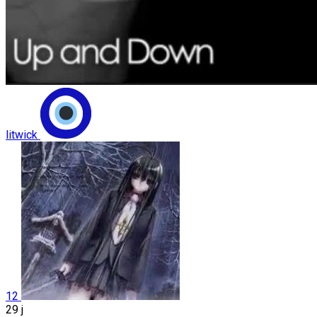
litwick
12
29 j