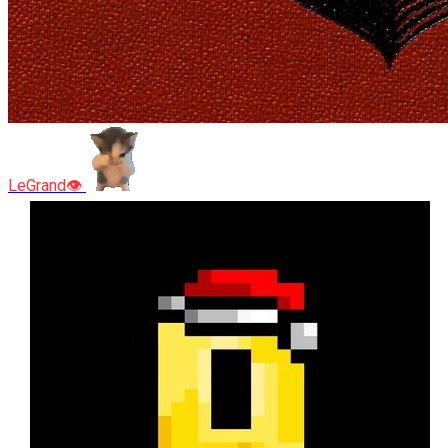
LeGrand👁️