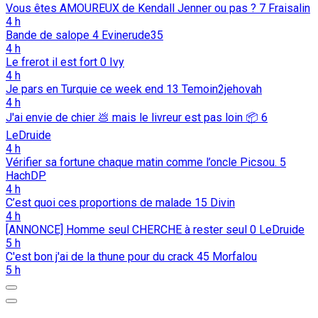
Vous êtes AMOUREUX de Kendall Jenner ou pas ?
7
Fraisalin
4 h
Bande de salope
4
Evinerude35
4 h
Le frerot il est fort
0
Ivy
4 h
Je pars en Turquie ce week end
13
Temoin2jehovah
4 h
J'ai envie de chier 💩️ mais le livreur est pas loin 📦️
6
LeDruide
4 h
Vérifier sa fortune chaque matin comme l’oncle Picsou.
5
HachDP
4 h
C’est quoi ces proportions de malade
15
Divin
4 h
[ANNONCE] Homme seul CHERCHE à rester seul
0
LeDruide
5 h
C'est bon j'ai de la thune pour du crack
45
Morfalou
5 h