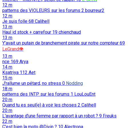
12 m
patterns des VIOLEURS sur les forums
2
bourreur2
12 m
Je suis folle
68
Calihell
13 m
Haul id stock + carrefour
19
chienchaud
13 m
Y’avait un putain de branchement pirate sur notre compteur
69
LeGrand👁️
13 m
nce
169
Arya
14 m
Ksatriya
112
Aet
15 m
J'rallume un pétard, no stress
0
Nodding
18 m
patterns des INTP sur les forums
1
LouLouEnt
20 m
Quand tu es seul(e) à voir les choses
2
Calihell
20 m
L'avantage d'une femme par rapport à un robot ?
9
Freuks
22 m
C'est bien la moto @Divin ?
10
Alectrona