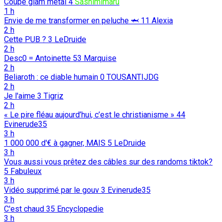
Coupe glam metal
4
Sashimimaru
1 h
Envie de me transformer en peluche 🦈
11
Alexia
2 h
Cette PUB ?
3
LeDruide
2 h
Desc0 = Antoinette
53
Marquise
2 h
Beliaroth : ce diable humain
0
TOUSANTIJDG
2 h
Je l'aime
3
Tigriz
2 h
« Le pire fléau aujourd’hui, c’est le christianisme »
44
Evinerude35
3 h
1 000 000 d'€ à gagner, MAIS
5
LeDruide
3 h
Vous aussi vous prêtez des câbles sur des randoms tiktok?
5
Fabuleux
3 h
Vidéo supprimé par le gouv
3
Evinerude35
3 h
C'est chaud
35
Encyclopedie
3 h