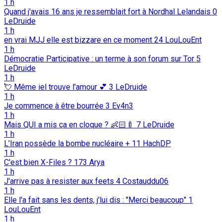
1 h
Quand j'avais 16 ans je ressemblait fort à Nordhal Lelandais
0
LeDruide
1 h
en vrai MJJ elle est bizzare en ce moment
24
LouLouEnt
1 h
Démocratie Participative : un terme à son forum sur Tor
5
LeDruide
1 h
💘️ Même iel trouve l'amour 💕️
3
LeDruide
1 h
Je commence à être bourrée
3
Ev4n3
1 h
Mais QUI a mis ça en cloque ? 👶🏻🍼
7
LeDruide
1 h
L’Iran possède la bombe nucléaire +
11
HachDP
1 h
C'est bien X-Files ?
173
Arya
1 h
J'arrive pas à resister aux feets
4
Costauddu06
1 h
Elle l'a fait sans les dents, j'lui dis : "Merci beaucoup"
1
LouLouEnt
1 h