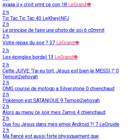
ayaaa il y croit vrmt ce con
18
LeGrand👁️
2 h
Tic Tac Tic Tac
40
LeKheyINFJ
2 h
Le principe de faire une photo de soi
6
c0mmit
2 h
Votre repas du soir ?
37
LeGrand👁️
2 h
Les épingles bordel
13
LeGrand👁️
2 h
Cette JUIVE: "j'ai eu tort, Jésus est bien le MESSI !"
0
Temoin2jehovah
2 h
OMG course de motogp a Silverstone
0
chienchaud
2 h
Pokémon est SATANIQUE
9
Temoin2jehovah
2 h
Alors au menu ce soir mes Zamis
4
chienchaud
2 h
Que fou Jésus dans mes emoji Android ?!
7
LeDruide
2 h
Ma fiancé est aussi forte physiquement que