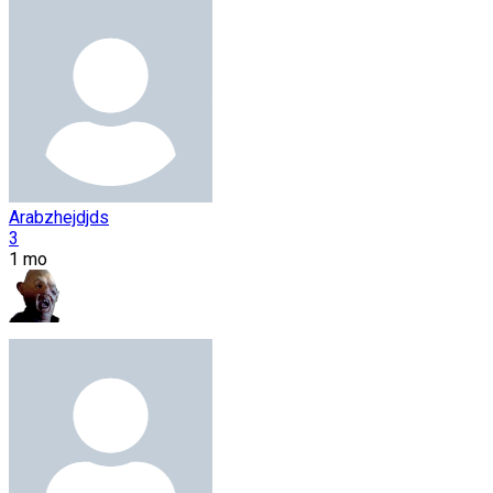
Arabzhejdjds
3
1 mo