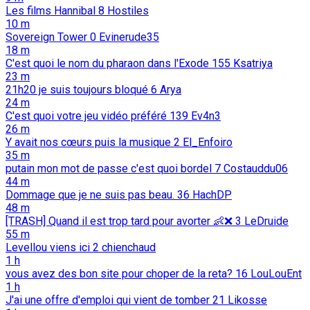
Les films Hannibal
8
Hostiles
10 m
Sovereign Tower
0
Evinerude35
18 m
C'est quoi le nom du pharaon dans l'Exode
155
Ksatriya
23 m
21h20 je suis toujours bloqué
6
Arya
24 m
C'est quoi votre jeu vidéo préféré
139
Ev4n3
26 m
Y avait nos cœurs puis la musique
2
El_Enfoiro
35 m
putain mon mot de passe c'est quoi bordel
7
Costauddu06
44 m
Dommage que je ne suis pas beau.
36
HachDP
48 m
[TRASH] Quand il est trop tard pour avorter 👶️❌️
3
LeDruide
55 m
Levellou viens ici
2
chienchaud
1 h
vous avez des bon site pour choper de la reta?
16
LouLouEnt
1 h
J'ai une offre d'emploi qui vient de tomber
21
Likosse