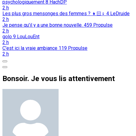
psychologiquement
8
HachDP
2 h
Les plus gros mensonges des femmes ? 👧🏻♀️
4
LeDruide
2 h
Je pense qu'il y a une bonne nouvelle.
459
Propulse
2 h
golo
9
LouLouEnt
2 h
C'est ici la vraie ambiance
119
Propulse
2 h
Bonsoir. Je vous lis attentivement