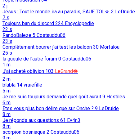
2 j
Jésus : Tout le monde ira au paradis, SAUF TOI 🫵️
3
LeDruide
7 s
Toujours ban du discord
224
Encyclopedie
22 s
RandoBaleze
5
Costauddu06
23 s
Complètement bourrer j'ai test les baloon
30
Morfalou
25 s
la gueule de l'autre forum
0
Costauddu06
1 m
J’ai acheté oblivion
103
LeGrand👁️
2 m
blabla
14
vraiefille
5 m
Je me suis toujours demandé quel goût aurait
9
Hostiles
6 m
Etes vous plus bon délire que sur Onche ?
9
LeDruide
8 m
Je réponds aux questions
61
Ev4n3
8 m
scorpion bosniaque
2
Costauddu06
9 m