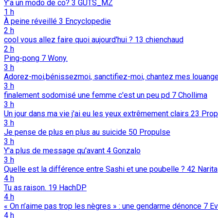
Y’a un modo de co?
3
GUTS_MZ
1 h
À peine réveillé
3
Encyclopedie
2 h
cool vous allez faire quoi aujourd'hui ?
13
chienchaud
2 h
Ping-pong
7
Wony.
3 h
Adorez-moi,bénissezmoi, sanctifiez-moi, chantez mes louang
3 h
finalement sodomisé une femme c'est un peu pd
7
Chollima
3 h
Un jour dans ma vie j'ai eu les yeux extrêmement clairs
23
Prop
3 h
Je pense de plus en plus au suicide
50
Propulse
3 h
Y'a plus de message qu'avant
4
Gonzalo
3 h
Quelle est la différence entre Sashi et une poubelle ?
42
Narita
4 h
Tu as raison.
19
HachDP
4 h
« On n’aime pas trop les nègres » : une gendarme dénonce
7
Ev
4 h