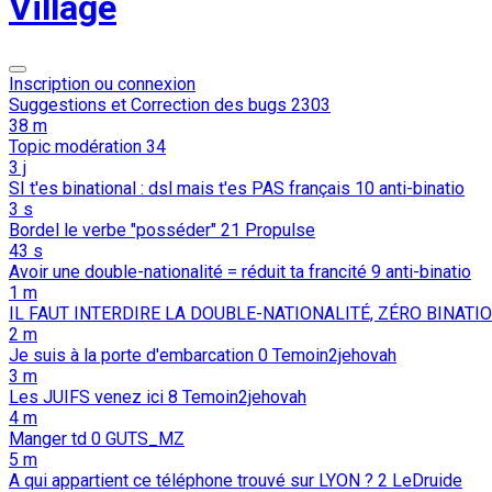
Village
Inscription ou connexion
Suggestions et Correction des bugs
2303
38 m
Topic modération
34
3 j
SI t'es binational : dsl mais t'es PAS français
10
anti-binatio
3 s
Bordel le verbe "posséder"
21
Propulse
43 s
Avoir une double-nationalité = réduit ta francité
9
anti-binatio
1 m
IL FAUT INTERDIRE LA DOUBLE-NATIONALITÉ, ZÉRO BINATI
2 m
Je suis à la porte d'embarcation
0
Temoin2jehovah
3 m
Les JUIFS venez ici
8
Temoin2jehovah
4 m
Manger td
0
GUTS_MZ
5 m
A qui appartient ce téléphone trouvé sur LYON ?
2
LeDruide