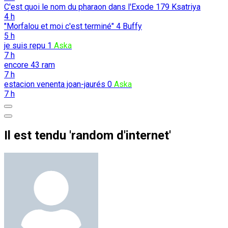
C'est quoi le nom du pharaon dans l'Exode
179
Ksatriya
4 h
"Morfalou et moi c'est terminé"
4
Buffy
5 h
je suis repu
1
Aska
7 h
encore
43
ram
7 h
estacion venenta joan-jaurés
0
Aska
7 h
Il est tendu 'random d'internet'