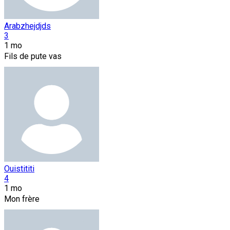
Arabzhejdjds
3
1 mo
Fils de pute vas
Ouistititi
4
1 mo
Mon frère