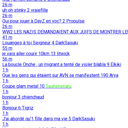
26 m
uh oh stinky
2
vraiefille
26 m
Qui pour jouer à DayZ en voc?
2
Propulse
26 m
WW2 LES NAZIS DEMANDAIENT AUX JUIFS DE MONTRER LE
41 m
Louanges à toi Seigneur
4
DarkSasuki
55 m
je vais aller courir 10km
13
litwick
56 m
La boucle Onche , un migrant a tenté de violer blabla
9
Elkiki
1 h
Que les gens qui étaient sur AVN se manifestent
190
Arya
1 h
Coupe glam metal
10
Sashimimaru
1 h
bonjour
3
chienchaud
1 h
Bonjour
6
Tigriz
1 h
J'ai abordé qu'1 fille dans ma vie
5
DarkSasuki
1 h