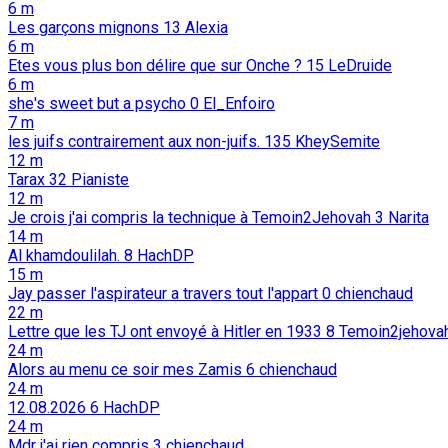
6 m
Les garçons mignons
13
Alexia
6 m
Etes vous plus bon délire que sur Onche ?
15
LeDruide
6 m
she's sweet but a psycho
0
El_Enfoiro
7 m
les juifs contrairement aux non-juifs.
135
KheySemite
12 m
Tarax
32
Pianiste
12 m
Je crois j'ai compris la technique à Temoin2Jehovah
3
Narita
14 m
Al khamdoulilah.
8
HachDP
15 m
Jay passer l'aspirateur a travers tout l'appart
0
chienchaud
22 m
Lettre que les TJ ont envoyé à Hitler en 1933
8
Temoin2jehova
24 m
Alors au menu ce soir mes Zamis
6
chienchaud
24 m
12.08.2026
6
HachDP
24 m
Mdr j'ai rien compris
3
chienchaud