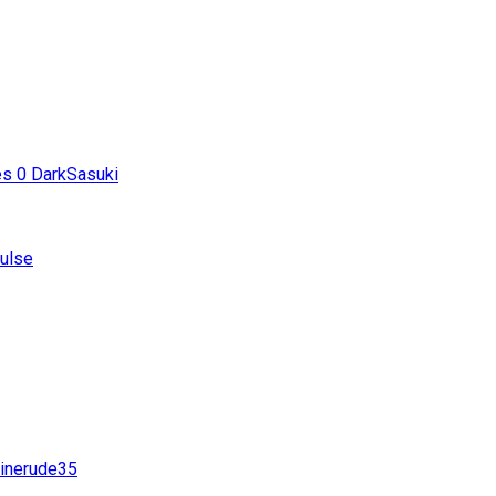
es
0
DarkSasuki
ulse
inerude35