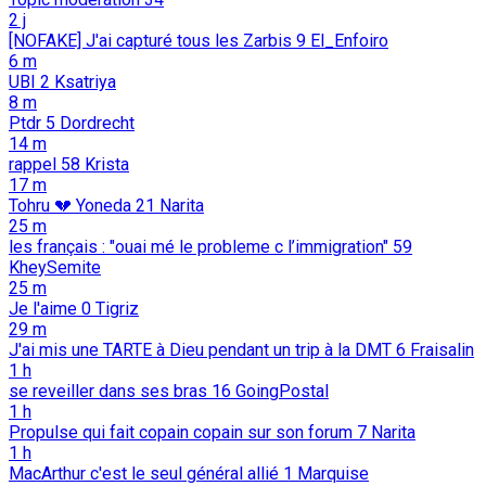
2 j
[NOFAKE] J'ai capturé tous les Zarbis
9
El_Enfoiro
6 m
UBI
2
Ksatriya
8 m
Ptdr
5
Dordrecht
14 m
rappel
58
Krista
17 m
Tohru 💔 Yoneda
21
Narita
25 m
les français : "ouai mé le probleme c l’immigration"
59
KheySemite
25 m
Je l'aime
0
Tigriz
29 m
J'ai mis une TARTE à Dieu pendant un trip à la DMT
6
Fraisalin
1 h
se reveiller dans ses bras
16
GoingPostal
1 h
Propulse qui fait copain copain sur son forum
7
Narita
1 h
MacArthur c'est le seul général allié
1
Marquise