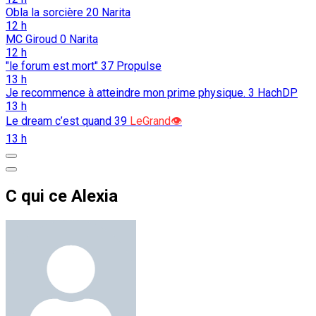
Obla la sorcière
20
Narita
12 h
MC Giroud
0
Narita
12 h
"le forum est mort"
37
Propulse
13 h
Je recommence à atteindre mon prime physique.
3
HachDP
13 h
Le dream c’est quand
39
LeGrand👁️
13 h
C qui ce Alexia