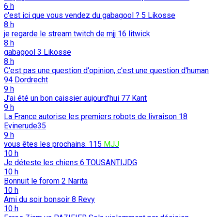
6 h
c'est ici que vous vendez du gabagool ?
5
Likosse
8 h
je regarde le stream twitch de mjj
16
litwick
8 h
gabagool
3
Likosse
8 h
C'est pas une question d'opinion, c'est une question d'human
94
Dordrecht
9 h
J'ai été un bon caissier aujourd'hui
77
Kant
9 h
La France autorise les premiers robots de livraison
18
Evinerude35
9 h
vous êtes les prochains.
115
MJJ
10 h
Je déteste les chiens
6
TOUSANTIJDG
10 h
Bonnuit le forom
2
Narita
10 h
Ami du soir bonsoir
8
Revy
10 h