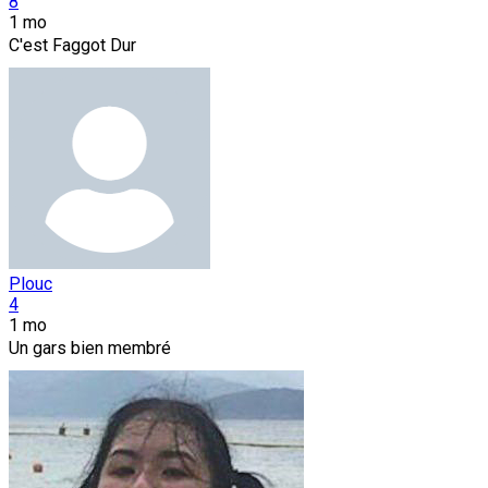
8
1 mo
C'est Faggot Dur
Plouc
4
1 mo
Un gars bien membré