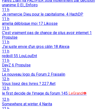
Fares Ziam va PAZIFIER Sola violemment par déçision
unanime
0
El_Enfoiro
11 h
Je remercie Dieu pour le capitalisme.
4
HachDP
11 h
amelia débloque moi
17
Likosse
11 h
C'est vraiment pas de chance de plus avoir internet
1
Propulse
11 h
J’ai juste envie d’un gros câlin
18
Alexia
11 h
redpill
55
LouLouEnt
11 h
DayZ
6
Propulse
12 h
Le nouveau logo du Forum
2
Fraisalin
12 h
Vous lisez des livres ?
227
Aet
12 h
le first decide de l'image du forum
145
LeGrand👁️
12 h
Somewhere at winter
4
Narita
12 h