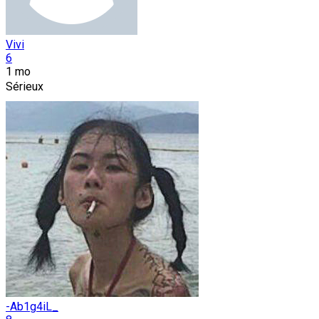
Vivi
6
1 mo
Sérieux
-Ab1g4iL_