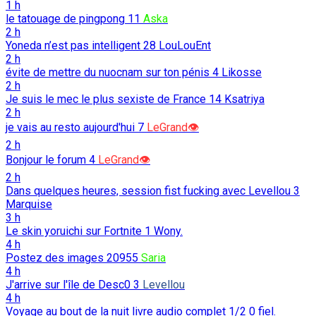
1 h
le tatouage de pingpong
11
Aska
2 h
Yoneda n’est pas intelligent
28
LouLouEnt
2 h
évite de mettre du nuocnam sur ton pénis
4
Likosse
2 h
Je suis le mec le plus sexiste de France
14
Ksatriya
2 h
je vais au resto aujourd'hui
7
LeGrand👁️
2 h
Bonjour le forum
4
LeGrand👁️
2 h
Dans quelques heures, session fist fucking avec Levellou
3
Marquise
3 h
Le skin yoruichi sur Fortnite
1
Wony.
4 h
Postez des images
20955
Saria
4 h
J'arrive sur l'île de Desc0
3
Levellou
4 h
Voyage au bout de la nuit livre audio complet 1/2
0
fiel.