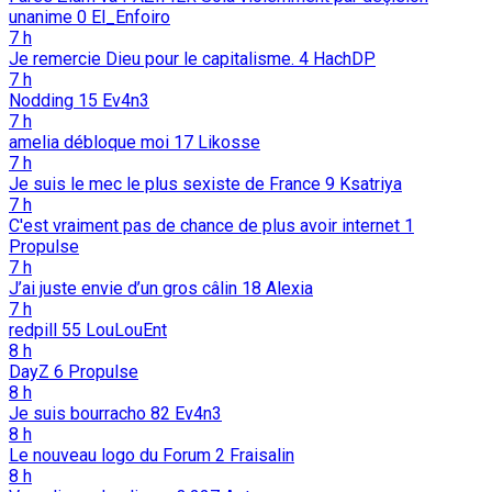
unanime
0
El_Enfoiro
7 h
Je remercie Dieu pour le capitalisme.
4
HachDP
7 h
Nodding
15
Ev4n3
7 h
amelia débloque moi
17
Likosse
7 h
Je suis le mec le plus sexiste de France
9
Ksatriya
7 h
C'est vraiment pas de chance de plus avoir internet
1
Propulse
7 h
J’ai juste envie d’un gros câlin
18
Alexia
7 h
redpill
55
LouLouEnt
8 h
DayZ
6
Propulse
8 h
Je suis bourracho
82
Ev4n3
8 h
Le nouveau logo du Forum
2
Fraisalin
8 h