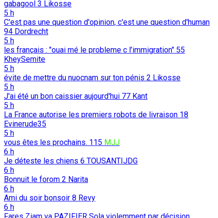
gabagool
3
Likosse
5 h
C'est pas une question d'opinion, c'est une question d'human
94
Dordrecht
5 h
les français : "ouai mé le probleme c l’immigration"
55
KheySemite
5 h
évite de mettre du nuocnam sur ton pénis
2
Likosse
5 h
J'ai été un bon caissier aujourd'hui
77
Kant
5 h
La France autorise les premiers robots de livraison
18
Evinerude35
5 h
vous êtes les prochains.
115
MJJ
6 h
Je déteste les chiens
6
TOUSANTIJDG
6 h
Bonnuit le forom
2
Narita
6 h
Ami du soir bonsoir
8
Revy
6 h
Fares Ziam va PAZIFIER Sola violemment par déçision