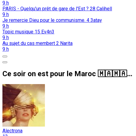
9 h
PARIS - Quelqu'un prêt de gare de l'Est ?
28
Calihell
9 h
Je remercie Dieu pour le communisme.
4
3atay
9 h
Topic musique
15
Ev4n3
9 h
Au sujet du cas membert
2
Narita
9 h
Ce soir on est pour le Maroc 🇲🇦🇲🇦🇲🇦
Alectrona