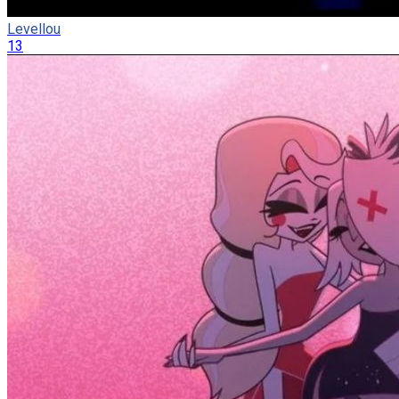
Levellou
13