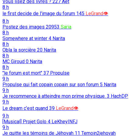
Vous lisez des livres ?
227
Aet
8 h
le first decide de l'image du forum
145
LeGrand👁️
8 h
Postez des images
20953
Saria
8 h
Somewhere at winter
4
Narita
8 h
Obla la sorcière
20
Narita
8 h
MC Giroud
0
Narita
8 h
"le forum est mort"
37
Propulse
9 h
Propulse qui fait copain copain sur son forum
5
Narita
9 h
Je recommence à atteindre mon prime physique.
3
HachDP
9 h
Le dream c’est quand
39
LeGrand👁️
9 h
[Musical] Projet Golo
4
LeKheyINFJ
9 h
Je quitte les témoins de Jéhovah
11
Temoin2jehovah