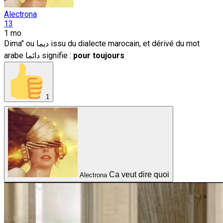
Alectrona
13
1 mo
Dima" ou ديما issu du dialecte marocain, et dérivé du mot
arabe دائما signifie :
pour toujours
1
Ca veut dire quoi
Alectrona