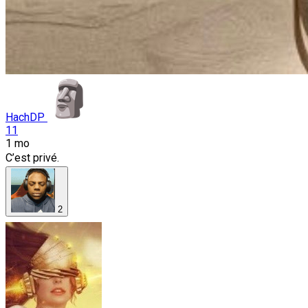
HachDP
11
1 mo
C’est privé.
2