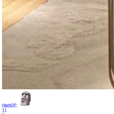
HachDP
11