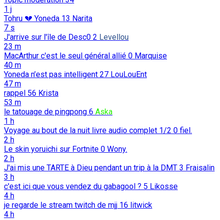
1 j
Tohru 💔 Yoneda
13
Narita
7 s
J'arrive sur l'île de Desc0
2
Levellou
23 m
MacArthur c'est le seul général allié
0
Marquise
40 m
Yoneda n’est pas intelligent
27
LouLouEnt
47 m
rappel
56
Krista
53 m
le tatouage de pingpong
6
Aska
1 h
Voyage au bout de la nuit livre audio complet 1/2
0
fiel.
2 h
Le skin yoruichi sur Fortnite
0
Wony.
2 h
J'ai mis une TARTE à Dieu pendant un trip à la DMT
3
Fraisalin
3 h
c'est ici que vous vendez du gabagool ?
5
Likosse
4 h
je regarde le stream twitch de mjj
16
litwick
4 h