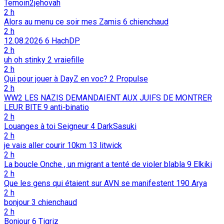
Temoin2jehovah
2 h
Alors au menu ce soir mes Zamis
6
chienchaud
2 h
12.08.2026
6
HachDP
2 h
uh oh stinky
2
vraiefille
2 h
Qui pour jouer à DayZ en voc?
2
Propulse
2 h
WW2 LES NAZIS DEMANDAIENT AUX JUIFS DE MONTRER
LEUR BITE
9
anti-binatio
2 h
Louanges à toi Seigneur
4
DarkSasuki
2 h
je vais aller courir 10km
13
litwick
2 h
La boucle Onche , un migrant a tenté de violer blabla
9
Elkiki
2 h
Que les gens qui étaient sur AVN se manifestent
190
Arya
2 h
bonjour
3
chienchaud
2 h
Bonjour
6
Tigriz