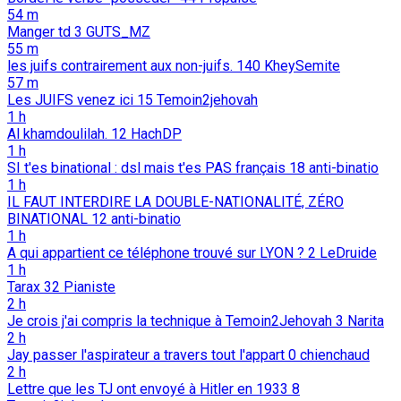
54 m
Manger td
3
GUTS_MZ
55 m
les juifs contrairement aux non-juifs.
140
KheySemite
57 m
Les JUIFS venez ici
15
Temoin2jehovah
1 h
Al khamdoulilah.
12
HachDP
1 h
SI t'es binational : dsl mais t'es PAS français
18
anti-binatio
1 h
IL FAUT INTERDIRE LA DOUBLE-NATIONALITÉ, ZÉRO
BINATIONAL
12
anti-binatio
1 h
A qui appartient ce téléphone trouvé sur LYON ?
2
LeDruide
1 h
Tarax
32
Pianiste
2 h
Je crois j'ai compris la technique à Temoin2Jehovah
3
Narita
2 h
Jay passer l'aspirateur a travers tout l'appart
0
chienchaud
2 h
Lettre que les TJ ont envoyé à Hitler en 1933
8