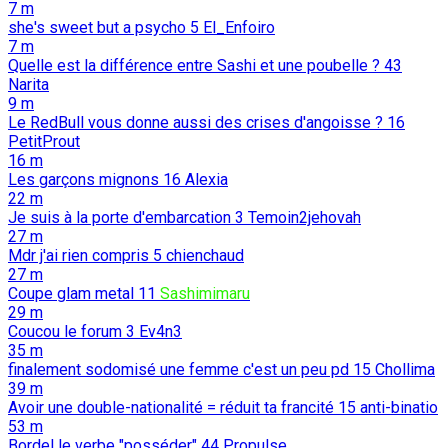
7 m
she's sweet but a psycho
5
El_Enfoiro
7 m
Quelle est la différence entre Sashi et une poubelle ?
43
Narita
9 m
Le RedBull vous donne aussi des crises d'angoisse ?
16
PetitProut
16 m
Les garçons mignons
16
Alexia
22 m
Je suis à la porte d'embarcation
3
Temoin2jehovah
27 m
Mdr j'ai rien compris
5
chienchaud
27 m
Coupe glam metal
11
Sashimimaru
29 m
Coucou le forum
3
Ev4n3
35 m
finalement sodomisé une femme c'est un peu pd
15
Chollima
39 m
Avoir une double-nationalité = réduit ta francité
15
anti-binatio
53 m
Bordel le verbe "posséder"
44
Propulse