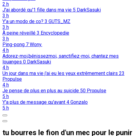
2 h
J'ai abordé qu'1 fille dans ma vie
5
DarkSasuki
3 h
Y’a un modo de co?
3
GUTS_MZ
3 h
À peine réveillé
3
Encyclopedie
3 h
Ping-pong
7
Wony.
4 h
Adorez-moi,bénissezmoi, sanctifiez-moi, chantez mes
louanges
0
DarkSasuki
4 h
Un jour dans ma vie j'ai eu les yeux extrêmement clairs
23
Propulse
4 h
Je pense de plus en plus au suicide
50
Propulse
5 h
Y'a plus de message qu'avant
4
Gonzalo
5 h
tu bourres le fion d'un mec pour le punir