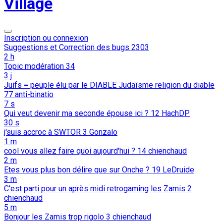
Village
Inscription ou connexion
Suggestions et Correction des bugs
2303
2 h
Topic modération
34
3 j
Juifs = peuple élu par le DIABLE Judaïsme religion du diable
77
anti-binatio
7 s
Qui veut devenir ma seconde épouse ici ?
12
HachDP
30 s
j'suis accroc à SWTOR
3
Gonzalo
1 m
cool vous allez faire quoi aujourd'hui ?
14
chienchaud
2 m
Etes vous plus bon délire que sur Onche ?
19
LeDruide
3 m
C'est parti pour un après midi retrogaming les Zamis
2
chienchaud
5 m
Bonjour les Zamis trop rigolo
3
chienchaud