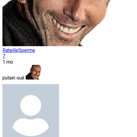
RatailleSperme
7
1 mo
putain oué