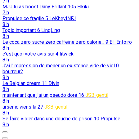
7 h
MJJ tu as boost Dany Brillant
105
Elkiki
7 h
Propulse ce fragile
5
LeKheyINFJ
8 h
Topic important
6
LingLing
8 h
Le coca zero sucre zero caffeine zero calorie...
9
El_Enfoiro
8 h
c’est quoi votre avis sur
4
litwick
8 h
J'ai l'impression de mener un existence vide de viol
0
bourreur2
8 h
Le Belgian dream
11
Divin
8 h
maintenant que j'ai un pseudo doré
16
JSB-gentil
8 h
arsenic viens la
27
JSB-gentil
8 h
Se faire violer dans une douche de prison
10
Propulse
8 h