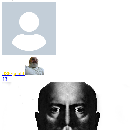
JSB-gentil
13