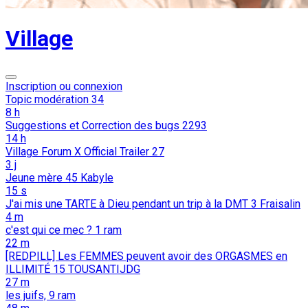
Village
Inscription ou connexion
Topic modération
34
8 h
Suggestions et Correction des bugs
2293
14 h
Village Forum X Official Trailer
27
3 j
Jeune mère
45
Kabyle
15 s
J'ai mis une TARTE à Dieu pendant un trip à la DMT
3
Fraisalin
4 m
c'est qui ce mec ?
1
ram
22 m
[REDPILL] Les FEMMES peuvent avoir des ORGASMES en
ILLIMITÉ
15
TOUSANTIJDG
27 m
les juifs,
9
ram