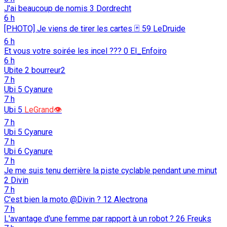
J'ai beaucoup de nomis
3
Dordrecht
6 h
[PHOTO] Je viens de tirer les cartes 🃏
59
LeDruide
6 h
Et vous votre soirée les incel ???
0
El_Enfoiro
6 h
Ubite
2
bourreur2
7 h
Ubi
5
Cyanure
7 h
Ubi
5
LeGrand👁️
7 h
Ubi
5
Cyanure
7 h
Ubi
6
Cyanure
7 h
Je me suis tenu derrière la piste cyclable pendant une minut
2
Divin
7 h
C'est bien la moto @Divin ?
12
Alectrona
7 h
L'avantage d'une femme par rapport à un robot ?
26
Freuks