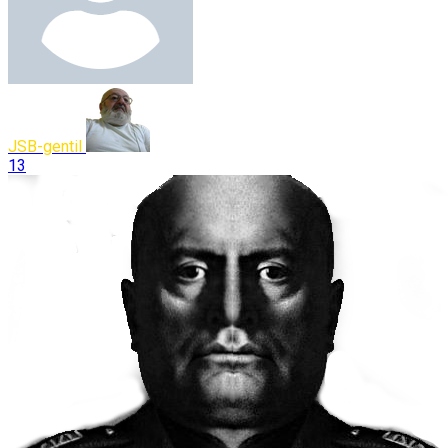
JSB-gentil
13