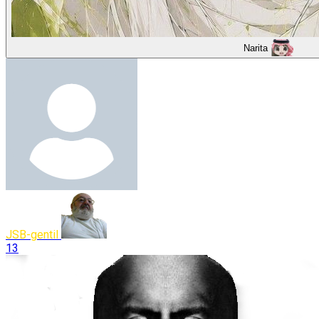
Narita
JSB-gentil
13