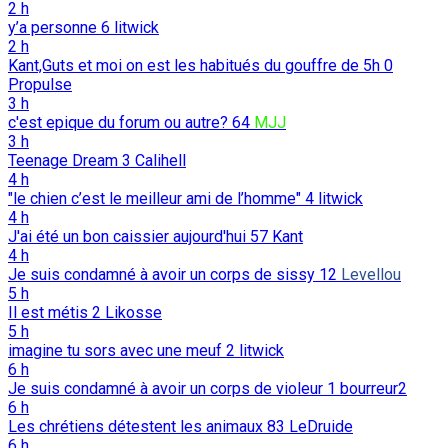
2 h
y’a personne
6
litwick
2 h
Kant,Guts et moi on est les habitués du gouffre de 5h
0
Propulse
3 h
c'est epique du forum ou autre?
64
MJJ
3 h
Teenage Dream
3
Calihell
4 h
"le chien c’est le meilleur ami de l’homme"
4
litwick
4 h
J'ai été un bon caissier aujourd'hui
57
Kant
4 h
Je suis condamné à avoir un corps de sissy
12
Levellou
5 h
Il est métis
2
Likosse
5 h
imagine tu sors avec une meuf
2
litwick
6 h
Je suis condamné à avoir un corps de violeur
1
bourreur2
6 h
Les chrétiens détestent les animaux
83
LeDruide
6 h