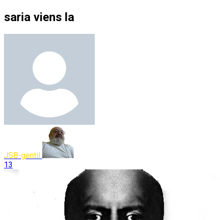
saria viens la
JSB-gentil
13