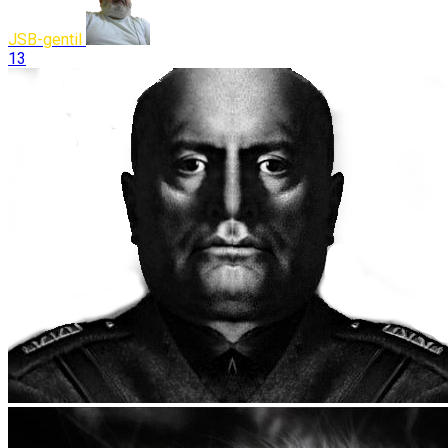
JSB-gentil
13