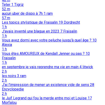
48 m
Teter
1
Tigriz
52 m
aucun uber de dispo à 7h
1
ram
57 m
Les topics stylistique de Fraisalin
19
Dordrecht
1 h
J'avais inventé une blague en 2023
7
Fraisalin
1 h
Vous avez dormi avec votre peluche jusqu’à quel âge ?
10
Alexia
1 h
Vous êtes AMOUREUX de Kendall Jenner ou pas ?
10
Fraisalin
1 h
en septembre je vais reprendre ma vie en main
4
litwick
2 h
les noirs
3
ram
2 h
J'ai l'impression de mener un existence vide de sens
28
Encyclopedie
2 h
le Juif Legrand qui fou la merde entre moi et Louise
17
Morfalou