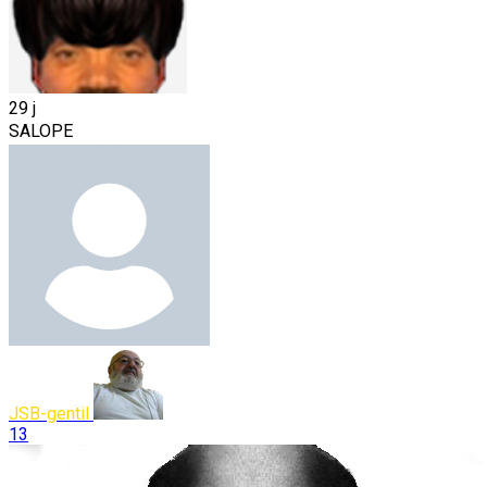
29 j
SALOPE
JSB-gentil
13