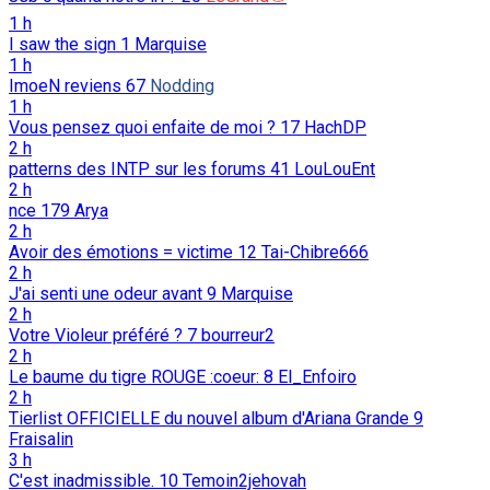
1 h
I saw the sign
1
Marquise
1 h
ImoeN reviens
67
Nodding
1 h
Vous pensez quoi enfaite de moi ?
17
HachDP
2 h
patterns des INTP sur les forums
41
LouLouEnt
2 h
nce
179
Arya
2 h
Avoir des émotions = victime
12
Tai-Chibre666
2 h
J'ai senti une odeur avant
9
Marquise
2 h
Votre Violeur préféré ?
7
bourreur2
2 h
Le baume du tigre ROUGE :coeur:
8
El_Enfoiro
2 h
Tierlist OFFICIELLE du nouvel album d'Ariana Grande
9
Fraisalin
3 h
C'est inadmissible.
10
Temoin2jehovah