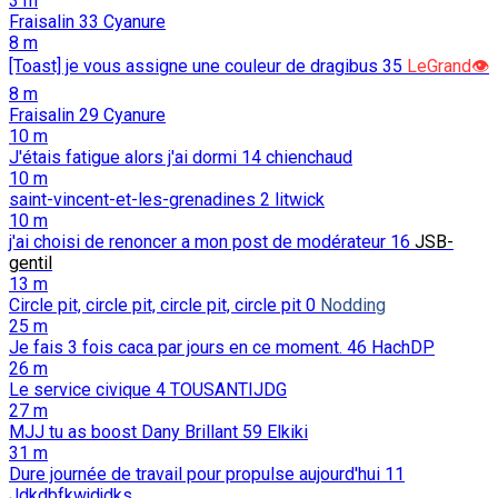
3 m
Fraisalin
33
Cyanure
8 m
[Toast] je vous assigne une couleur de dragibus
35
LeGrand👁️
8 m
Fraisalin
29
Cyanure
10 m
J'étais fatigue alors j'ai dormi
14
chienchaud
10 m
saint-vincent-et-les-grenadines
2
litwick
10 m
j'ai choisi de renoncer a mon post de modérateur
16
JSB-
gentil
13 m
Circle pit, circle pit, circle pit, circle pit
0
Nodding
25 m
Je fais 3 fois caca par jours en ce moment.
46
HachDP
26 m
Le service civique
4
TOUSANTIJDG
27 m
MJJ tu as boost Dany Brillant
59
Elkiki
31 m
Dure journée de travail pour propulse aujourd'hui
11
Jdkdbfkwjdjdks