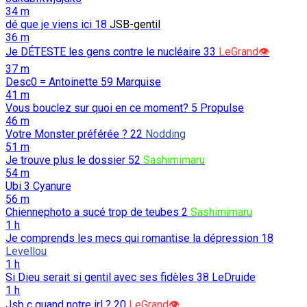
34 m
dé que je viens ici
18
JSB-gentil
36 m
Je DÉTESTE les gens contre le nucléaire
33
LeGrand👁️
37 m
Desc0 = Antoinette
59
Marquise
41 m
Vous bouclez sur quoi en ce moment?
5
Propulse
46 m
Votre Monster préférée ?
22
Nodding
51 m
Je trouve plus le dossier
52
Sashimimaru
54 m
Ubi
3
Cyanure
56 m
Chiennephoto a sucé trop de teubes
2
Sashimimaru
1 h
Je comprends les mecs qui romantise la dépression
18
Levellou
1 h
Si Dieu serait si gentil avec ses fidèles
38
LeDruide
1 h
Jsb c quand notre irl ?
20
LeGrand👁️