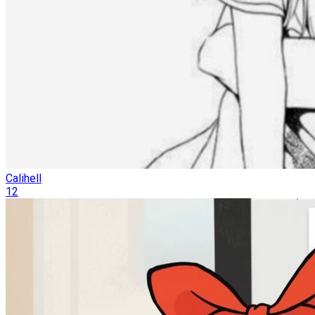
Calihell
12