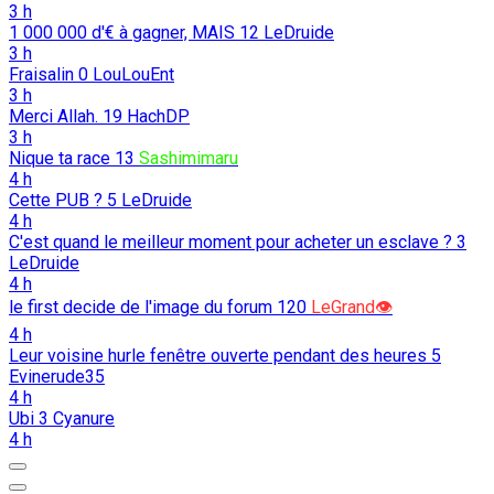
3 h
1 000 000 d'€ à gagner, MAIS
12
LeDruide
3 h
Fraisalin
0
LouLouEnt
3 h
Merci Allah.
19
HachDP
3 h
Nique ta race
13
Sashimimaru
4 h
Cette PUB ?
5
LeDruide
4 h
C'est quand le meilleur moment pour acheter un esclave ?
3
LeDruide
4 h
le first decide de l'image du forum
120
LeGrand👁️
4 h
Leur voisine hurle fenêtre ouverte pendant des heures
5
Evinerude35
4 h
Ubi
3
Cyanure
4 h