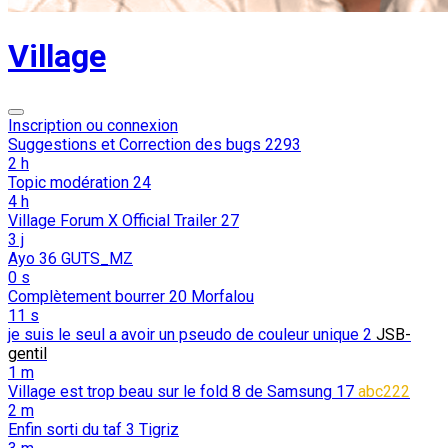
Village
Inscription ou connexion
Suggestions et Correction des bugs
2293
2 h
Topic modération
24
4 h
Village Forum X Official Trailer
27
3 j
Ayo
36
GUTS_MZ
0 s
Complètement bourrer
20
Morfalou
11 s
je suis le seul a avoir un pseudo de couleur unique
2
JSB-
gentil
1 m
Village est trop beau sur le fold 8 de Samsung
17
abc222
2 m
Enfin sorti du taf
3
Tigriz