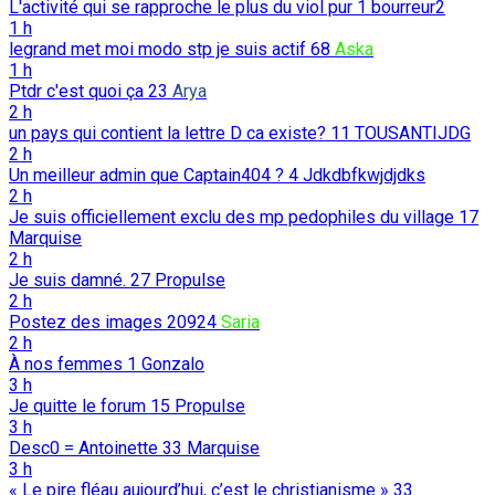
L'activité qui se rapproche le plus du viol pur
1
bourreur2
1 h
legrand met moi modo stp je suis actif
68
Aska
1 h
Ptdr c'est quoi ça
23
Arya
2 h
un pays qui contient la lettre D ca existe?
11
TOUSANTIJDG
2 h
Un meilleur admin que Captain404 ?
4
Jdkdbfkwjdjdks
2 h
Je suis officiellement exclu des mp pedophiles du village
17
Marquise
2 h
Je suis damné.
27
Propulse
2 h
Postez des images
20924
Saria
2 h
À nos femmes
1
Gonzalo
3 h
Je quitte le forum
15
Propulse
3 h
Desc0 = Antoinette
33
Marquise
3 h
« Le pire fléau aujourd’hui, c’est le christianisme »
33