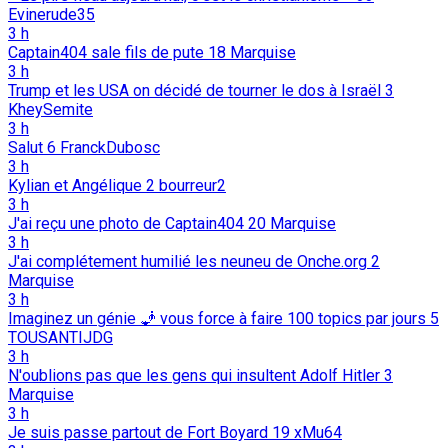
Evinerude35
3 h
Captain404 sale fils de pute
18
Marquise
3 h
Trump et les USA on décidé de tourner le dos à Israël
3
KheySemite
3 h
Salut
6
FranckDubosc
3 h
Kylian et Angélique
2
bourreur2
3 h
J'ai reçu une photo de Captain404
20
Marquise
3 h
J'ai complétement humilié les neuneu de Onche.org
2
Marquise
3 h
Imaginez un génie 🧞 vous force à faire 100 topics par jours
5
TOUSANTIJDG
3 h
N'oublions pas que les gens qui insultent Adolf Hitler
3
Marquise
3 h
Je suis passe partout de Fort Boyard
19
xMu64