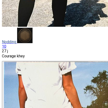
Nodding
10
27 j
Courage khey