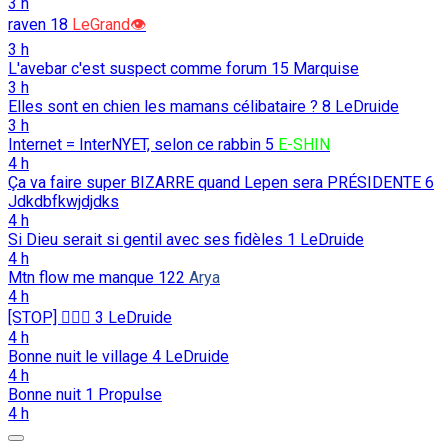
3 h
raven
18
LeGrand👁️
3 h
L'avebar c'est suspect comme forum
15
Marquise
3 h
Elles sont en chien les mamans célibataire ?
8
LeDruide
3 h
Internet = InterNYET, selon ce rabbin
5
E-SHIN
4 h
Ça va faire super BIZARRE quand Lepen sera PRÉSIDENTE
6
Jdkdbfkwjdjdks
4 h
Si Dieu serait si gentil avec ses fidèles
1
LeDruide
4 h
Mtn flow me manque
122
Arya
4 h
[STOP] 🖐🏻🛑
3
LeDruide
4 h
Bonne nuit le village
4
LeDruide
4 h
Bonne nuit
1
Propulse
4 h