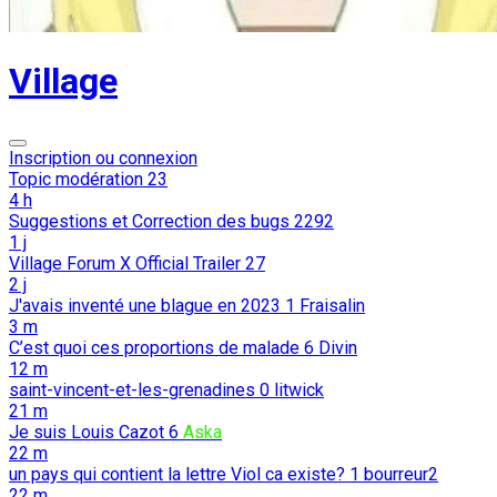
Village
Inscription ou connexion
Topic modération
23
4 h
Suggestions et Correction des bugs
2292
1 j
Village Forum X Official Trailer
27
2 j
J'avais inventé une blague en 2023
1
Fraisalin
3 m
C’est quoi ces proportions de malade
6
Divin
12 m
saint-vincent-et-les-grenadines
0
litwick
21 m
Je suis Louis Cazot
6
Aska
22 m
un pays qui contient la lettre Viol ca existe?
1
bourreur2
22 m