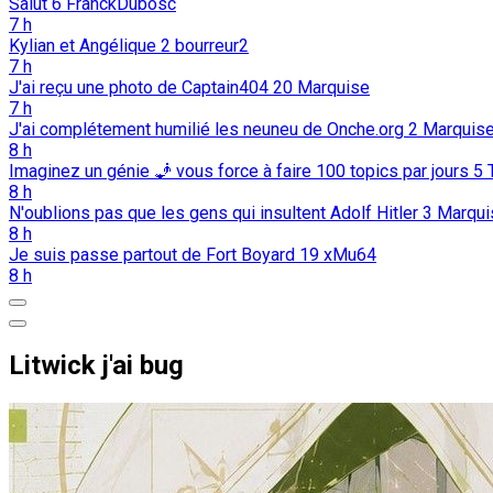
Salut
6
FranckDubosc
7 h
Kylian et Angélique
2
bourreur2
7 h
J'ai reçu une photo de Captain404
20
Marquise
7 h
J'ai complétement humilié les neuneu de Onche.org
2
Marquis
8 h
Imaginez un génie 🧞 vous force à faire 100 topics par jours
5
8 h
N'oublions pas que les gens qui insultent Adolf Hitler
3
Marqui
8 h
Je suis passe partout de Fort Boyard
19
xMu64
8 h
Litwick j'ai bug