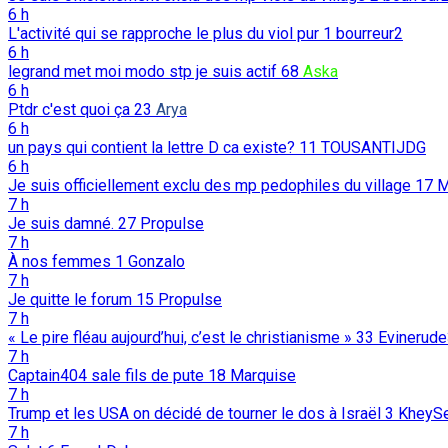
6 h
L'activité qui se rapproche le plus du viol pur
1
bourreur2
6 h
legrand met moi modo stp je suis actif
68
Aska
6 h
Ptdr c'est quoi ça
23
Arya
6 h
un pays qui contient la lettre D ca existe?
11
TOUSANTIJDG
6 h
Je suis officiellement exclu des mp pedophiles du village
17
M
7 h
Je suis damné.
27
Propulse
7 h
À nos femmes
1
Gonzalo
7 h
Je quitte le forum
15
Propulse
7 h
« Le pire fléau aujourd’hui, c’est le christianisme »
33
Evinerud
7 h
Captain404 sale fils de pute
18
Marquise
7 h
Trump et les USA on décidé de tourner le dos à Israël
3
KheyS
7 h