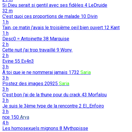
Si Dieu serait si gentil avec ses fidèles
4
LeDruide
32 m
C’est quoi ces proportions de malade
10
Divin
1 h
Tain, ce matin j'avais le troisième oeil bien ouvert
12
Kant
1 h
Desc0 = Antoinette
38
Marquise
2 h
Cette nuit j'ai trop travaillé
9
Wony.
2 h
Evine
55
Ev4n3
3 h
À toi que je ne nommerai jamais
1732
Saria
3 h
Postez des images
20925
Saria
3 h
C'est bon j'ai de la thune pour du crack
43
Morfalou
3 h
Je suis le 3ème type de la rencontre
2
El_Enfoiro
3 h
nce
150
Arya
4 h
Les homosexuels mignons
8
Mythopisse