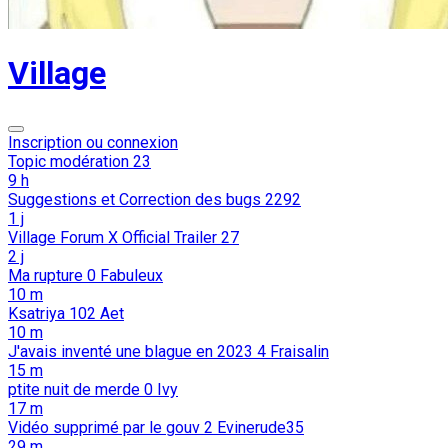
Village
Inscription ou connexion
Topic modération
23
9 h
Suggestions et Correction des bugs
2292
1 j
Village Forum X Official Trailer
27
2 j
Ma rupture
0
Fabuleux
10 m
Ksatriya
102
Aet
10 m
J'avais inventé une blague en 2023
4
Fraisalin
15 m
ptite nuit de merde
0
Ivy
17 m
Vidéo supprimé par le gouv
2
Evinerude35
29 m