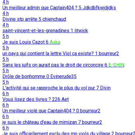
4 h
Un meilleur admin que Captain404 ?
5
Jdkdbfkwjdjdks
4 h
Divine stp arrête
5
chienchaud
4 h
saint-vincent-et-les-grenadines
1
litwick
5 h
Je suis Louis Cazot
6
Aska
5 h
un pays qui contient la lettre Viol ca existe?
1
bourreur2
5 h
Sans les juifs on aurait pas le droit de circoncire
6
E-SHIN
5 h
Drôle de bonhomme
0
Evinerude35
5 h
L'activité qui se rapproche le plus du vol pur
7
Divin
6 h
Vous lisez des livres ?
226
Aet
6 h
Un meilleur violé que Captain404 ?
0
bourreur2
6 h
je suis le château d'eau de mimizan
7
bourreur2
6 h
Je suis officiellement exclu des mp viols du village
2
bourreur