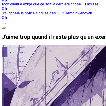
Mon client a exigé que ça soit la dernière chose
1
Likosse
3 h
J'ai appelé la police à cause des TJ.
2
Temoin2jehovah
3 h
J'aime trop quand il reste plus qu'un exe