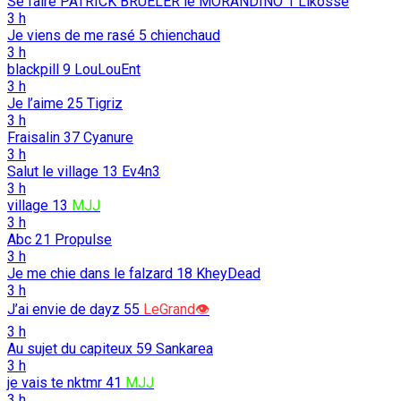
Se faire PATRICK BRUELER le MORANDINO
1
Likosse
3 h
Je viens de me rasé
5
chienchaud
3 h
blackpill
9
LouLouEnt
3 h
Je l’aime
25
Tigriz
3 h
Fraisalin
37
Cyanure
3 h
Salut le village
13
Ev4n3
3 h
village
13
MJJ
3 h
Abc
21
Propulse
3 h
Je me chie dans le falzard
18
KheyDead
3 h
J’ai envie de dayz
55
LeGrand👁️
3 h
Au sujet du capiteux
59
Sankarea
3 h
je vais te nktmr
41
MJJ
3 h