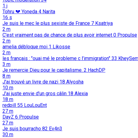
1 j
Tohru 💔 Yoneda
4
Narita
16 s
Je suis le mec le plus sexiste de France
7
Ksatriya
2 m
C'est vraiment pas de chance de plus avoir internet
0
Propulse
2 m
amelia débloque moi
1
Likosse
2 m
les français : "ouai mé le probleme c l’immigration"
33
KheySem
3 m
Je remercie Dieu pour le capitalisme.
2
HachDP
8 m
J'ai trouvé un livre de nazi
18
Alyosha
10 m
J’ai juste envie d’un gros câlin
18
Alexia
18 m
redpill
55
LouLouEnt
27 m
DayZ
6
Propulse
27 m
Je suis bourracho
82
Ev4n3
30 m