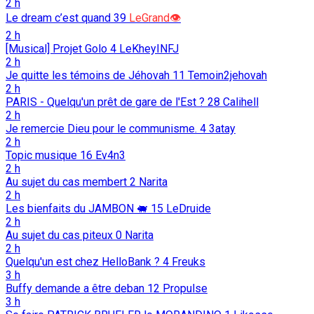
2 h
Le dream c’est quand
39
LeGrand👁️
2 h
[Musical] Projet Golo
4
LeKheyINFJ
2 h
Je quitte les témoins de Jéhovah
11
Temoin2jehovah
2 h
PARIS - Quelqu'un prêt de gare de l'Est ?
28
Calihell
2 h
Je remercie Dieu pour le communisme.
4
3atay
2 h
Topic musique
16
Ev4n3
2 h
Au sujet du cas membert
2
Narita
2 h
Les bienfaits du JAMBON 🐖️
15
LeDruide
2 h
Au sujet du cas piteux
0
Narita
2 h
Quelqu'un est chez HelloBank ?
4
Freuks
3 h
Buffy demande a être deban
12
Propulse
3 h