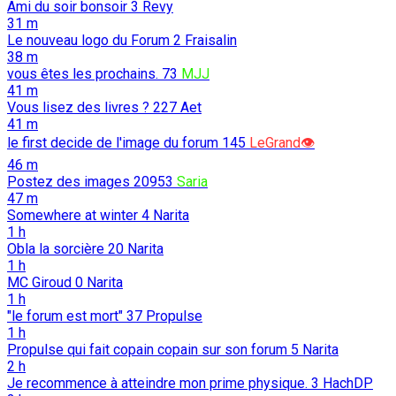
Ami du soir bonsoir
3
Revy
31 m
Le nouveau logo du Forum
2
Fraisalin
38 m
vous êtes les prochains.
73
MJJ
41 m
Vous lisez des livres ?
227
Aet
41 m
le first decide de l'image du forum
145
LeGrand👁️
46 m
Postez des images
20953
Saria
47 m
Somewhere at winter
4
Narita
1 h
Obla la sorcière
20
Narita
1 h
MC Giroud
0
Narita
1 h
"le forum est mort"
37
Propulse
1 h
Propulse qui fait copain copain sur son forum
5
Narita
2 h
Je recommence à atteindre mon prime physique.
3
HachDP