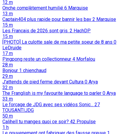
12 m
Onche complètement humilié
6
Marquise
13 m
Captain404 plus rapide pour bannir les bav
2
Marquise
15 m
Les Français de 2026 sont gris.
2
HachDP
15 m
[PHOTO] La culotte sale de ma petite soeur de 8 ans
0
LeDruide
17 m
Pingpong reste un collectionneur
4
Morfalou
28 m
Bonjour
1
chienchaud
29 m
J'attends de pied ferme devant Cultura
0
Arya
32 m
The Franglish is my favourite language to parler
0
Arya
33 m
Le forçage de JDG avec ses vidéos Sonic...
27
TOUSANTIJDG
50 m
Calihell tu manges quoi ce soir?
42
Propulse
1 h
Le gouvenement ont fabriquer des fausse preuve
1