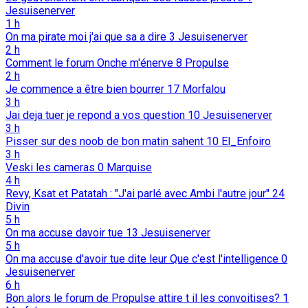
Jesuisenerver
1 h
On ma pirate moi j'ai que sa a dire
3
Jesuisenerver
2 h
Comment le forum Onche m'énerve
8
Propulse
2 h
Je commence a être bien bourrer
17
Morfalou
3 h
Jai deja tuer je repond a vos question
10
Jesuisenerver
3 h
Pisser sur des noob de bon matin sahent
10
El_Enfoiro
3 h
Veski les cameras
0
Marquise
4 h
Revy, Ksat et Patatah : "J'ai parlé avec Ambi l'autre jour"
24
Divin
5 h
On ma accuse davoir tue
13
Jesuisenerver
5 h
On ma accuse d'avoir tue dite leur Que c'est l'intelligence
0
Jesuisenerver
6 h
Bon alors le forum de Propulse attire t il les convoitises?
1