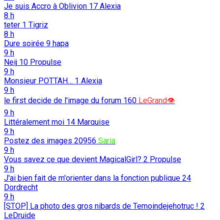
Je suis Accro à Oblivion
17
Alexia
8 h
teter
1
Tigriz
8 h
Dure soirée
9
hapa
9 h
Neij
10
Propulse
9 h
Monsieur POTTAH…
1
Alexia
9 h
le first decide de l'image du forum
160
LeGrand👁️
9 h
Littéralement moi
14
Marquise
9 h
Postez des images
20956
Saria
9 h
Vous savez ce que devient MagicalGirl?
2
Propulse
9 h
J'ai bien fait de m'orienter dans la fonction publique
24
Dordrecht
9 h
[STOP] La photo des gros nibards de Temoindejehotruc !
2
LeDruide