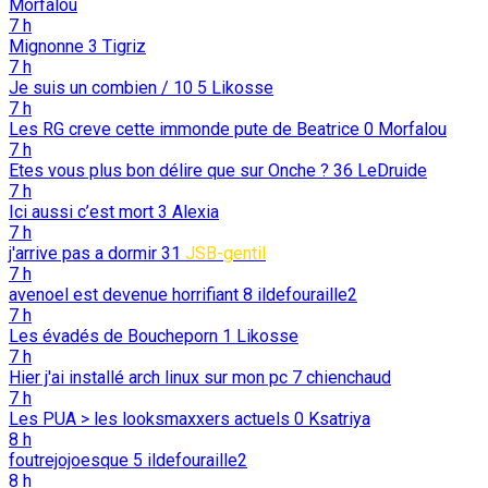
Morfalou
7 h
Mignonne
3
Tigriz
7 h
Je suis un combien / 10
5
Likosse
7 h
Les RG creve cette immonde pute de Beatrice
0
Morfalou
7 h
Etes vous plus bon délire que sur Onche ?
36
LeDruide
7 h
Ici aussi c’est mort
3
Alexia
7 h
j'arrive pas a dormir
31
JSB-gentil
7 h
avenoel est devenue horrifiant
8
ildefouraille2
7 h
Les évadés de Boucheporn
1
Likosse
7 h
Hier j'ai installé arch linux sur mon pc
7
chienchaud
7 h
Les PUA > les looksmaxxers actuels
0
Ksatriya
8 h
foutrejojoesque
5
ildefouraille2
8 h