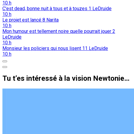
10 h
C'est dead, bonne nuit à tous et à touzes
1
LeDruide
10 h
Le projet est lancé
8
Narita
10 h
Mon humour est tellement noire quelle pourrait jouer
2
LeDruide
10 h
Monsieur les policiers qui nous lisent
11
LeDruide
10 h
Tu t’es intéressé à la vision Newtonienne sur la Trinité ?