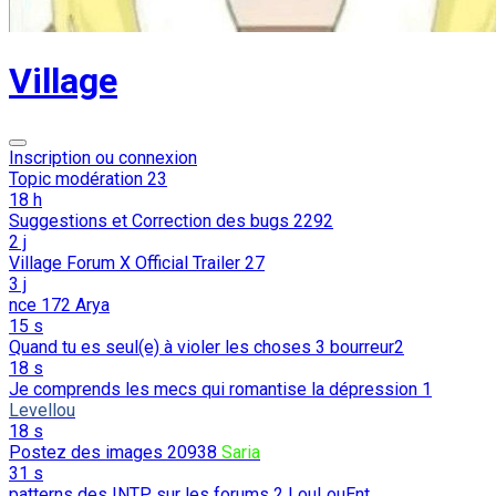
Village
Inscription ou connexion
Topic modération
23
18 h
Suggestions et Correction des bugs
2292
2 j
Village Forum X Official Trailer
27
3 j
nce
172
Arya
15 s
Quand tu es seul(e) à violer les choses
3
bourreur2
18 s
Je comprends les mecs qui romantise la dépression
1
Levellou
18 s
Postez des images
20938
Saria
31 s
patterns des INTP sur les forums
2
LouLouEnt