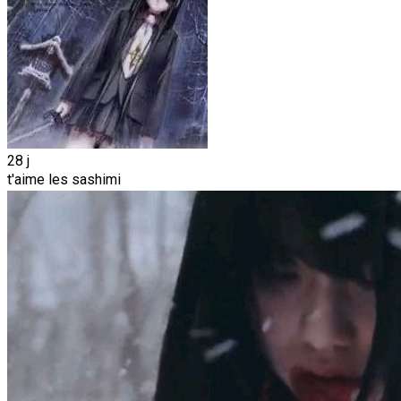
28 j
t'aime les sashimi