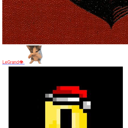
LeGrand👁️