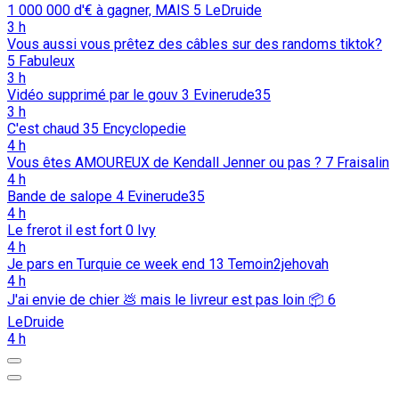
1 000 000 d'€ à gagner, MAIS
5
LeDruide
3 h
Vous aussi vous prêtez des câbles sur des randoms tiktok?
5
Fabuleux
3 h
Vidéo supprimé par le gouv
3
Evinerude35
3 h
C'est chaud
35
Encyclopedie
4 h
Vous êtes AMOUREUX de Kendall Jenner ou pas ?
7
Fraisalin
4 h
Bande de salope
4
Evinerude35
4 h
Le frerot il est fort
0
Ivy
4 h
Je pars en Turquie ce week end
13
Temoin2jehovah
4 h
J'ai envie de chier 💩️ mais le livreur est pas loin 📦️
6
LeDruide
4 h