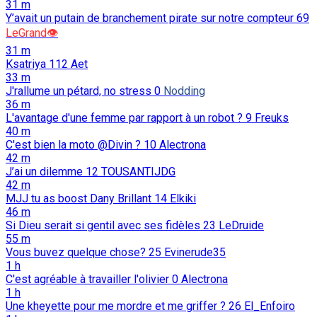
31 m
Y’avait un putain de branchement pirate sur notre compteur
69
LeGrand👁️
31 m
Ksatriya
112
Aet
33 m
J'rallume un pétard, no stress
0
Nodding
36 m
L'avantage d'une femme par rapport à un robot ?
9
Freuks
40 m
C'est bien la moto @Divin ?
10
Alectrona
42 m
J’ai un dilemme
12
TOUSANTIJDG
42 m
MJJ tu as boost Dany Brillant
14
Elkiki
46 m
Si Dieu serait si gentil avec ses fidèles
23
LeDruide
55 m
Vous buvez quelque chose?
25
Evinerude35
1 h
C'est agréable à travailler l'olivier
0
Alectrona
1 h
Une kheyette pour me mordre et me griffer ?
26
El_Enfoiro