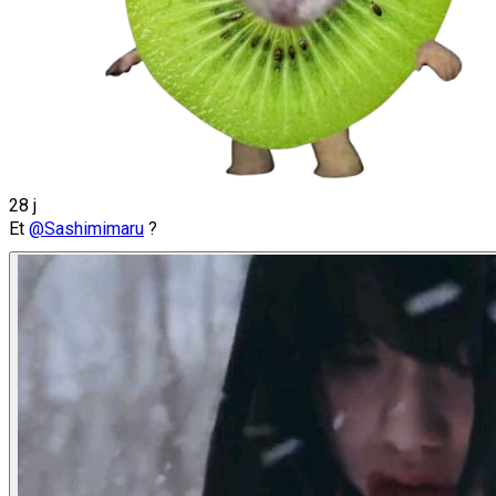
28 j
Et
@Sashimimaru
?