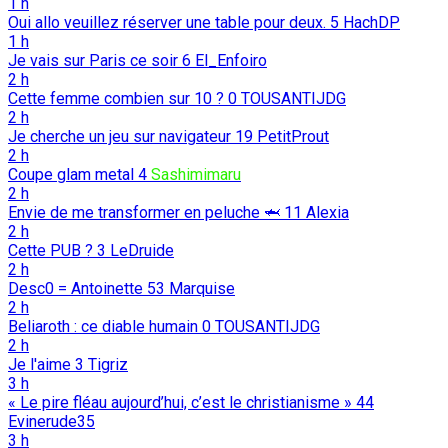
1 h
Oui allo veuillez réserver une table pour deux.
5
HachDP
1 h
Je vais sur Paris ce soir
6
El_Enfoiro
2 h
Cette femme combien sur 10 ?
0
TOUSANTIJDG
2 h
Je cherche un jeu sur navigateur
19
PetitProut
2 h
Coupe glam metal
4
Sashimimaru
2 h
Envie de me transformer en peluche 🦈
11
Alexia
2 h
Cette PUB ?
3
LeDruide
2 h
Desc0 = Antoinette
53
Marquise
2 h
Beliaroth : ce diable humain
0
TOUSANTIJDG
2 h
Je l'aime
3
Tigriz
3 h
« Le pire fléau aujourd’hui, c’est le christianisme »
44
Evinerude35
3 h