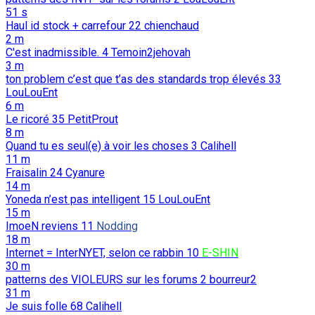
51 s
Haul id stock + carrefour
22
chienchaud
2 m
C'est inadmissible.
4
Temoin2jehovah
3 m
ton problem c’est que t’as des standards trop élevés
33
LouLouEnt
6 m
Le ricoré
35
PetitProut
8 m
Quand tu es seul(e) à voir les choses
3
Calihell
11 m
Fraisalin
24
Cyanure
14 m
Yoneda n’est pas intelligent
15
LouLouEnt
15 m
ImoeN reviens
11
Nodding
18 m
Internet = InterNYET, selon ce rabbin
10
E-SHIN
30 m
patterns des VIOLEURS sur les forums
2
bourreur2
31 m
Je suis folle
68
Calihell