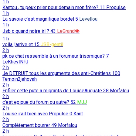
1 h
Kantou , tu peux prier pour demain mon frère?
11
Propulse
1 h
La savoie c'est magnifique bordel
5
Levellou
1 h
Jsb c quand notre irl ?
43
LeGrand👁️
1 h
voila j'arrive et
15
JSB-gentil
2 h
pk ce chat ressemble à un forumeur trisomique?
7
LeKheyINFJ
2 h
Je DETRUIT tous les arguments des anti-Chrétiens
100
Temoin2jehovah
2 h
Enfiler cette pute a migrants de LouiseAuguste
38
Morfalou
2 h
c'est epique du forum ou autre?
52
MJJ
2 h
Louise irait bien avec Propulse
0
Kant
2 h
Complètement bourrer
49
Morfalou
2 h