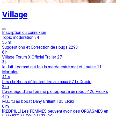
Village
Inscription ou connexion
Topic modération
34
55 m
Suggestions et Correction des bugs
2293
6 h
Village Forum X Official Trailer
27
3 j
le Juif Legrand qui fou la merde entre moi et Louise
11
Morfalou
41 s
Les chrétiens détestent les animaux
57
LeDruide
2 m
L'avantage d'une femme par rapport à un robot ?
26
Freuks
4 m
MJJ tu as boost Dany Brillant
105
Elkiki
6 m
[REDPILL] Les FEMMES peuvent avoir des ORGASMES en