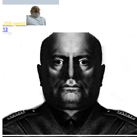
JSB-gentil
13