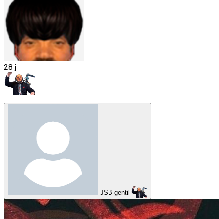
28 j
JSB-gentil