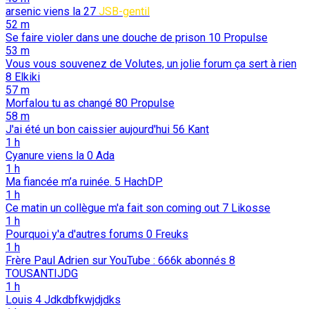
arsenic viens la
27
JSB-gentil
52 m
Se faire violer dans une douche de prison
10
Propulse
53 m
Vous vous souvenez de Volutes, un jolie forum ça sert à rien
8
Elkiki
57 m
Morfalou tu as changé
80
Propulse
58 m
J'ai été un bon caissier aujourd'hui
56
Kant
1 h
Cyanure viens la
0
Ada
1 h
Ma fiancée m’a ruinée.
5
HachDP
1 h
Ce matin un collègue m'a fait son coming out
7
Likosse
1 h
Pourquoi y'a d'autres forums
0
Freuks
1 h
Frère Paul Adrien sur YouTube : 666k abonnés
8
TOUSANTIJDG
1 h
Louis
4
Jdkdbfkwjdjdks