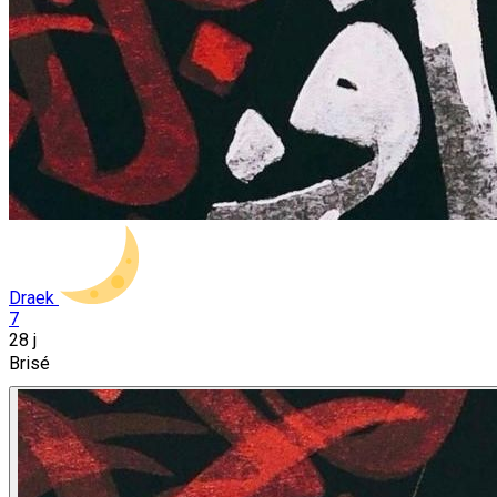
Draek
7
28 j
Brisé