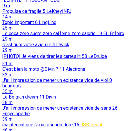
ILLIMITÉ
11
TOUSANTIJDG
9 m
Propulse ce fragile
5
LeKheyINFJ
14 m
Topic important
6
LingLing
25 m
Le coca zero sucre zero caffeine zero calorie...
9
El_Enfoiro
29 m
c’est quoi votre avis sur
4
litwick
29 m
[PHOTO] Je viens de tirer les cartes 🃏
58
LeDruide
31 m
C'est bien la moto @Divin ?
11
Alectrona
32 m
J'ai l'impression de mener un existence vide de viol
0
bourreur2
35 m
Le Belgian dream
11
Divin
38 m
J'ai l'impression de mener un existence vide de sens
26
Encyclopedie
39 m
maintenant que j'ai un pseudo doré
16
JSB-gentil
46 m