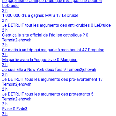
Le paganisme Celtique Druidique n'est pas une secte
6
LeDruide
2 h
1 000 000 d'€ à gagner, MAIS
13
LeDruide
2 h
Je DÉTRUIT tout les arguments des anti-druides
0
LeDruide
2 h
C'est ça le site officiel de l'église catholique ?
0
Temoin2jehovah
2 h
Ce matin à un fdp qui me parle à mon boulot
47
Propulse
2 h
Ma partie avec la Yougoslavie
0
Marquise
2 h
Je suis allé à New York deux fois
9
Temoin2jehovah
2 h
Je DETRUIT tous les arguments des pro-avortement
13
Temoin2jehovah
2 h
Je DETRUIT tous les arguments des protestants
5
Temoin2jehovah
2 h
Evine
0
Ev4n3
2 h