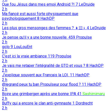
Que fou Jésus dans mes emoji Android ?!
7
LeDruide
2 h
Ma fiancé est aussi forte physiquement que
psychologiquement
8
HachDP
2 h
Les plus gros mensonges des femmes ? 👧🏻♀️
4
LeDruide
2 h
Je pense qu'il y a une bonne nouvelle.
459
Propulse
2 h
golo
9
LouLouEnt
2 h
C'est ici la vraie ambiance
119
Propulse
2 h
Je vais me retaper l’intégralité de GTO et vous ?
8
HachDP
2 h
J’explique souvent aux Français la LOI.
11
HachDP
2 h
@legrand peux tu ban Propulseur pour flood ?
11
HachDP
2 h
Boire une grimbergen après une bonne IPA
41
Sashimimaru
2 h
Buffy qui a encore le clan anti-gymnaste
1
Dordrecht
2 h