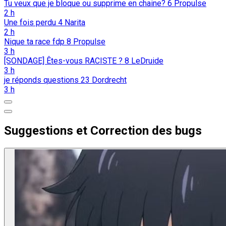
Tu veux que je bloque ou supprime en chaine?
6
Propulse
2 h
Une fois perdu
4
Narita
2 h
Nique ta race fdp
8
Propulse
3 h
[SONDAGE] Êtes-vous RACISTE ?
8
LeDruide
3 h
je réponds questions
23
Dordrecht
3 h
Suggestions et Correction des bugs