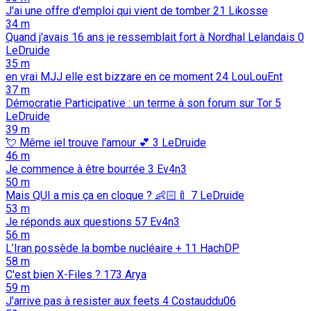
J'ai une offre d'emploi qui vient de tomber
21
Likosse
34 m
Quand j'avais 16 ans je ressemblait fort à Nordhal Lelandais
0
LeDruide
35 m
en vrai MJJ elle est bizzare en ce moment
24
LouLouEnt
37 m
Démocratie Participative : un terme à son forum sur Tor
5
LeDruide
39 m
💘️ Même iel trouve l'amour 💕️
3
LeDruide
46 m
Je commence à être bourrée
3
Ev4n3
50 m
Mais QUI a mis ça en cloque ? 👶🏻🍼
7
LeDruide
53 m
Je réponds aux questions
57
Ev4n3
56 m
L’Iran possède la bombe nucléaire +
11
HachDP
58 m
C'est bien X-Files ?
173
Arya
59 m
J'arrive pas à resister aux feets
4
Costauddu06