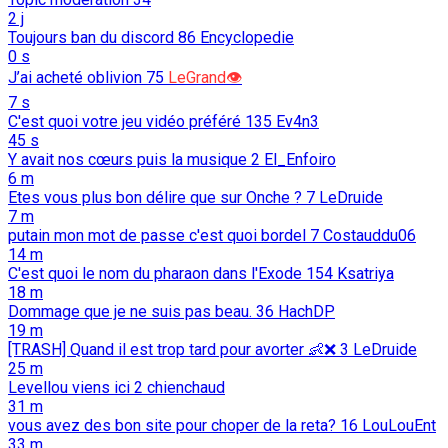
2 j
Toujours ban du discord
86
Encyclopedie
0 s
J’ai acheté oblivion
75
LeGrand👁️
7 s
C'est quoi votre jeu vidéo préféré
135
Ev4n3
45 s
Y avait nos cœurs puis la musique
2
El_Enfoiro
6 m
Etes vous plus bon délire que sur Onche ?
7
LeDruide
7 m
putain mon mot de passe c'est quoi bordel
7
Costauddu06
14 m
C'est quoi le nom du pharaon dans l'Exode
154
Ksatriya
18 m
Dommage que je ne suis pas beau.
36
HachDP
19 m
[TRASH] Quand il est trop tard pour avorter 👶️❌️
3
LeDruide
25 m
Levellou viens ici
2
chienchaud
31 m
vous avez des bon site pour choper de la reta?
16
LouLouEnt
33 m