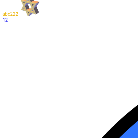
abc222
12