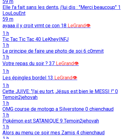
59 m
Elle l'a fait sans les dents, j'lui dis : "Merci beaucoup"
1
LouLouEnt
59 m
ayaaa il y croit vrmt ce con
18
LeGrand👁️
1 h
Tic Tac Tic Tac
40
LeKheyINFJ
1 h
Le principe de faire une photo de soi
6
c0mmit
1 h
Votre repas du soir ?
37
LeGrand👁️
1 h
Les épingles bordel
13
LeGrand👁️
1 h
Cette JUIVE: "j'ai eu tort, Jésus est bien le MESSI !"
0
Temoin2jehovah
1 h
OMG course de motogp a Silverstone
0
chienchaud
1 h
Pokémon est SATANIQUE
9
Temoin2jehovah
1 h
Alors au menu ce soir mes Zamis
4
chienchaud
1 h