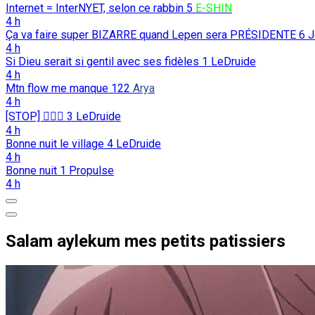
Internet = InterNYET, selon ce rabbin
5
E-SHIN
4 h
Ça va faire super BIZARRE quand Lepen sera PRÉSIDENTE
6
J
4 h
Si Dieu serait si gentil avec ses fidèles
1
LeDruide
4 h
Mtn flow me manque
122
Arya
4 h
[STOP] 🖐🏻🛑
3
LeDruide
4 h
Bonne nuit le village
4
LeDruide
4 h
Bonne nuit
1
Propulse
4 h
Salam aylekum mes petits patissiers