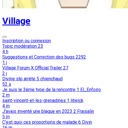
Village
Inscription ou connexion
Topic modération
23
4 h
Suggestions et Correction des bugs
2292
1 j
Village Forum X Official Trailer
27
2 j
Divine stp arrête
5
chienchaud
52 s
Je suis le 3ème type de la rencontre
1
El_Enfoiro
2 m
saint-vincent-et-les-grenadines
1
litwick
4 m
J'avais inventé une blague en 2023
2
Fraisalin
5 m
C’est quoi ces proportions de malade
6
Divin
16 m