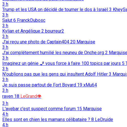
3 h
Trump et les USA on décidé de tourner le dos à Israël
3
KheyS
3 h
Salut
6
FranckDubosc
3 h
Kylian et Angélique
2
bourreur2
3 h
J'ai reçu une photo de Captain404
20
Marquise
3 h
J'ai complétement humilié les neuneu de Onche.org
2
Marquis
3 h
Imaginez un génie 🧞 vous force à faire 100 topics par jours
5
3 h
N'oublions pas que les gens qui insultent Adolf Hitler
3
Marqui
3 h
Je suis passe partout de Fort Boyard
19
xMu64
3 h
raven
18
LeGrand👁️
3 h
L'avebar c'est suspect comme forum
15
Marquise
4 h
Elles sont en chien les mamans célibataire ?
8
LeDruide
4 h