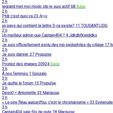
2 h
legrand met moi modo stp je suis actif
68
Aska
2 h
Ptdr c'est quoi ça
23
Arya
2 h
un pays qui contient la lettre D ca existe?
11
TOUSANTIJDG
2 h
Un meilleur admin que Captain404 ?
4
Jdkdbfkwjdjdks
2 h
Je suis officiellement exclu des mp pedophiles du village
17
M
2 h
Je suis damné.
27
Propulse
2 h
Postez des images
20924
Saria
3 h
À nos femmes
1
Gonzalo
3 h
Je quitte le forum
15
Propulse
3 h
Desc0 = Antoinette
33
Marquise
3 h
« Le pire fléau aujourd’hui, c’est le christianisme »
33
Evinerud
3 h
Captain404 sale fils de pute
18
Marquise