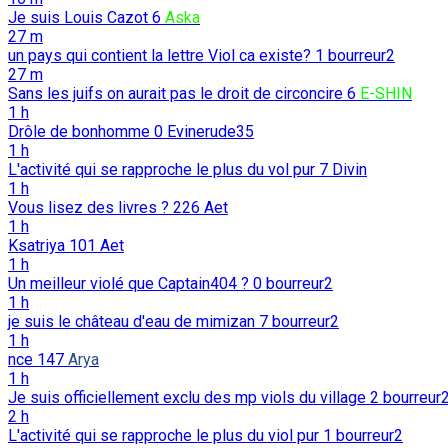
Je suis Louis Cazot
6
Aska
27 m
un pays qui contient la lettre Viol ca existe?
1
bourreur2
27 m
Sans les juifs on aurait pas le droit de circoncire
6
E-SHIN
1 h
Drôle de bonhomme
0
Evinerude35
1 h
L'activité qui se rapproche le plus du vol pur
7
Divin
1 h
Vous lisez des livres ?
226
Aet
1 h
Ksatriya
101
Aet
1 h
Un meilleur violé que Captain404 ?
0
bourreur2
1 h
je suis le château d'eau de mimizan
7
bourreur2
1 h
nce
147
Arya
1 h
Je suis officiellement exclu des mp viols du village
2
bourreur
2 h
L'activité qui se rapproche le plus du viol pur
1
bourreur2