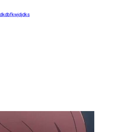
dkdbfkwjdjdks