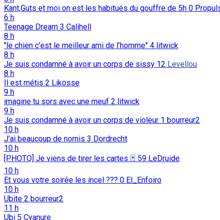
Kant,Guts et moi on est les habitués du gouffre de 5h
0
Propul
6 h
Teenage Dream
3
Calihell
8 h
"le chien c’est le meilleur ami de l’homme"
4
litwick
8 h
Je suis condamné à avoir un corps de sissy
12
Levellou
8 h
Il est métis
2
Likosse
9 h
imagine tu sors avec une meuf
2
litwick
9 h
Je suis condamné à avoir un corps de violeur
1
bourreur2
10 h
J'ai beaucoup de nomis
3
Dordrecht
10 h
[PHOTO] Je viens de tirer les cartes 🃏
59
LeDruide
10 h
Et vous votre soirée les incel ???
0
El_Enfoiro
10 h
Ubite
2
bourreur2
11 h
Ubi
5
Cyanure