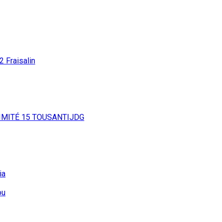
12
Fraisalin
IMITÉ
15
TOUSANTIJDG
ia
ou