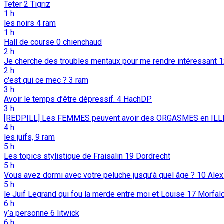
Teter
2
Tigriz
1 h
les noirs
4
ram
1 h
Hall de course
0
chienchaud
2 h
Je cherche des troubles mentaux pour me rendre intéressant
2 h
c'est qui ce mec ?
3
ram
3 h
Avoir le temps d’être dépressif.
4
HachDP
3 h
[REDPILL] Les FEMMES peuvent avoir des ORGASMES en ILL
4 h
les juifs,
9
ram
5 h
Les topics stylistique de Fraisalin
19
Dordrecht
5 h
Vous avez dormi avec votre peluche jusqu’à quel âge ?
10
Alex
5 h
le Juif Legrand qui fou la merde entre moi et Louise
17
Morfal
6 h
y’a personne
6
litwick
6 h