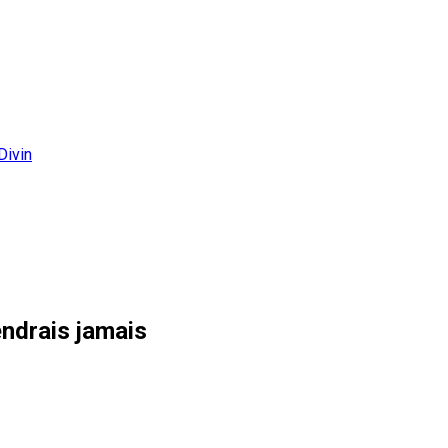
Divin
endrais jamais