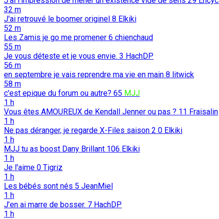
J'ai l'impression de mener un existence vide de sens
29
Encyc
32 m
J'ai retrouvé le boomer originel
8
Elkiki
52 m
Les Zamis je go me promener
6
chienchaud
55 m
Je vous déteste et je vous envie.
3
HachDP
56 m
en septembre je vais reprendre ma vie en main
8
litwick
58 m
c'est epique du forum ou autre?
65
MJJ
1 h
Vous êtes AMOUREUX de Kendall Jenner ou pas ?
11
Fraisalin
1 h
Ne pas déranger, je regarde X-Files saison 2
0
Elkiki
1 h
MJJ tu as boost Dany Brillant
106
Elkiki
1 h
Je l'aime
0
Tigriz
1 h
Les bébés sont nés
5
JeanMiel
1 h
J’en ai marre de bosser.
7
HachDP
1 h