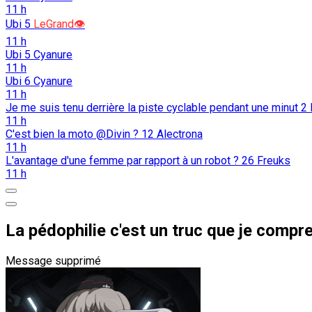
11 h
Ubi
5
LeGrand👁️
11 h
Ubi
5
Cyanure
11 h
Ubi
6
Cyanure
11 h
Je me suis tenu derrière la piste cyclable pendant une minut
2
11 h
C'est bien la moto @Divin ?
12
Alectrona
11 h
L'avantage d'une femme par rapport à un robot ?
26
Freuks
11 h
La pédophilie c'est un truc que je compr
Message supprimé