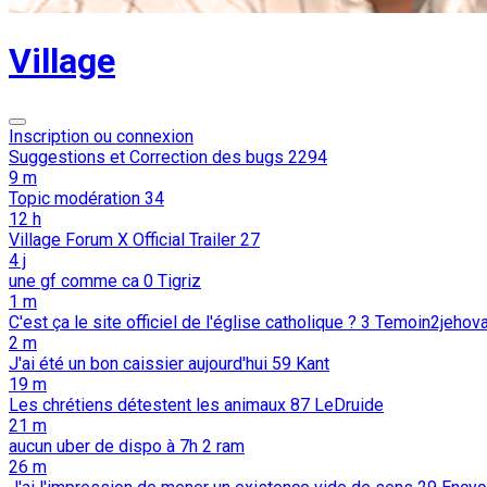
Village
Inscription ou connexion
Suggestions et Correction des bugs
2294
9 m
Topic modération
34
12 h
Village Forum X Official Trailer
27
4 j
une gf comme ca
0
Tigriz
1 m
C'est ça le site officiel de l'église catholique ?
3
Temoin2jehov
2 m
J'ai été un bon caissier aujourd'hui
59
Kant
19 m
Les chrétiens détestent les animaux
87
LeDruide
21 m
aucun uber de dispo à 7h
2
ram
26 m