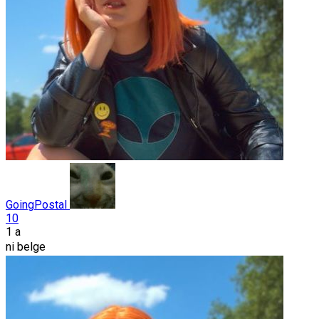
GoingPostal
10
1 a
ni belge