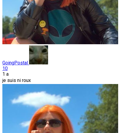
GoingPostal
10
1 a
je suis ni roux