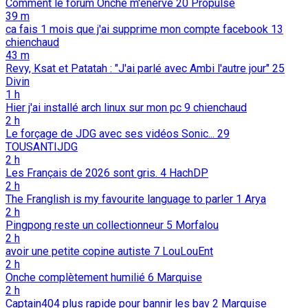
Comment le forum Onche m'énerve
20
Propulse
39 m
ca fais 1 mois que j'ai supprime mon compte facebook
13
chienchaud
43 m
Revy, Ksat et Patatah : "J'ai parlé avec Ambi l'autre jour"
25
Divin
1 h
Hier j'ai installé arch linux sur mon pc
9
chienchaud
2 h
Le forçage de JDG avec ses vidéos Sonic...
29
TOUSANTIJDG
2 h
Les Français de 2026 sont gris.
4
HachDP
2 h
The Franglish is my favourite language to parler
1
Arya
2 h
Pingpong reste un collectionneur
5
Morfalou
2 h
avoir une petite copine autiste
7
LouLouEnt
2 h
Onche complètement humilié
6
Marquise
2 h
Captain404 plus rapide pour bannir les bav
2
Marquise