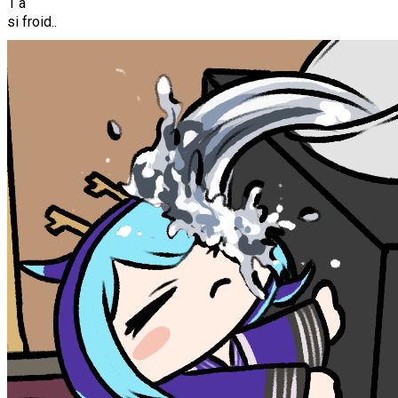
1 a
si froid..