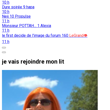
10 h
Dure soirée
9
hapa
10 h
Neij
10
Propulse
11 h
Monsieur POTTAH…
1
Alexia
11 h
le first decide de l'image du forum
160
LeGrand👁️
11 h
je vais rejoindre mon lit