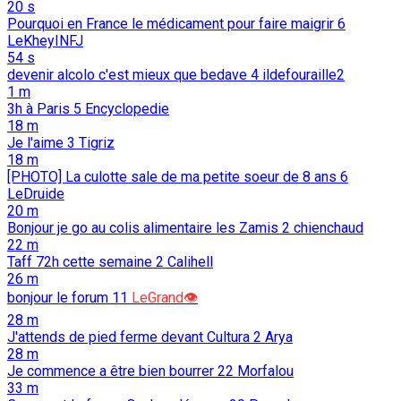
20 s
Pourquoi en France le médicament pour faire maigrir
6
LeKheyINFJ
54 s
devenir alcolo c'est mieux que bedave
4
ildefouraille2
1 m
3h à Paris
5
Encyclopedie
18 m
Je l'aime
3
Tigriz
18 m
[PHOTO] La culotte sale de ma petite soeur de 8 ans
6
LeDruide
20 m
Bonjour je go au colis alimentaire les Zamis
2
chienchaud
22 m
Taff 72h cette semaine
2
Calihell
26 m
bonjour le forum
11
LeGrand👁️
28 m
J'attends de pied ferme devant Cultura
2
Arya
28 m
Je commence a être bien bourrer
22
Morfalou
33 m