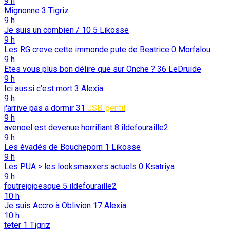
9 h
Mignonne
3
Tigriz
9 h
Je suis un combien / 10
5
Likosse
9 h
Les RG creve cette immonde pute de Beatrice
0
Morfalou
9 h
Etes vous plus bon délire que sur Onche ?
36
LeDruide
9 h
Ici aussi c’est mort
3
Alexia
9 h
j'arrive pas a dormir
31
JSB-gentil
9 h
avenoel est devenue horrifiant
8
ildefouraille2
9 h
Les évadés de Boucheporn
1
Likosse
9 h
Les PUA > les looksmaxxers actuels
0
Ksatriya
9 h
foutrejojoesque
5
ildefouraille2
10 h
Je suis Accro à Oblivion
17
Alexia
10 h
teter
1
Tigriz