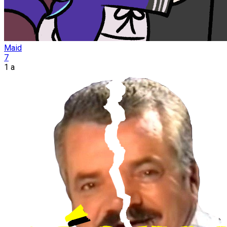
Maid
7
1 a