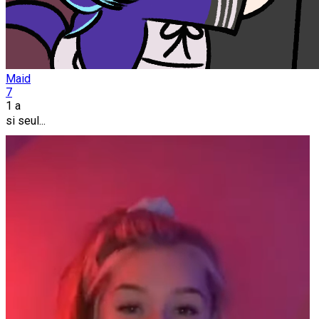
Maid
7
1 a
si seul...