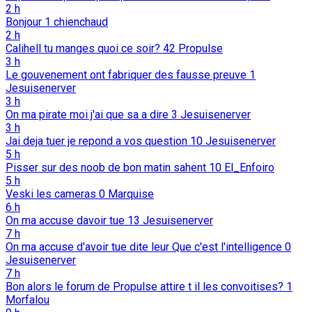
2 h
Bonjour
1
chienchaud
2 h
Calihell tu manges quoi ce soir?
42
Propulse
3 h
Le gouvenement ont fabriquer des fausse preuve
1
Jesuisenerver
3 h
On ma pirate moi j'ai que sa a dire
3
Jesuisenerver
3 h
Jai deja tuer je repond a vos question
10
Jesuisenerver
5 h
Pisser sur des noob de bon matin sahent
10
El_Enfoiro
5 h
Veski les cameras
0
Marquise
6 h
On ma accuse davoir tue
13
Jesuisenerver
7 h
On ma accuse d'avoir tue dite leur Que c'est l'intelligence
0
Jesuisenerver
7 h
Bon alors le forum de Propulse attire t il les convoitises?
1
Morfalou