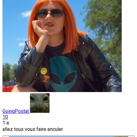
GoingPostal
10
1 a
allez tous vous faire enculer