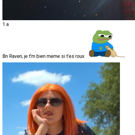
1 a
Bn Raven, je t’m bien meme si t’es roux