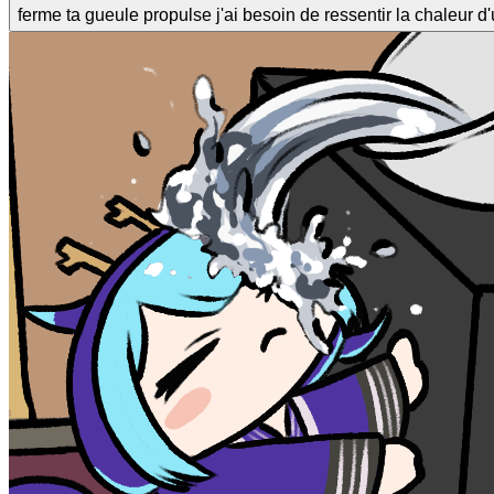
ferme ta gueule propulse j'ai besoin de ressentir la chaleur