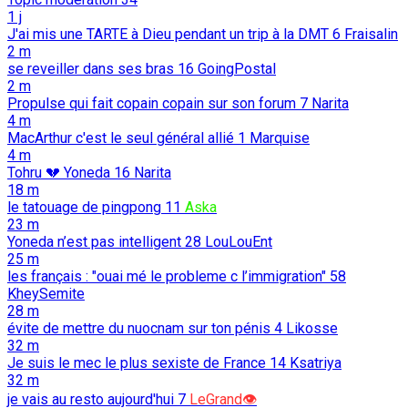
1 j
J'ai mis une TARTE à Dieu pendant un trip à la DMT
6
Fraisalin
2 m
se reveiller dans ses bras
16
GoingPostal
2 m
Propulse qui fait copain copain sur son forum
7
Narita
4 m
MacArthur c'est le seul général allié
1
Marquise
4 m
Tohru 💔 Yoneda
16
Narita
18 m
le tatouage de pingpong
11
Aska
23 m
Yoneda n’est pas intelligent
28
LouLouEnt
25 m
les français : "ouai mé le probleme c l’immigration"
58
KheySemite
28 m
évite de mettre du nuocnam sur ton pénis
4
Likosse
32 m
Je suis le mec le plus sexiste de France
14
Ksatriya
32 m
je vais au resto aujourd'hui
7
LeGrand👁️