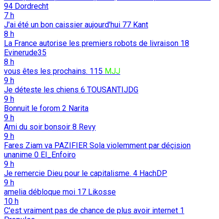
94
Dordrecht
7 h
J'ai été un bon caissier aujourd'hui
77
Kant
8 h
La France autorise les premiers robots de livraison
18
Evinerude35
8 h
vous êtes les prochains.
115
MJJ
9 h
Je déteste les chiens
6
TOUSANTIJDG
9 h
Bonnuit le forom
2
Narita
9 h
Ami du soir bonsoir
8
Revy
9 h
Fares Ziam va PAZIFIER Sola violemment par déçision
unanime
0
El_Enfoiro
9 h
Je remercie Dieu pour le capitalisme.
4
HachDP
9 h
amelia débloque moi
17
Likosse
10 h
C'est vraiment pas de chance de plus avoir internet
1