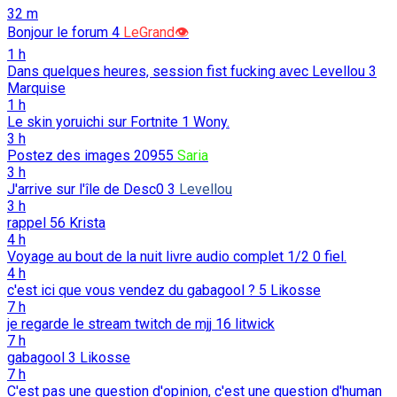
32 m
Bonjour le forum
4
LeGrand👁️
1 h
Dans quelques heures, session fist fucking avec Levellou
3
Marquise
1 h
Le skin yoruichi sur Fortnite
1
Wony.
3 h
Postez des images
20955
Saria
3 h
J'arrive sur l'île de Desc0
3
Levellou
3 h
rappel
56
Krista
4 h
Voyage au bout de la nuit livre audio complet 1/2
0
fiel.
4 h
c'est ici que vous vendez du gabagool ?
5
Likosse
7 h
je regarde le stream twitch de mjj
16
litwick
7 h
gabagool
3
Likosse
7 h
C'est pas une question d'opinion, c'est une question d'human