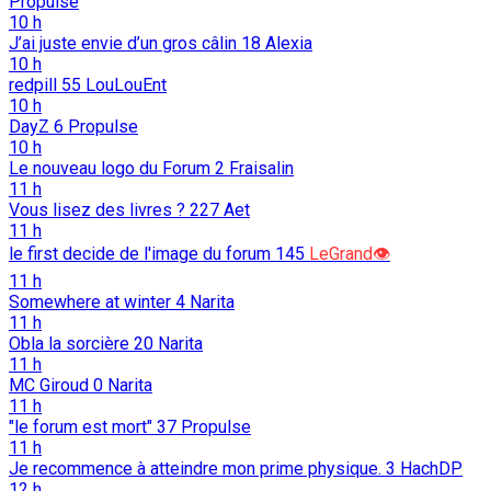
Propulse
10 h
J’ai juste envie d’un gros câlin
18
Alexia
10 h
redpill
55
LouLouEnt
10 h
DayZ
6
Propulse
10 h
Le nouveau logo du Forum
2
Fraisalin
11 h
Vous lisez des livres ?
227
Aet
11 h
le first decide de l'image du forum
145
LeGrand👁️
11 h
Somewhere at winter
4
Narita
11 h
Obla la sorcière
20
Narita
11 h
MC Giroud
0
Narita
11 h
"le forum est mort"
37
Propulse
11 h
Je recommence à atteindre mon prime physique.
3
HachDP
12 h