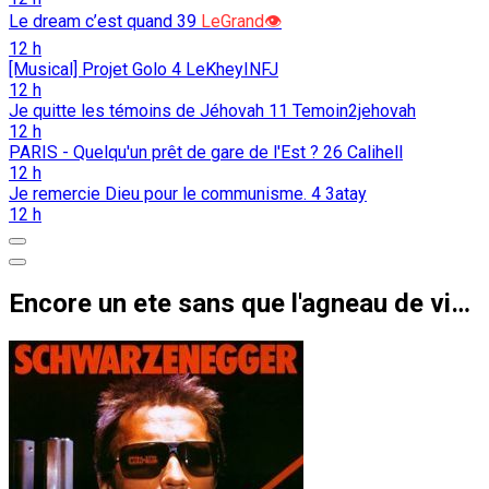
Le dream c’est quand
39
LeGrand👁️
12 h
[Musical] Projet Golo
4
LeKheyINFJ
12 h
Je quitte les témoins de Jéhovah
11
Temoin2jehovah
12 h
PARIS - Quelqu'un prêt de gare de l'Est ?
26
Calihell
12 h
Je remercie Dieu pour le communisme.
4
3atay
12 h
Encore un ete sans que l'agneau de vide les couilles