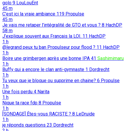
golo
9
LouLouEnt
45 m
C'est ici la vraie ambiance
119
Propulse
45 m
Je vais me retaper l’intégralité de GTO et vous ?
8
HachDP
58 m
J’explique souvent aux Français la LOI.
11
HachDP
1 h
@legrand peux tu ban Propulseur pour flood ?
11
HachDP
1 h
Boire une grimbergen après une bonne IPA
41
Sashimimaru
1 h
Buffy qui a encore le clan anti-gymnaste
1
Dordrecht
1 h
Tu veux que je bloque ou supprime en chaine?
6
Propulse
1 h
Une fois perdu
4
Narita
1 h
Nique ta race fdp
8
Propulse
1 h
[SONDAGE] Êtes-vous RACISTE ?
8
LeDruide
1 h
je réponds questions
23
Dordrecht
2 h