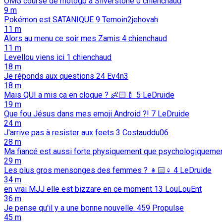
OMG course de motogp a Silverstone
0
chienchaud
9 m
Pokémon est SATANIQUE
9
Temoin2jehovah
11 m
Alors au menu ce soir mes Zamis
4
chienchaud
11 m
Levellou viens ici
1
chienchaud
18 m
Je réponds aux questions
24
Ev4n3
18 m
Mais QUI a mis ça en cloque ? 👶🏻🍼
5
LeDruide
19 m
Que fou Jésus dans mes emoji Android ?!
7
LeDruide
24 m
J'arrive pas à resister aux feets
3
Costauddu06
28 m
Ma fiancé est aussi forte physiquement que psychologiqueme
29 m
Les plus gros mensonges des femmes ? 👧🏻♀️
4
LeDruide
34 m
en vrai MJJ elle est bizzare en ce moment
13
LouLouEnt
36 m
Je pense qu'il y a une bonne nouvelle.
459
Propulse
45 m