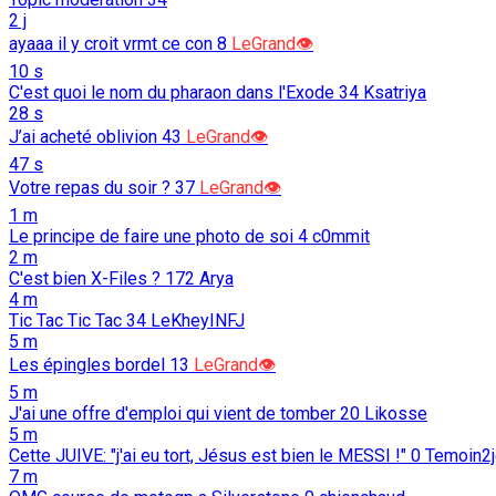
2 j
ayaaa il y croit vrmt ce con
8
LeGrand👁️
10 s
C'est quoi le nom du pharaon dans l'Exode
34
Ksatriya
28 s
J’ai acheté oblivion
43
LeGrand👁️
47 s
Votre repas du soir ?
37
LeGrand👁️
1 m
Le principe de faire une photo de soi
4
c0mmit
2 m
C'est bien X-Files ?
172
Arya
4 m
Tic Tac Tic Tac
34
LeKheyINFJ
5 m
Les épingles bordel
13
LeGrand👁️
5 m
J'ai une offre d'emploi qui vient de tomber
20
Likosse
5 m
Cette JUIVE: "j'ai eu tort, Jésus est bien le MESSI !"
0
Temoin2
7 m