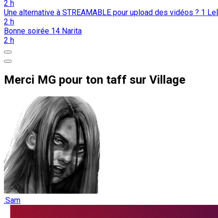
2 h
Une alternative à STREAMABLE pour upload des vidéos ?
1
Le
2 h
Bonne soirée
14
Narita
2 h
Merci MG pour ton taff sur Village
.Sam