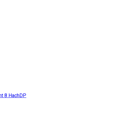
nt
8
HachDP