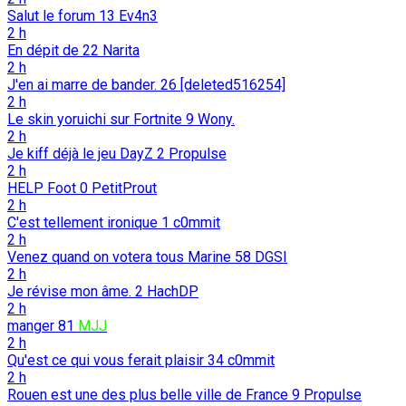
Salut le forum
13
Ev4n3
2 h
En dépit de
22
Narita
2 h
J'en ai marre de bander.
26
[deleted516254]
2 h
Le skin yoruichi sur Fortnite
9
Wony.
2 h
Je kiff déjà le jeu DayZ
2
Propulse
2 h
HELP Foot
0
PetitProut
2 h
C'est tellement ironique
1
c0mmit
2 h
Venez quand on votera tous Marine
58
DGSI
2 h
Je révise mon âme.
2
HachDP
2 h
manger
81
MJJ
2 h
Qu'est ce qui vous ferait plaisir
34
c0mmit
2 h
Rouen est une des plus belle ville de France
9
Propulse