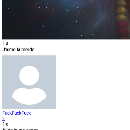
1 a
J'aime la merde
FuckFuckFuck
2
1 a