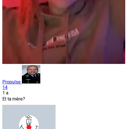
Propulse
14
1 a
Et ta mère?