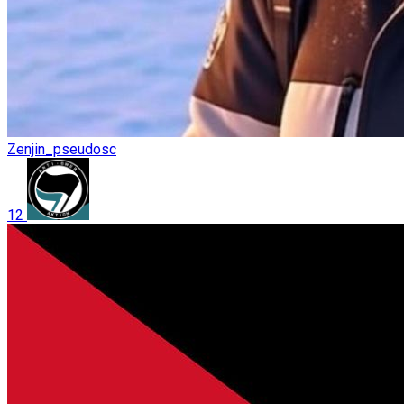
Zenjin_pseudosc
12