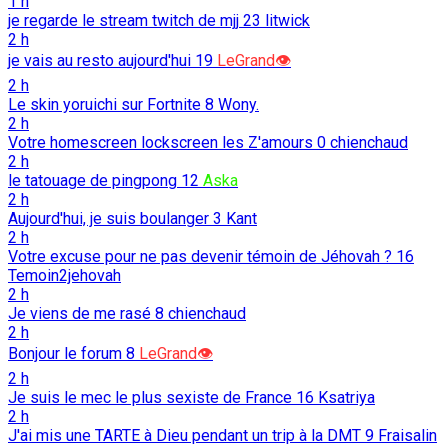
1 h
je regarde le stream twitch de mjj
23
litwick
2 h
je vais au resto aujourd'hui
19
LeGrand👁️
2 h
Le skin yoruichi sur Fortnite
8
Wony.
2 h
Votre homescreen lockscreen les Z'amours
0
chienchaud
2 h
le tatouage de pingpong
12
Aska
2 h
Aujourd'hui, je suis boulanger
3
Kant
2 h
Votre excuse pour ne pas devenir témoin de Jéhovah ?
16
Temoin2jehovah
2 h
Je viens de me rasé
8
chienchaud
2 h
Bonjour le forum
8
LeGrand👁️
2 h
Je suis le mec le plus sexiste de France
16
Ksatriya
2 h
J'ai mis une TARTE à Dieu pendant un trip à la DMT
9
Fraisalin