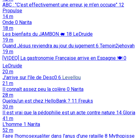
ABC : "C'est effectivement une erreur, je m'en occupe"
12
Propulse
14 m
Onde
0
Narita
18 m
Les bienfaits du JAMBON 🐖️
18
LeDruide
19 m
Quand Jésus reviendra au jour du jugement
6
Temoin2jehovah
19 m
[VIDEO] La gastronomie Française arrive en Espagne 🍽️
0
LeDruide
20 m
J'arrive sur l'île de Desc0
6
Levellou
21 m
Il connaît assez peu la colère
0
Narita
28 m
Quelqu'un est chez HelloBank ?
11
Freuks
30 m
Il est vrai que la pédophilie est un acte contre nature
14
Gloria
41 m
L'homme
1
Narita
52 m
Faire l'homosexualiter dans l'anus d'une rataille
8
Mythopisse