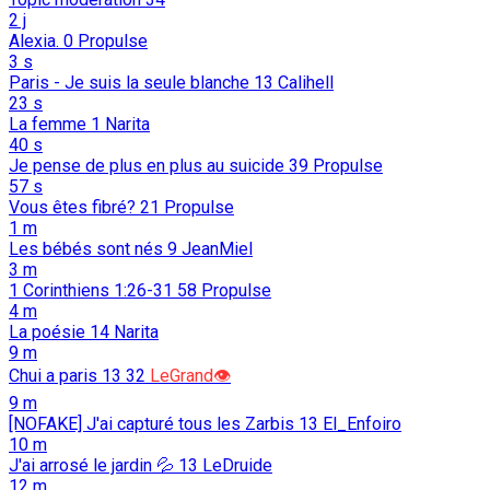
2 j
Alexia.
0
Propulse
3 s
Paris - Je suis la seule blanche
13
Calihell
23 s
La femme
1
Narita
40 s
Je pense de plus en plus au suicide
39
Propulse
57 s
Vous êtes fibré?
21
Propulse
1 m
Les bébés sont nés
9
JeanMiel
3 m
1 Corinthiens 1:26-31
58
Propulse
4 m
La poésie
14
Narita
9 m
Chui a paris 13
32
LeGrand👁️
9 m
[NOFAKE] J'ai capturé tous les Zarbis
13
El_Enfoiro
10 m
J'ai arrosé le jardin 💦
13
LeDruide
12 m