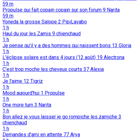
59 m
Propulse qui fait copain copain sur son forum
9
Narita
59 m
Yoneda la grosse Salope
2
PipiLavabo
1 h
Haul du jour les Zamis
9
chienchaud
1 h
Je pense qu'il y a des hommes qui naissent bons
13
Gloria
1 h
L'éclipse solaire est dans 4 jours (12 août)
19
Alectrona
1 h
C’est trop moche les cheveux courts
37
Alexia
1 h
Je l'aime
12
Tigriz
1 h
Mood aujourd'hui
1
Propulse
1 h
One more turn
3
Narita
1 h
Bon allez je vous laisser je go rompiche les zamiche
3
chienchaud
1 h
Demandes d'ami en attente
77
Arya