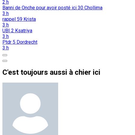
2 h
Banni de Onche pour avoir posté ici
30
Chollima
3 h
rappel
59
Krista
3 h
UBI
2
Ksatriya
3 h
Ptdr
5
Dordrecht
3 h
C'est toujours aussi à chier ici