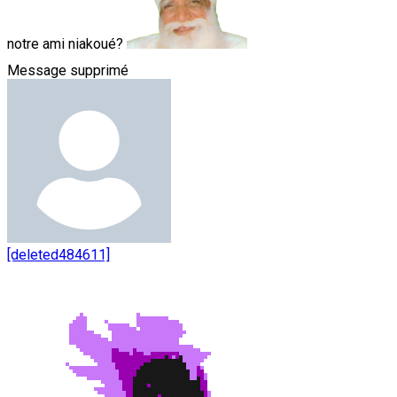
notre ami niakoué?
Message supprimé
[deleted484611]