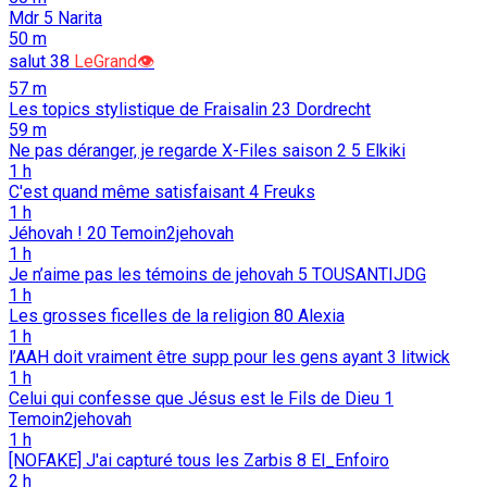
Mdr
5
Narita
50 m
salut
38
LeGrand👁️
57 m
Les topics stylistique de Fraisalin
23
Dordrecht
59 m
Ne pas déranger, je regarde X-Files saison 2
5
Elkiki
1 h
C'est quand même satisfaisant
4
Freuks
1 h
Jéhovah !
20
Temoin2jehovah
1 h
Je n’aime pas les témoins de jehovah
5
TOUSANTIJDG
1 h
Les grosses ficelles de la religion
80
Alexia
1 h
l’AAH doit vraiment être supp pour les gens ayant
3
litwick
1 h
Celui qui confesse que Jésus est le Fils de Dieu
1
Temoin2jehovah
1 h
[NOFAKE] J'ai capturé tous les Zarbis
8
El_Enfoiro
2 h