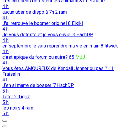
Les chrétiens détestent les animaux
87
LeDruide
4 h
aucun uber de dispo à 7h
2
ram
4 h
J'ai retrouvé le boomer originel
8
Elkiki
4 h
Je vous déteste et je vous envie.
3
HachDP
4 h
en septembre je vais reprendre ma vie en main
8
litwick
4 h
c'est epique du forum ou autre?
65
MJJ
4 h
Vous êtes AMOUREUX de Kendall Jenner ou pas ?
11
Fraisalin
4 h
J’en ai marre de bosser.
7
HachDP
5 h
Teter
2
Tigriz
5 h
les noirs
4
ram
5 h