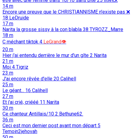
être avec une femme trans 10/10 sans bite
25
litwick
14 m
Encore une preuve que le CHRISTIANNISME n'existe pas ❌️
18
LeDruide
17 m
Narita la grosse sissy à la con blabla
38
TYROZZ_Marre
18 m
C méchant tiktok
4
LeGrand👁️
20 m
Hier j'ai entendu derrière le mur d'un gîte
2
Narita
21 m
Moi
4
Tigriz
23 m
J'ai encore rêvée d'elle
20
Calihell
25 m
Le géant...
16
Calihell
27 m
Et j'ai crié, criééé
11
Narita
30 m
Ce chanteur Antillais/10
2
Bethune62.
36 m
Ceci est mon dernier post avant mon départ
5
Temoin2jehovah
50 m