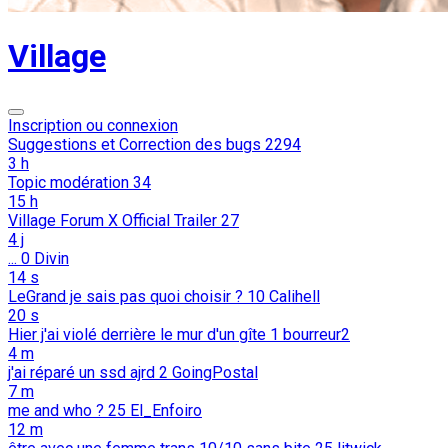
Village
Inscription ou connexion
Suggestions et Correction des bugs
2294
3 h
Topic modération
34
15 h
Village Forum X Official Trailer
27
4 j
...
0
Divin
14 s
LeGrand je sais pas quoi choisir ?
10
Calihell
20 s
Hier j'ai violé derrière le mur d'un gîte
1
bourreur2
4 m
j'ai réparé un ssd ajrd
2
GoingPostal
7 m
me and who ?
25
El_Enfoiro
12 m