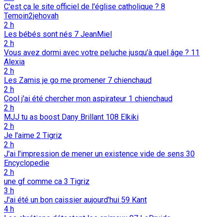
C'est ça le site officiel de l'église catholique ?
8
Temoin2jehovah
2 h
Les bébés sont nés
7
JeanMiel
2 h
Vous avez dormi avec votre peluche jusqu’à quel âge ?
11
Alexia
2 h
Les Zamis je go me promener
7
chienchaud
2 h
Cool j'ai été chercher mon aspirateur
1
chienchaud
2 h
MJJ tu as boost Dany Brillant
108
Elkiki
2 h
Je l'aime
2
Tigriz
2 h
J'ai l'impression de mener un existence vide de sens
30
Encyclopedie
2 h
une gf comme ca
3
Tigriz
3 h
J'ai été un bon caissier aujourd'hui
59
Kant
4 h