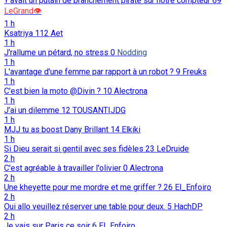
Y’avait un putain de branchement pirate sur notre compteur
69
LeGrand👁️
1 h
Ksatriya
112
Aet
1 h
J'rallume un pétard, no stress
0
Nodding
1 h
L'avantage d'une femme par rapport à un robot ?
9
Freuks
1 h
C'est bien la moto @Divin ?
10
Alectrona
1 h
J’ai un dilemme
12
TOUSANTIJDG
1 h
MJJ tu as boost Dany Brillant
14
Elkiki
1 h
Si Dieu serait si gentil avec ses fidèles
23
LeDruide
2 h
C'est agréable à travailler l'olivier
0
Alectrona
2 h
Une kheyette pour me mordre et me griffer ?
26
El_Enfoiro
2 h
Oui allo veuillez réserver une table pour deux.
5
HachDP
2 h
Je vais sur Paris ce soir
6
El_Enfoiro