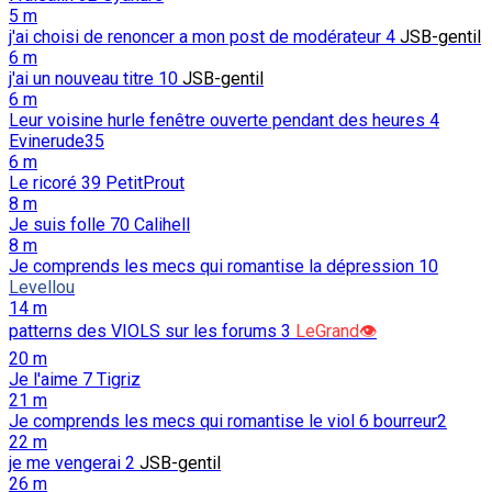
5 m
j'ai choisi de renoncer a mon post de modérateur
4
JSB-gentil
6 m
j'ai un nouveau titre
10
JSB-gentil
6 m
Leur voisine hurle fenêtre ouverte pendant des heures
4
Evinerude35
6 m
Le ricoré
39
PetitProut
8 m
Je suis folle
70
Calihell
8 m
Je comprends les mecs qui romantise la dépression
10
Levellou
14 m
patterns des VIOLS sur les forums
3
LeGrand👁️
20 m
Je l'aime
7
Tigriz
21 m
Je comprends les mecs qui romantise le viol
6
bourreur2
22 m
je me vengerai
2
JSB-gentil
26 m