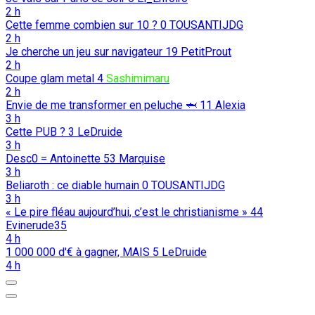
2 h
Cette femme combien sur 10 ?
0
TOUSANTIJDG
2 h
Je cherche un jeu sur navigateur
19
PetitProut
2 h
Coupe glam metal
4
Sashimimaru
2 h
Envie de me transformer en peluche 🦈
11
Alexia
3 h
Cette PUB ?
3
LeDruide
3 h
Desc0 = Antoinette
53
Marquise
3 h
Beliaroth : ce diable humain
0
TOUSANTIJDG
3 h
« Le pire fléau aujourd’hui, c’est le christianisme »
44
Evinerude35
4 h
1 000 000 d'€ à gagner, MAIS
5
LeDruide
4 h