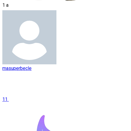
1 a
masuperbecle
11