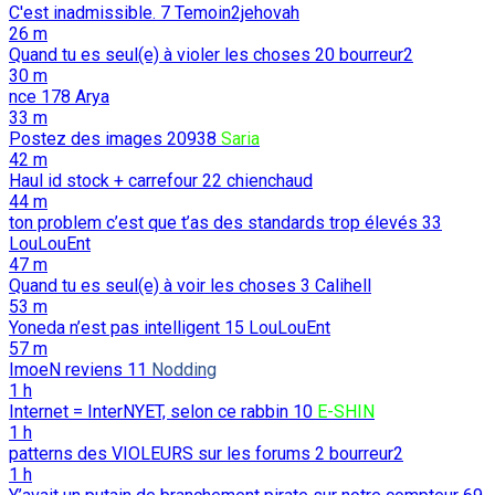
C'est inadmissible.
7
Temoin2jehovah
26 m
Quand tu es seul(e) à violer les choses
20
bourreur2
30 m
nce
178
Arya
33 m
Postez des images
20938
Saria
42 m
Haul id stock + carrefour
22
chienchaud
44 m
ton problem c’est que t’as des standards trop élevés
33
LouLouEnt
47 m
Quand tu es seul(e) à voir les choses
3
Calihell
53 m
Yoneda n’est pas intelligent
15
LouLouEnt
57 m
ImoeN reviens
11
Nodding
1 h
Internet = InterNYET, selon ce rabbin
10
E-SHIN
1 h
patterns des VIOLEURS sur les forums
2
bourreur2
1 h