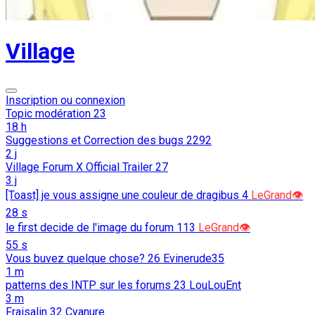
Village
Inscription ou connexion
Topic modération
23
18 h
Suggestions et Correction des bugs
2292
2 j
Village Forum X Official Trailer
27
3 j
[Toast] je vous assigne une couleur de dragibus
4
LeGrand👁️
28 s
le first decide de l'image du forum
113
LeGrand👁️
55 s
Vous buvez quelque chose?
26
Evinerude35
1 m
patterns des INTP sur les forums
23
LouLouEnt
3 m
Fraisalin
32
Cyanure