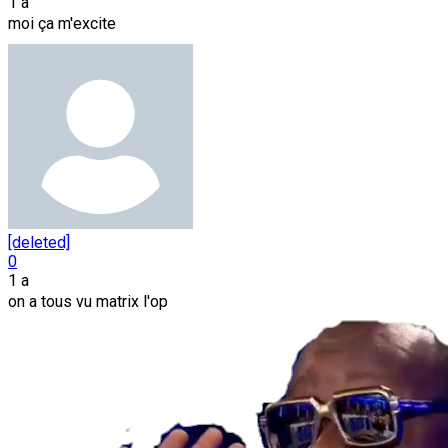
1 a
moi ça m'excite
[deleted]
0
1 a
on a tous vu matrix l'op