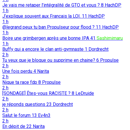
Je vais me retaper l’intégralité de GTO et vous ?
8
HachDP
1 h
J’explique souvent aux Français la LOI.
11
HachDP
1 h
@legrand peux tu ban Propulseur pour flood ?
11
HachDP
1 h
Boire une grimbergen après une bonne IPA
41
Sashimimaru
1 h
Buffy qui a encore le clan anti-gymnaste
1
Dordrecht
2 h
Tu veux que je bloque ou supprime en chaine?
6
Propulse
2 h
Une fois perdu
4
Narita
2 h
Nique ta race fdp
8
Propulse
2 h
[SONDAGE] Êtes-vous RACISTE ?
8
LeDruide
2 h
je réponds questions
23
Dordrecht
2 h
Salut le forum
13
Ev4n3
2 h
En dépit de
22
Narita