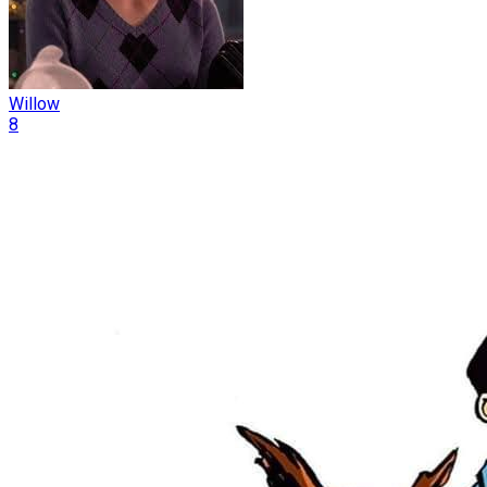
Willow
8