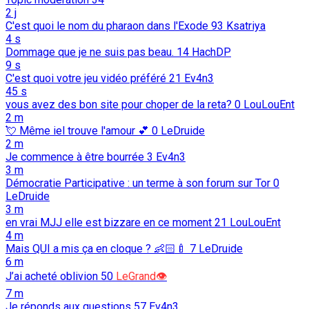
2 j
C'est quoi le nom du pharaon dans l'Exode
93
Ksatriya
4 s
Dommage que je ne suis pas beau.
14
HachDP
9 s
C'est quoi votre jeu vidéo préféré
21
Ev4n3
45 s
vous avez des bon site pour choper de la reta?
0
LouLouEnt
2 m
💘️ Même iel trouve l'amour 💕️
0
LeDruide
2 m
Je commence à être bourrée
3
Ev4n3
3 m
Démocratie Participative : un terme à son forum sur Tor
0
LeDruide
3 m
en vrai MJJ elle est bizzare en ce moment
21
LouLouEnt
4 m
Mais QUI a mis ça en cloque ? 👶🏻🍼
7
LeDruide
6 m
J’ai acheté oblivion
50
LeGrand👁️
7 m
Je réponds aux questions
57
Ev4n3