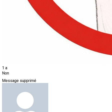
1 a
Non
Message supprimé