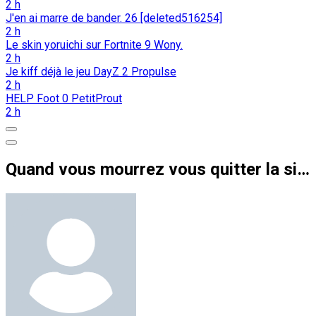
2 h
J'en ai marre de bander.
26
[deleted516254]
2 h
Le skin yoruichi sur Fortnite
9
Wony.
2 h
Je kiff déjà le jeu DayZ
2
Propulse
2 h
HELP Foot
0
PetitProut
2 h
Quand vous mourrez vous quitter la simulation informatique