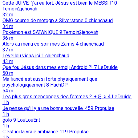
Cette JUIVE: "j'ai eu tort, Jésus est bien le MESSI !"
0
Temoin2jehovah
32 m
OMG course de motogp a Silverstone
0
chienchaud
34 m
Pokémon est SATANIQUE
9
Temoin2jehovah
36 m
Alors au menu ce soir mes Zamis
4
chienchaud
37 m
Levellou viens ici
1
chienchaud
43 m
Que fou Jésus dans mes emoji Android ?!
7
LeDruide
50 m
Ma fiancé est aussi forte physiquement que
psychologiquement
8
HachDP
54 m
Les plus gros mensonges des femmes ? 👧🏻♀️
4
LeDruide
1 h
Je pense qu'il y a une bonne nouvelle.
459
Propulse
1 h
golo
9
LouLouEnt
1 h
C'est ici la vraie ambiance
119
Propulse
1 h