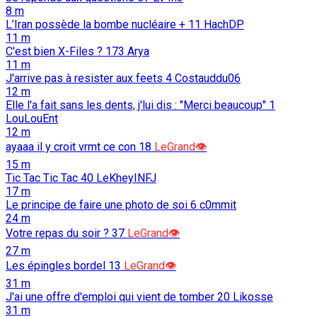
8 m
L’Iran possède la bombe nucléaire +
11
HachDP
11 m
C'est bien X-Files ?
173
Arya
11 m
J'arrive pas à resister aux feets
4
Costauddu06
12 m
Elle l'a fait sans les dents, j'lui dis : "Merci beaucoup"
1
LouLouEnt
12 m
ayaaa il y croit vrmt ce con
18
LeGrand👁️
15 m
Tic Tac Tic Tac
40
LeKheyINFJ
17 m
Le principe de faire une photo de soi
6
c0mmit
24 m
Votre repas du soir ?
37
LeGrand👁️
27 m
Les épingles bordel
13
LeGrand👁️
31 m
J'ai une offre d'emploi qui vient de tomber
20
Likosse
31 m