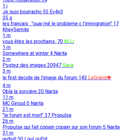
1 j
Je suis bourracho
55
Ev4n3
35 s
les français : "ouai mé le probleme c l’immigration"
17
KheySemite
1 m
vous êtes les prochains.
70
MJJ
1 m
Somewhere at winter
4
Narita
2 m
Postez des images
20947
Saria
3 m
le first decide de l'image du forum
143
LeGrand👁️
4 m
Obla la sorcière
20
Narita
11 m
MC Giroud
0
Narita
21 m
"le forum est mort"
37
Propulse
26 m
Propulse qui fait copain copain sur son forum
5
Narita
31 m
redpill
50
LouLouEnt