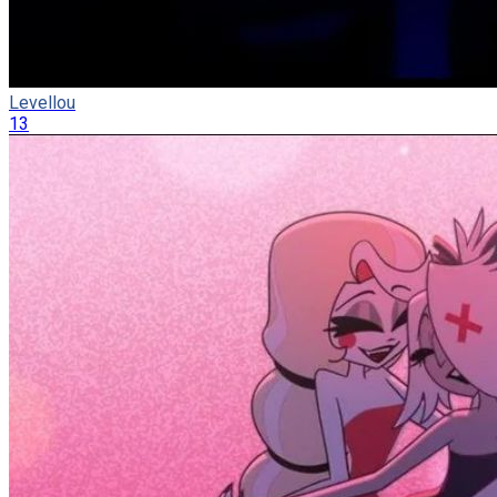
Levellou
13