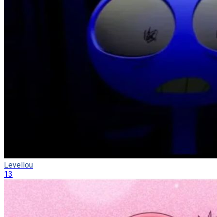
Levellou
13