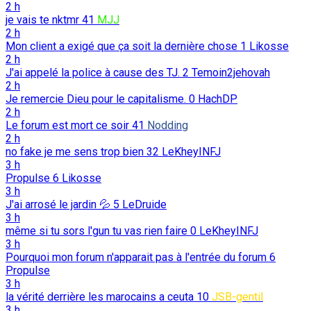
2 h
je vais te nktmr
41
MJJ
2 h
Mon client a exigé que ça soit la dernière chose
1
Likosse
2 h
J'ai appelé la police à cause des TJ.
2
Temoin2jehovah
2 h
Je remercie Dieu pour le capitalisme.
0
HachDP
2 h
Le forum est mort ce soir
41
Nodding
2 h
no fake je me sens trop bien
32
LeKheyINFJ
3 h
Propulse
6
Likosse
3 h
J'ai arrosé le jardin 💦
5
LeDruide
3 h
même si tu sors l'gun tu vas rien faire
0
LeKheyINFJ
3 h
Pourquoi mon forum n'apparait pas à l'entrée du forum
6
Propulse
3 h
la vérité derrière les marocains a ceuta
10
JSB-gentil
3 h