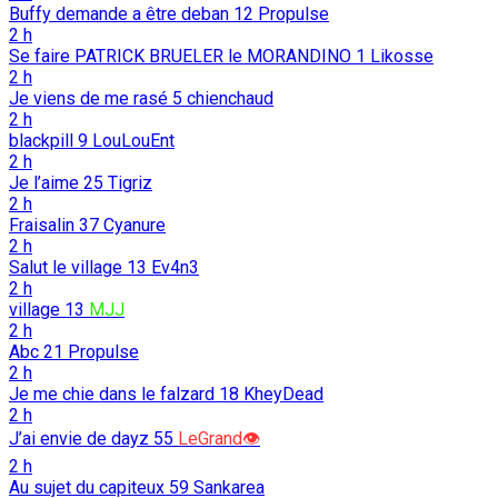
Buffy demande a être deban
12
Propulse
2 h
Se faire PATRICK BRUELER le MORANDINO
1
Likosse
2 h
Je viens de me rasé
5
chienchaud
2 h
blackpill
9
LouLouEnt
2 h
Je l’aime
25
Tigriz
2 h
Fraisalin
37
Cyanure
2 h
Salut le village
13
Ev4n3
2 h
village
13
MJJ
2 h
Abc
21
Propulse
2 h
Je me chie dans le falzard
18
KheyDead
2 h
J’ai envie de dayz
55
LeGrand👁️
2 h
Au sujet du capiteux
59
Sankarea