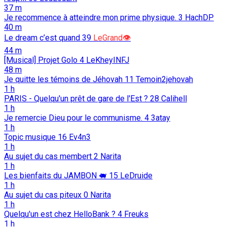
37 m
Je recommence à atteindre mon prime physique.
3
HachDP
40 m
Le dream c’est quand
39
LeGrand👁️
44 m
[Musical] Projet Golo
4
LeKheyINFJ
48 m
Je quitte les témoins de Jéhovah
11
Temoin2jehovah
1 h
PARIS - Quelqu'un prêt de gare de l'Est ?
28
Calihell
1 h
Je remercie Dieu pour le communisme.
4
3atay
1 h
Topic musique
16
Ev4n3
1 h
Au sujet du cas membert
2
Narita
1 h
Les bienfaits du JAMBON 🐖️
15
LeDruide
1 h
Au sujet du cas piteux
0
Narita
1 h
Quelqu'un est chez HelloBank ?
4
Freuks
1 h