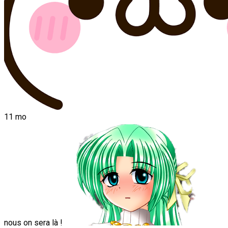
11 mo
nous on sera là !