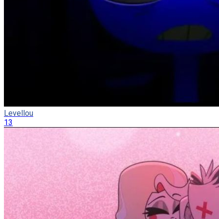
Levellou
13