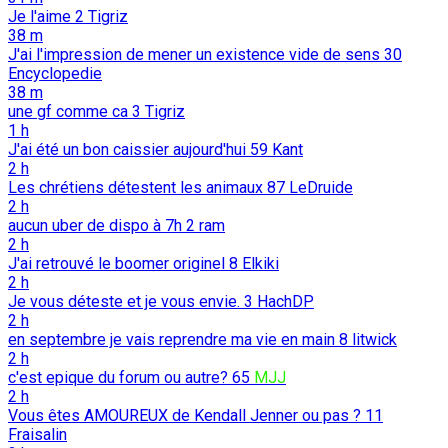
Je l'aime
2
Tigriz
38 m
J'ai l'impression de mener un existence vide de sens
30
Encyclopedie
38 m
une gf comme ca
3
Tigriz
1 h
J'ai été un bon caissier aujourd'hui
59
Kant
2 h
Les chrétiens détestent les animaux
87
LeDruide
2 h
aucun uber de dispo à 7h
2
ram
2 h
J'ai retrouvé le boomer originel
8
Elkiki
2 h
Je vous déteste et je vous envie.
3
HachDP
2 h
en septembre je vais reprendre ma vie en main
8
litwick
2 h
c'est epique du forum ou autre?
65
MJJ
2 h
Vous êtes AMOUREUX de Kendall Jenner ou pas ?
11
Fraisalin