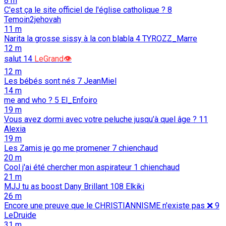
8 m
C'est ça le site officiel de l'église catholique ?
8
Temoin2jehovah
11 m
Narita la grosse sissy à la con blabla
4
TYROZZ_Marre
12 m
salut
14
LeGrand👁️
12 m
Les bébés sont nés
7
JeanMiel
14 m
me and who ?
5
El_Enfoiro
19 m
Vous avez dormi avec votre peluche jusqu’à quel âge ?
11
Alexia
19 m
Les Zamis je go me promener
7
chienchaud
20 m
Cool j'ai été chercher mon aspirateur
1
chienchaud
21 m
MJJ tu as boost Dany Brillant
108
Elkiki
26 m
Encore une preuve que le CHRISTIANNISME n'existe pas ❌️
9
LeDruide
31 m