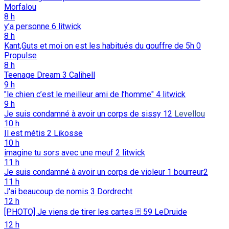
Morfalou
8 h
y’a personne
6
litwick
8 h
Kant,Guts et moi on est les habitués du gouffre de 5h
0
Propulse
8 h
Teenage Dream
3
Calihell
9 h
"le chien c’est le meilleur ami de l’homme"
4
litwick
9 h
Je suis condamné à avoir un corps de sissy
12
Levellou
10 h
Il est métis
2
Likosse
10 h
imagine tu sors avec une meuf
2
litwick
11 h
Je suis condamné à avoir un corps de violeur
1
bourreur2
11 h
J'ai beaucoup de nomis
3
Dordrecht
12 h
[PHOTO] Je viens de tirer les cartes 🃏
59
LeDruide
12 h