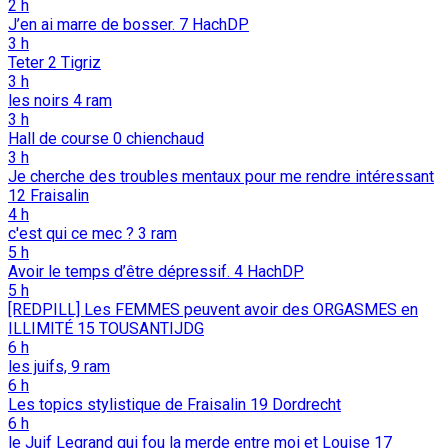
2 h
J’en ai marre de bosser.
7
HachDP
3 h
Teter
2
Tigriz
3 h
les noirs
4
ram
3 h
Hall de course
0
chienchaud
3 h
Je cherche des troubles mentaux pour me rendre intéressant
12
Fraisalin
4 h
c'est qui ce mec ?
3
ram
5 h
Avoir le temps d’être dépressif.
4
HachDP
5 h
[REDPILL] Les FEMMES peuvent avoir des ORGASMES en
ILLIMITÉ
15
TOUSANTIJDG
6 h
les juifs,
9
ram
6 h
Les topics stylistique de Fraisalin
19
Dordrecht
6 h
le Juif Legrand qui fou la merde entre moi et Louise
17