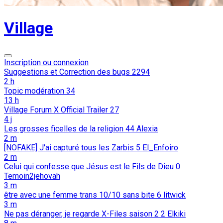
Village
Inscription ou connexion
Suggestions et Correction des bugs
2294
2 h
Topic modération
34
13 h
Village Forum X Official Trailer
27
4 j
Les grosses ficelles de la religion
44
Alexia
2 m
[NOFAKE] J'ai capturé tous les Zarbis
5
El_Enfoiro
2 m
Celui qui confesse que Jésus est le Fils de Dieu
0
Temoin2jehovah
3 m
être avec une femme trans 10/10 sans bite
6
litwick
3 m
Ne pas déranger, je regarde X-Files saison 2
2
Elkiki