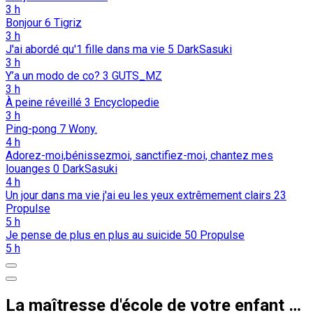
3 h
Bonjour
6
Tigriz
3 h
J'ai abordé qu'1 fille dans ma vie
5
DarkSasuki
3 h
Y’a un modo de co?
3
GUTS_MZ
3 h
À peine réveillé
3
Encyclopedie
3 h
Ping-pong
7
Wony.
4 h
Adorez-moi,bénissezmoi, sanctifiez-moi, chantez mes
louanges
0
DarkSasuki
4 h
Un jour dans ma vie j'ai eu les yeux extrêmement clairs
23
Propulse
5 h
Je pense de plus en plus au suicide
50
Propulse
5 h
La maîtresse d'école de votre enfant est transgenre