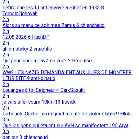
2 h
Lettre que les TJ ont envoyé à Hitler en 1933
8
Temoin2jehovah
2 h
Alors au menu ce soir mes Zamis
6
chienchaud
2 h
12.08.2026
6
HachDP
2 h
uh oh stinky
2
vraiefille
2 h
Qui pour jouer à DayZ en voc?
2
Propulse
2 h
WW2 LES NAZIS DEMANDAIENT AUX JUIFS DE MONTRER
LEUR BITE
9
anti-binatio
2 h
Louanges à toi Seigneur
4
DarkSasuki
2 h
je vais aller courir 10km
13
litwick
2 h
La boucle Onche , un migrant a tenté de violer blabla
9
Elkiki
3 h
Que les gens qui étaient sur AVN se manifestent
190
Arya
3 h
bonjour
3
chienchaud