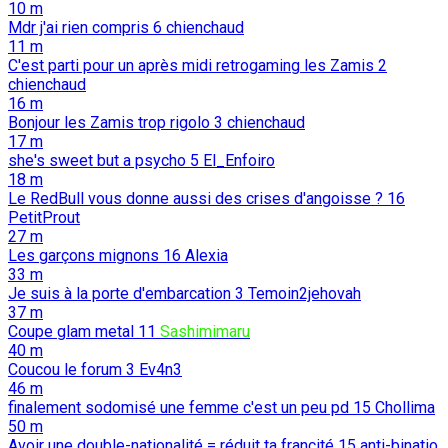
10 m
Mdr j'ai rien compris
6
chienchaud
11 m
C'est parti pour un après midi retrogaming les Zamis
2
chienchaud
16 m
Bonjour les Zamis trop rigolo
3
chienchaud
17 m
she's sweet but a psycho
5
El_Enfoiro
18 m
Le RedBull vous donne aussi des crises d'angoisse ?
16
PetitProut
27 m
Les garçons mignons
16
Alexia
33 m
Je suis à la porte d'embarcation
3
Temoin2jehovah
37 m
Coupe glam metal
11
Sashimimaru
40 m
Coucou le forum
3
Ev4n3
46 m
finalement sodomisé une femme c'est un peu pd
15
Chollima
50 m
Avoir une double-nationalité = réduit ta francité
15
anti-binatio