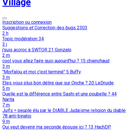
Village
Inscription ou connexion
Suggestions et Correction des bugs
2303
2 h
Topic modération
34
3 j
j'suis accroc à SWTOR
21
Gonzalo
2 m
cool vous allez faire quoi aujourd'hui ?
15
chienchaud
3 m
"Morfalou et moi c'est terminé"
5
Buffy
3 m
Etes vous plus bon délire que sur Onche ?
20
LeDruide
5 m
Quelle est la différence entre Sashi et une poubelle ?
44
Narita
7 m
Juifs = peuple élu par le DIABLE Judaïsme religion du diable
78
anti-binatio
9 m
Qui veut devenir ma seconde épouse ici ?
13
HachDP