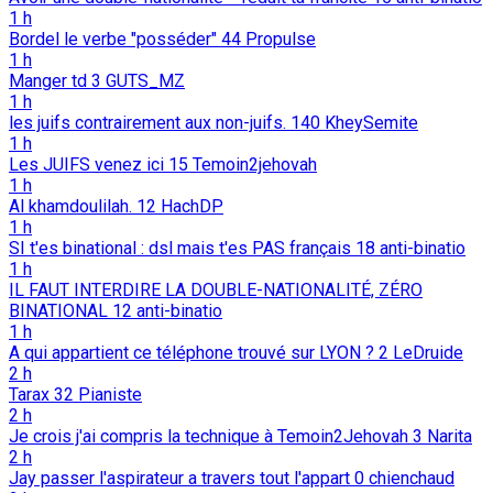
1 h
Bordel le verbe "posséder"
44
Propulse
1 h
Manger td
3
GUTS_MZ
1 h
les juifs contrairement aux non-juifs.
140
KheySemite
1 h
Les JUIFS venez ici
15
Temoin2jehovah
1 h
Al khamdoulilah.
12
HachDP
1 h
SI t'es binational : dsl mais t'es PAS français
18
anti-binatio
1 h
IL FAUT INTERDIRE LA DOUBLE-NATIONALITÉ, ZÉRO
BINATIONAL
12
anti-binatio
1 h
A qui appartient ce téléphone trouvé sur LYON ?
2
LeDruide
2 h
Tarax
32
Pianiste
2 h
Je crois j'ai compris la technique à Temoin2Jehovah
3
Narita
2 h
Jay passer l'aspirateur a travers tout l'appart
0
chienchaud