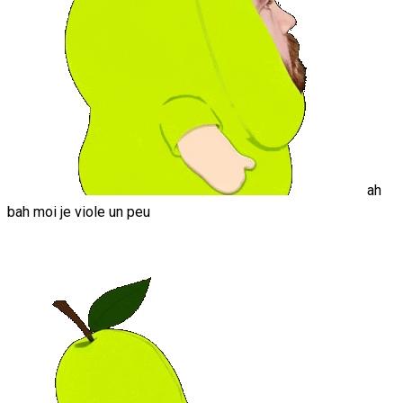
ah
bah moi je viole un peu