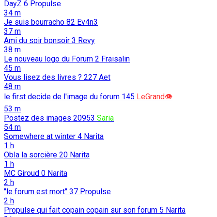
DayZ
6
Propulse
34 m
Je suis bourracho
82
Ev4n3
37 m
Ami du soir bonsoir
3
Revy
38 m
Le nouveau logo du Forum
2
Fraisalin
45 m
Vous lisez des livres ?
227
Aet
48 m
le first decide de l'image du forum
145
LeGrand👁️
53 m
Postez des images
20953
Saria
54 m
Somewhere at winter
4
Narita
1 h
Obla la sorcière
20
Narita
1 h
MC Giroud
0
Narita
2 h
"le forum est mort"
37
Propulse
2 h
Propulse qui fait copain copain sur son forum
5
Narita