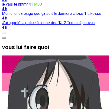
je vais te nktmr
41
MJJ
4 h
Mon client a exigé que ça soit la dernière chose
1
Likosse
4 h
J'ai appelé la police à cause des TJ.
2
Temoin2jehovah
4 h
vous lui faire quoi