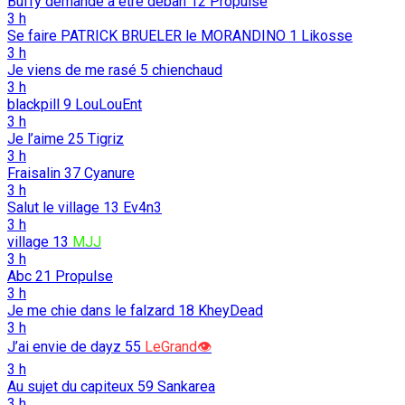
Buffy demande a être deban
12
Propulse
3 h
Se faire PATRICK BRUELER le MORANDINO
1
Likosse
3 h
Je viens de me rasé
5
chienchaud
3 h
blackpill
9
LouLouEnt
3 h
Je l’aime
25
Tigriz
3 h
Fraisalin
37
Cyanure
3 h
Salut le village
13
Ev4n3
3 h
village
13
MJJ
3 h
Abc
21
Propulse
3 h
Je me chie dans le falzard
18
KheyDead
3 h
J’ai envie de dayz
55
LeGrand👁️
3 h
Au sujet du capiteux
59
Sankarea
3 h