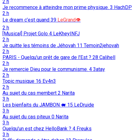
2 h
Je recommence à atteindre mon prime physique.
3
HachDP
2 h
Le dream c’est quand
39
LeGrand👁️
2 h
[Musical] Projet Golo
4
LeKheyINFJ
2 h
Je quitte les témoins de Jéhovah
11
Temoin2jehovah
2 h
PARIS - Quelqu'un prêt de gare de l'Est ?
28
Calihell
2 h
Je remercie Dieu pour le communisme.
4
3atay
2 h
Topic musique
16
Ev4n3
2 h
Au sujet du cas membert
2
Narita
3 h
Les bienfaits du JAMBON 🐖️
15
LeDruide
3 h
Au sujet du cas piteux
0
Narita
3 h
Quelqu'un est chez HelloBank ?
4
Freuks
3 h