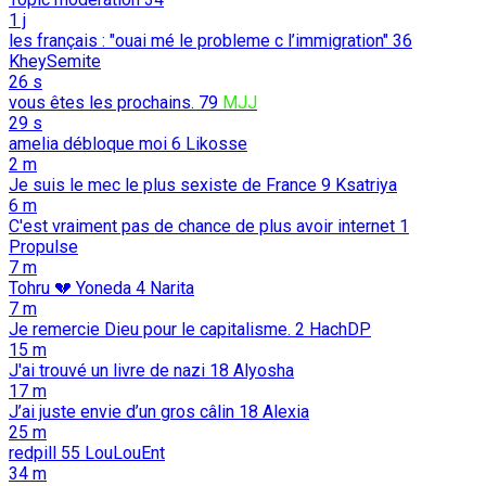
1 j
les français : "ouai mé le probleme c l’immigration"
36
KheySemite
26 s
vous êtes les prochains.
79
MJJ
29 s
amelia débloque moi
6
Likosse
2 m
Je suis le mec le plus sexiste de France
9
Ksatriya
6 m
C'est vraiment pas de chance de plus avoir internet
1
Propulse
7 m
Tohru 💔 Yoneda
4
Narita
7 m
Je remercie Dieu pour le capitalisme.
2
HachDP
15 m
J'ai trouvé un livre de nazi
18
Alyosha
17 m
J’ai juste envie d’un gros câlin
18
Alexia
25 m
redpill
55
LouLouEnt
34 m