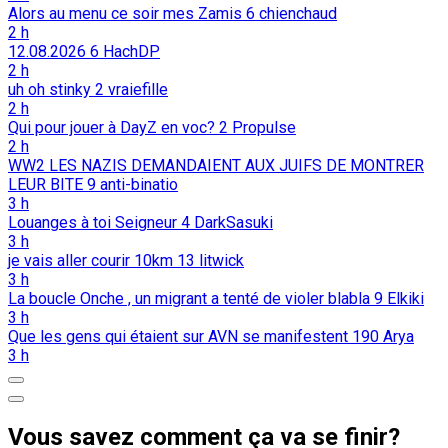
Alors au menu ce soir mes Zamis
6
chienchaud
2 h
12.08.2026
6
HachDP
2 h
uh oh stinky
2
vraiefille
2 h
Qui pour jouer à DayZ en voc?
2
Propulse
2 h
WW2 LES NAZIS DEMANDAIENT AUX JUIFS DE MONTRER
LEUR BITE
9
anti-binatio
3 h
Louanges à toi Seigneur
4
DarkSasuki
3 h
je vais aller courir 10km
13
litwick
3 h
La boucle Onche , un migrant a tenté de violer blabla
9
Elkiki
3 h
Que les gens qui étaient sur AVN se manifestent
190
Arya
3 h
Vous savez comment ça va se finir?