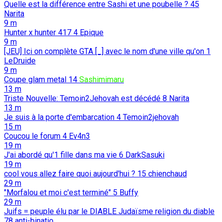
Quelle est la différence entre Sashi et une poubelle ?
45
Narita
9 m
Hunter x hunter 417
4
Epique
9 m
[JEU] Ici on complète GTA [_] avec le nom d'une ville qu'on
1
LeDruide
9 m
Coupe glam metal
14
Sashimimaru
13 m
Triste Nouvelle: Temoin2Jehovah est décédé
8
Narita
13 m
Je suis à la porte d'embarcation
4
Temoin2jehovah
15 m
Coucou le forum
4
Ev4n3
19 m
J'ai abordé qu'1 fille dans ma vie
6
DarkSasuki
19 m
cool vous allez faire quoi aujourd'hui ?
15
chienchaud
29 m
"Morfalou et moi c'est terminé"
5
Buffy
29 m
Juifs = peuple élu par le DIABLE Judaïsme religion du diable
78
anti-binatio