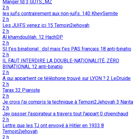
Manger td
3
GUTS_MZ
2 h
les juifs contrairement aux non-juifs.
140
KheySemite
2 h
Les JUIFS venez ici
15
Temoin2jehovah
2 h
Al khamdoulilah.
12
HachDP
2 h
SI t'es binational : dsl mais t'es PAS français
18
anti-binatio
2 h
IL FAUT INTERDIRE LA DOUBLE-NATIONALITÉ, ZÉRO
BINATIONAL
12
anti-binatio
2 h
A qui appartient ce téléphone trouvé sur LYON ?
2
LeDruide
2 h
Tarax
32
Pianiste
2 h
Je crois j'ai compris la technique à Temoin2Jehovah
3
Narita
2 h
Jay passer l'aspirateur a travers tout l'appart
0
chienchaud
2 h
Lettre que les TJ ont envoyé à Hitler en 1933
8
Temoin2jehovah
2 h