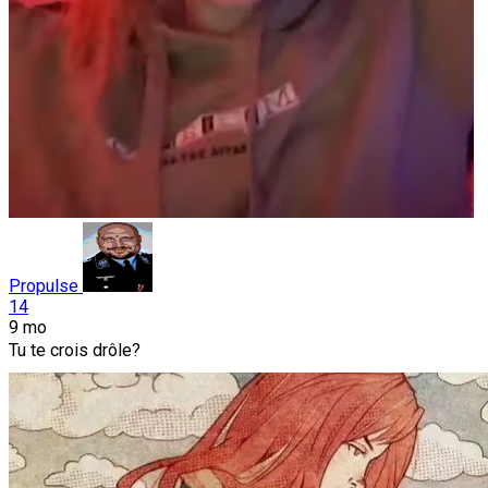
Propulse
14
9 mo
Tu te crois drôle?