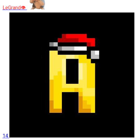
LeGrand👁️
14