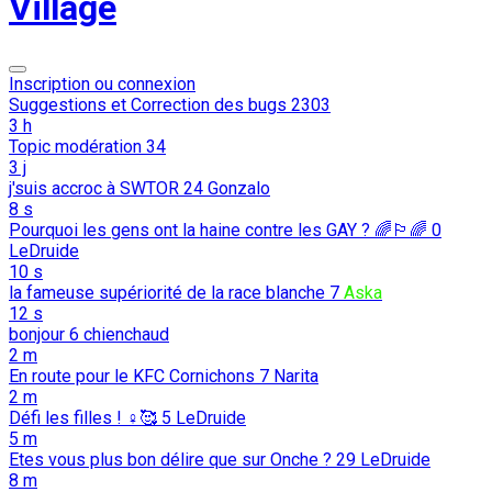
Village
Inscription ou connexion
Suggestions et Correction des bugs
2303
3 h
Topic modération
34
3 j
j'suis accroc à SWTOR
24
Gonzalo
8 s
Pourquoi les gens ont la haine contre les GAY ? 🌈🏳️‍🌈
0
LeDruide
10 s
la fameuse supériorité de la race blanche
7
Aska
12 s
bonjour
6
chienchaud
2 m
En route pour le KFC Cornichons
7
Narita
2 m
Défi les filles ! ♀️🥰
5
LeDruide
5 m
Etes vous plus bon délire que sur Onche ?
29
LeDruide
8 m