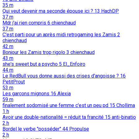
35 m
Qui veut devenir ma seconde épouse ici ?
13
HachDP
37 m
Mdr j'ai rien compris
6
chienchaud
37 m
C'est parti pour un après midi retrogaming les Zamis
2
chienchaud
42 m
Bonjour les Zamis trop rigolo
3
chienchaud
43 m
she's sweet but a psycho
5
El_Enfoiro
44 m
Le RedBull vous donne aussi des crises d'angoisse ?
16
PetitProut
53 m
Les garçons mignons
16
Alexia
59 m
finalement sodomisé une femme c'est un peu pd
15
Chollima
1 h
Avoir une double-nationalité = réduit ta francité
15
anti-binatio
2 h
Bordel le verbe "posséder"
44
Propulse
2 h