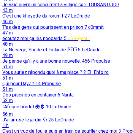
Je vais ouvrir un concurrent à village.cx
2
TOUSANTIJDG
43 m
C'est une kheyette du forum !
27
LeDruide
46 m
T'as des gens qui pourissent en prison
7
c0mmit
47 m
écoutez moi ça les noobards
5
JSB-gentil
48 m
La Norvège, Suède et Finlande 🇪🇺️
5
LeDruide
49 m
Je pense qu'il y a une bonne nouvelle.
456
Propulse
51 m
Vous auriez répondu quoi à ma place ?
2
El_Enfoiro
51 m
Qui pour DayZ?
14
Propulse
51 m
Des piscines en container
6
Narita
52 m
l'Afrique bordel 🌍🦍
10
LeDruide
56 m
J'ai arrosé le jardin 💦
25
LeDruide
1 h
C'est un truc de fou je suis en train de souffler chez moi
3
Prop