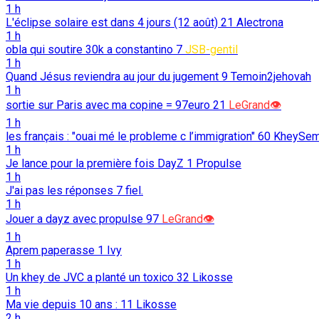
1 h
L'éclipse solaire est dans 4 jours (12 août)
21
Alectrona
1 h
obla qui soutire 30k a constantino
7
JSB-gentil
1 h
Quand Jésus reviendra au jour du jugement
9
Temoin2jehovah
1 h
sortie sur Paris avec ma copine = 97euro
21
LeGrand👁️
1 h
les français : "ouai mé le probleme c l’immigration"
60
KheySem
1 h
Je lance pour la première fois DayZ
1
Propulse
1 h
J'ai pas les réponses
7
fiel.
1 h
Jouer a dayz avec propulse
97
LeGrand👁️
1 h
Aprem paperasse
1
Ivy
1 h
Un khey de JVC a planté un toxico
32
Likosse
1 h
Ma vie depuis 10 ans :
11
Likosse
2 h