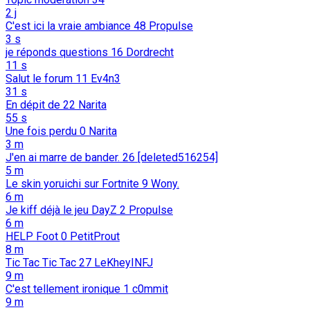
2 j
C'est ici la vraie ambiance
48
Propulse
3 s
je réponds questions
16
Dordrecht
11 s
Salut le forum
11
Ev4n3
31 s
En dépit de
22
Narita
55 s
Une fois perdu
0
Narita
3 m
J'en ai marre de bander.
26
[deleted516254]
5 m
Le skin yoruichi sur Fortnite
9
Wony.
6 m
Je kiff déjà le jeu DayZ
2
Propulse
6 m
HELP Foot
0
PetitProut
8 m
Tic Tac Tic Tac
27
LeKheyINFJ
9 m
C'est tellement ironique
1
c0mmit
9 m