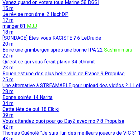
Venez quand on votera tous Marine
58
DGSI
15 m
Je révise mon âme.
2
HachDP
17 m
manger
81
MJJ
18 m
[SONDAGE] Êtes-vous RACISTE ?
6
LeDruide
20 m
Boire une grimbergen après une bonne IPA
22
Sashimimaru
22 m
Qu'est ce qui vous ferait plaisir
34
c0mmit
23 m
Rouen est une des plus belle ville de France
9
Propulse
25 m
Une alternative à STREAMABLE pour upload des vidéos ?
1
Le
28 m
Bonne soirée
14
Narita
34 m
Cette tête de ouf
18
Elkiki
39 m
Vous attendez quoi pour go DayZ avec moi?
8
Propulse
42 m
Thomas Guénolé "Je suis l'un des meilleurs joueurs de VIC 3"
43 m