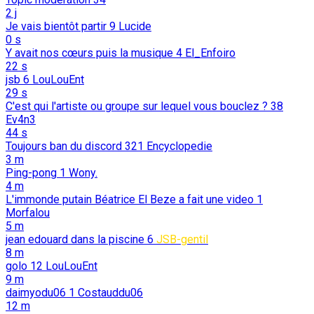
2 j
Je vais bientôt partir
9
Lucide
0 s
Y avait nos cœurs puis la musique
4
El_Enfoiro
22 s
jsb
6
LouLouEnt
29 s
C'est qui l'artiste ou groupe sur lequel vous bouclez ?
38
Ev4n3
44 s
Toujours ban du discord
321
Encyclopedie
3 m
Ping-pong
1
Wony.
4 m
L'immonde putain Béatrice El Beze a fait une video
1
Morfalou
5 m
jean edouard dans la piscine
6
JSB-gentil
8 m
golo
12
LouLouEnt
9 m
daimyodu06
1
Costauddu06
12 m