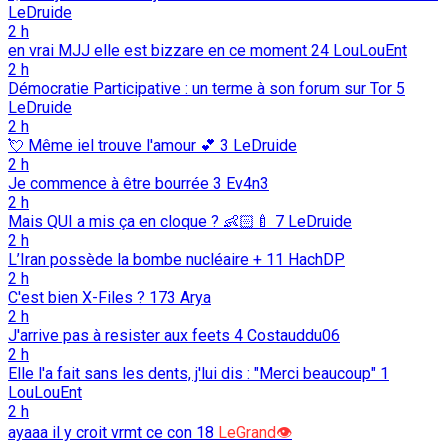
LeDruide
2 h
en vrai MJJ elle est bizzare en ce moment
24
LouLouEnt
2 h
Démocratie Participative : un terme à son forum sur Tor
5
LeDruide
2 h
💘️ Même iel trouve l'amour 💕️
3
LeDruide
2 h
Je commence à être bourrée
3
Ev4n3
2 h
Mais QUI a mis ça en cloque ? 👶🏻🍼
7
LeDruide
2 h
L’Iran possède la bombe nucléaire +
11
HachDP
2 h
C'est bien X-Files ?
173
Arya
2 h
J'arrive pas à resister aux feets
4
Costauddu06
2 h
Elle l'a fait sans les dents, j'lui dis : "Merci beaucoup"
1
LouLouEnt
2 h
ayaaa il y croit vrmt ce con
18
LeGrand👁️