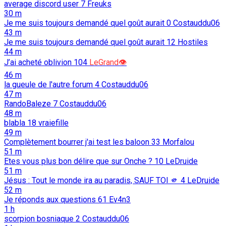
average discord user
7
Freuks
30 m
Je me suis toujours demandé quel goût aurait
0
Costauddu06
43 m
Je me suis toujours demandé quel goût aurait
12
Hostiles
44 m
J’ai acheté oblivion
104
LeGrand👁️
46 m
la gueule de l'autre forum
4
Costauddu06
47 m
RandoBaleze
7
Costauddu06
48 m
blabla
18
vraiefille
49 m
Complètement bourrer j'ai test les baloon
33
Morfalou
51 m
Etes vous plus bon délire que sur Onche ?
10
LeDruide
51 m
Jésus : Tout le monde ira au paradis, SAUF TOI 🫵️
4
LeDruide
52 m
Je réponds aux questions
61
Ev4n3
1 h
scorpion bosniaque
2
Costauddu06