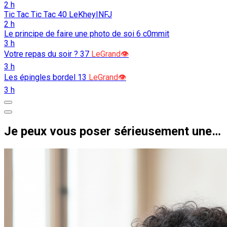
2 h
Tic Tac Tic Tac
40
LeKheyINFJ
2 h
Le principe de faire une photo de soi
6
c0mmit
3 h
Votre repas du soir ?
37
LeGrand👁️
3 h
Les épingles bordel
13
LeGrand👁️
3 h
Je peux vous poser sérieusement une question