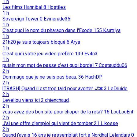
1 h
Les films Hannibal
8
Hostiles
1 h
Sovereign Tower
0
Evinerude35
1 h
C'est quoi le nom du pharaon dans l'Exode
155
Ksatriya
1 h
21h20 je suis toujours bloqué
6
Arya
1 h
C'est quoi votre jeu vidéo préféré
139
Ev4n3
1 h
putain mon mot de passe c'est quoi bordel
7
Costauddu06
2 h
Dommage que je ne suis pas beau.
36
HachDP
2 h
[TRASH] Quand il est trop tard pour avorter 👶️❌️
3
LeDruide
2 h
Levellou viens ici
2
chienchaud
2 h
vous avez des bon site pour choper de la reta?
16
LouLouEnt
2 h
J'ai une offre d'emploi qui vient de tomber
21
Likosse
2 h
Quand j'avais 16 ans je ressemblait fort à Nordhal Lelandais
0