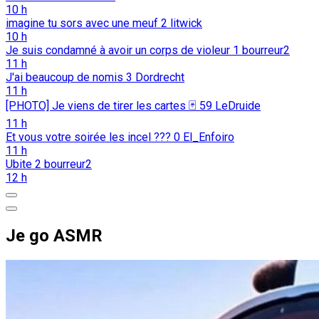
10 h
imagine tu sors avec une meuf
2
litwick
10 h
Je suis condamné à avoir un corps de violeur
1
bourreur2
11 h
J'ai beaucoup de nomis
3
Dordrecht
11 h
[PHOTO] Je viens de tirer les cartes 🃏
59
LeDruide
11 h
Et vous votre soirée les incel ???
0
El_Enfoiro
11 h
Ubite
2
bourreur2
12 h
Je go ASMR