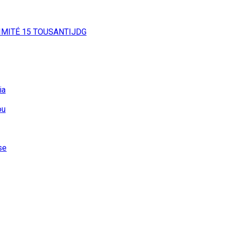
IMITÉ
15
TOUSANTIJDG
ia
ou
se