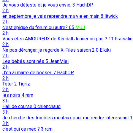
Je vous déteste et je vous envie.
3
HachDP
2 h
en septembre je vais reprendre ma vie en main
8
litwick
2 h
c'est epique du forum ou autre?
65
MJJ
2 h
Vous êtes AMOUREUX de Kendall Jenner ou pas ?
11
Fraisalin
2 h
Ne pas déranger, je regarde X-Files saison 2
0
Elkiki
2 h
Les bébés sont nés
5
JeanMiel
2 h
J’en ai marre de bosser.
7
HachDP
2 h
Teter
2
Tigriz
2 h
les noirs
4
ram
3 h
Hall de course
0
chienchaud
3 h
Je cherche des troubles mentaux pour me rendre intéressant
3 h
c'est qui ce mec ?
3
ram