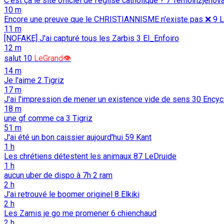
C'est ça le site officiel de l'église catholique ?
7
Temoin2jehov
10 m
Encore une preuve que le CHRISTIANNISME n'existe pas ❌️
9
L
11 m
[NOFAKE] J'ai capturé tous les Zarbis
3
El_Enfoiro
12 m
salut
10
LeGrand👁️
14 m
Je l'aime
2
Tigriz
17 m
J'ai l'impression de mener un existence vide de sens
30
Encyc
18 m
une gf comme ca
3
Tigriz
51 m
J'ai été un bon caissier aujourd'hui
59
Kant
1 h
Les chrétiens détestent les animaux
87
LeDruide
1 h
aucun uber de dispo à 7h
2
ram
2 h
J'ai retrouvé le boomer originel
8
Elkiki
2 h
Les Zamis je go me promener
6
chienchaud
2 h