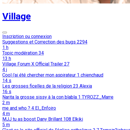
Village
Inscription ou connexion
Suggestions et Correction des bugs
2294
1 h
Topic modération
34
13 h
Village Forum X Official Trailer
27
4 j
Cool j'ai été chercher mon aspirateur
1
chienchaud
14 s
Les grosses ficelles de la religion
23
Alexia
16 s
Narita la grosse sissy à la con blabla
1
TYROZZ_Marre
2 m
me and who ?
4
El_Enfoiro
4 m
MJJ tu as boost Dany Brillant
108
Elkiki
5 m