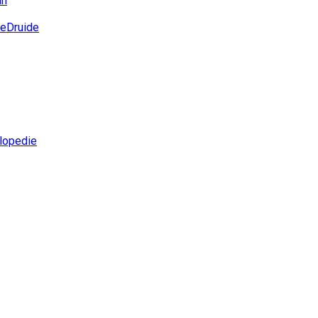
ah
eDruide
lopedie