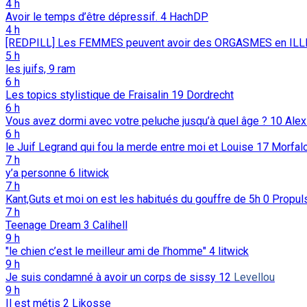
4 h
Avoir le temps d’être dépressif.
4
HachDP
4 h
[REDPILL] Les FEMMES peuvent avoir des ORGASMES en ILL
5 h
les juifs,
9
ram
6 h
Les topics stylistique de Fraisalin
19
Dordrecht
6 h
Vous avez dormi avec votre peluche jusqu’à quel âge ?
10
Alex
6 h
le Juif Legrand qui fou la merde entre moi et Louise
17
Morfal
7 h
y’a personne
6
litwick
7 h
Kant,Guts et moi on est les habitués du gouffre de 5h
0
Propul
7 h
Teenage Dream
3
Calihell
9 h
"le chien c’est le meilleur ami de l’homme"
4
litwick
9 h
Je suis condamné à avoir un corps de sissy
12
Levellou
9 h
Il est métis
2
Likosse