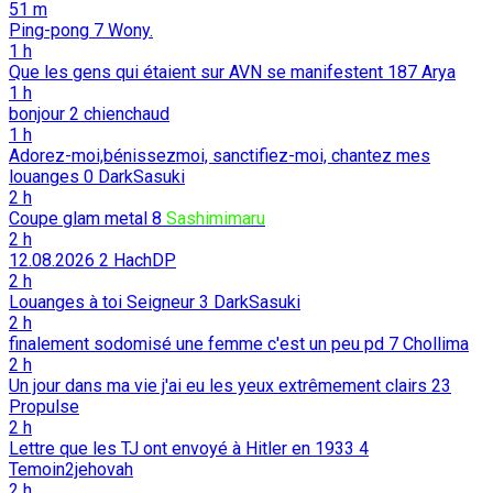
51 m
Ping-pong
7
Wony.
1 h
Que les gens qui étaient sur AVN se manifestent
187
Arya
1 h
bonjour
2
chienchaud
1 h
Adorez-moi,bénissezmoi, sanctifiez-moi, chantez mes
louanges
0
DarkSasuki
2 h
Coupe glam metal
8
Sashimimaru
2 h
12.08.2026
2
HachDP
2 h
Louanges à toi Seigneur
3
DarkSasuki
2 h
finalement sodomisé une femme c'est un peu pd
7
Chollima
2 h
Un jour dans ma vie j'ai eu les yeux extrêmement clairs
23
Propulse
2 h
Lettre que les TJ ont envoyé à Hitler en 1933
4
Temoin2jehovah
2 h