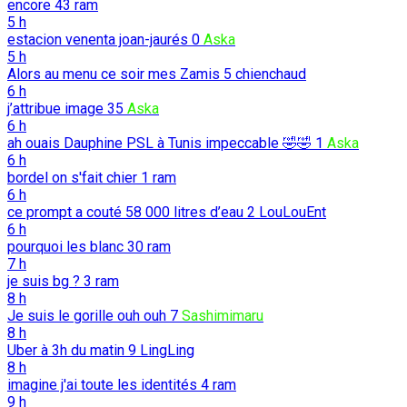
encore
43
ram
5 h
estacion venenta joan-jaurés
0
Aska
5 h
Alors au menu ce soir mes Zamis
5
chienchaud
6 h
j’attribue image
35
Aska
6 h
ah ouais Dauphine PSL à Tunis impeccable 🤣🤣
1
Aska
6 h
bordel on s'fait chier
1
ram
6 h
ce prompt a couté 58 000 litres d’eau
2
LouLouEnt
6 h
pourquoi les blanc
30
ram
7 h
je suis bg ?
3
ram
8 h
Je suis le gorille ouh ouh
7
Sashimimaru
8 h
Uber à 3h du matin
9
LingLing
8 h
imagine j'ai toute les identités
4
ram
9 h