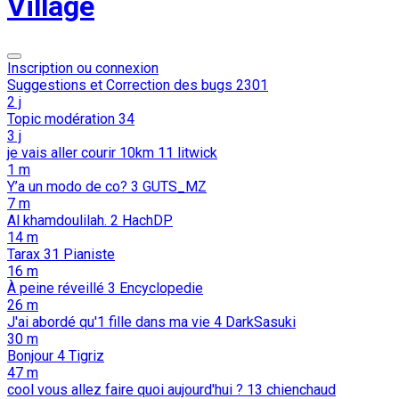
Village
Inscription ou connexion
Suggestions et Correction des bugs
2301
2 j
Topic modération
34
3 j
je vais aller courir 10km
11
litwick
1 m
Y’a un modo de co?
3
GUTS_MZ
7 m
Al khamdoulilah.
2
HachDP
14 m
Tarax
31
Pianiste
16 m
À peine réveillé
3
Encyclopedie
26 m
J'ai abordé qu'1 fille dans ma vie
4
DarkSasuki
30 m
Bonjour
4
Tigriz
47 m
cool vous allez faire quoi aujourd'hui ?
13
chienchaud