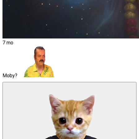
7 mo
Moby?