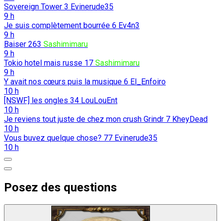
Sovereign Tower
3
Evinerude35
9 h
Je suis complètement bourrée
6
Ev4n3
9 h
Baiser
263
Sashimimaru
9 h
Tokio hotel mais russe
17
Sashimimaru
9 h
Y avait nos cœurs puis la musique
6
El_Enfoiro
10 h
[NSWF] les ongles
34
LouLouEnt
10 h
Je reviens tout juste de chez mon crush Grindr
7
KheyDead
10 h
Vous buvez quelque chose?
77
Evinerude35
10 h
Posez des questions