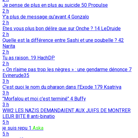
Je pense de plus en plus au suicide
50
Propulse
2 h
Y'a plus de message qu'avant
4
Gonzalo
2 h
Etes vous plus bon délire que sur Onche ?
14
LeDruide
2 h
Quelle est la différence entre Sashi et une poubelle ?
42
Narita
2 h
Tu as raison.
19
HachDP
2 h
« On n’aime pas trop les nègres » : une gendarme dénonce
7
Evinerude35
3 h
C'est quoi le nom du pharaon dans l'Exode
179
Ksatriya
3 h
"Morfalou et moi c'est terminé"
4
Buffy
3 h
WW2 LES NAZIS DEMANDAIENT AUX JUIFS DE MONTRER
LEUR BITE
8
anti-binatio
5 h
je suis repu
1
Aska
5 h