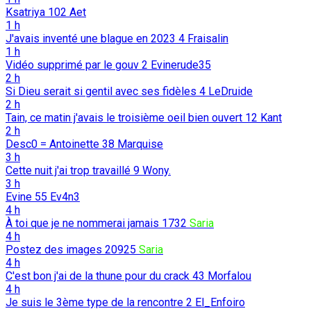
Ksatriya
102
Aet
1 h
J'avais inventé une blague en 2023
4
Fraisalin
1 h
Vidéo supprimé par le gouv
2
Evinerude35
2 h
Si Dieu serait si gentil avec ses fidèles
4
LeDruide
2 h
Tain, ce matin j'avais le troisième oeil bien ouvert
12
Kant
2 h
Desc0 = Antoinette
38
Marquise
3 h
Cette nuit j'ai trop travaillé
9
Wony.
3 h
Evine
55
Ev4n3
4 h
À toi que je ne nommerai jamais
1732
Saria
4 h
Postez des images
20925
Saria
4 h
C'est bon j'ai de la thune pour du crack
43
Morfalou
4 h
Je suis le 3ème type de la rencontre
2
El_Enfoiro