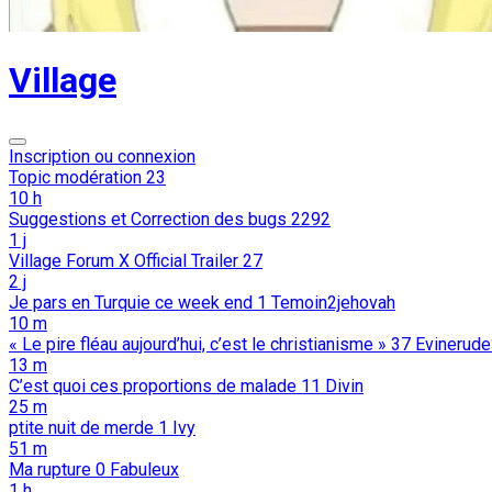
Village
Inscription ou connexion
Topic modération
23
10 h
Suggestions et Correction des bugs
2292
1 j
Village Forum X Official Trailer
27
2 j
Je pars en Turquie ce week end
1
Temoin2jehovah
10 m
« Le pire fléau aujourd’hui, c’est le christianisme »
37
Evinerud
13 m
C’est quoi ces proportions de malade
11
Divin
25 m
ptite nuit de merde
1
Ivy
51 m
Ma rupture
0
Fabuleux
1 h