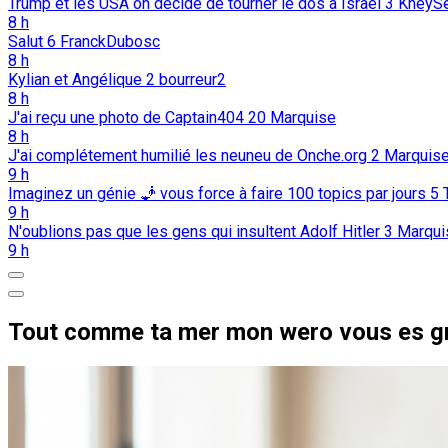
Trump et les USA on décidé de tourner le dos à Israël
3
KheyS
8 h
Salut
6
FranckDubosc
8 h
Kylian et Angélique
2
bourreur2
8 h
J'ai reçu une photo de Captain404
20
Marquise
8 h
J'ai complétement humilié les neuneu de Onche.org
2
Marquis
9 h
Imaginez un génie 🧞 vous force à faire 100 topics par jours
5
9 h
N'oublions pas que les gens qui insultent Adolf Hitler
3
Marqui
9 h
Tout comme ta mer mon wero vous es g