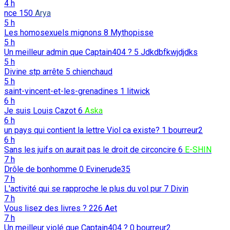
4 h
nce
150
Arya
5 h
Les homosexuels mignons
8
Mythopisse
5 h
Un meilleur admin que Captain404 ?
5
Jdkdbfkwjdjdks
5 h
Divine stp arrête
5
chienchaud
5 h
saint-vincent-et-les-grenadines
1
litwick
6 h
Je suis Louis Cazot
6
Aska
6 h
un pays qui contient la lettre Viol ca existe?
1
bourreur2
6 h
Sans les juifs on aurait pas le droit de circoncire
6
E-SHIN
7 h
Drôle de bonhomme
0
Evinerude35
7 h
L'activité qui se rapproche le plus du vol pur
7
Divin
7 h
Vous lisez des livres ?
226
Aet
7 h
Un meilleur violé que Captain404 ?
0
bourreur2