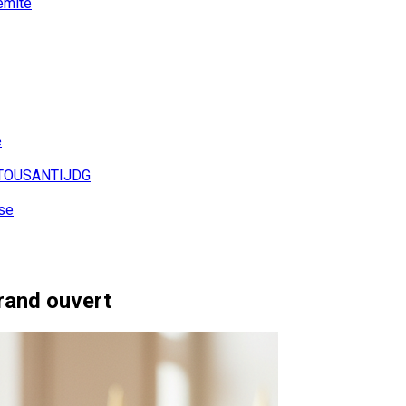
emite
e
TOUSANTIJDG
se
rand ouvert