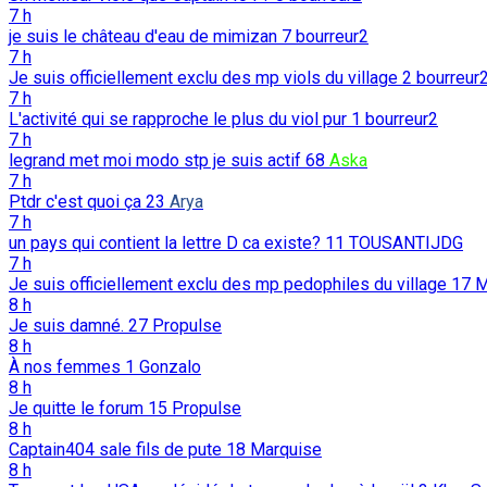
7 h
je suis le château d'eau de mimizan
7
bourreur2
7 h
Je suis officiellement exclu des mp viols du village
2
bourreur
7 h
L'activité qui se rapproche le plus du viol pur
1
bourreur2
7 h
legrand met moi modo stp je suis actif
68
Aska
7 h
Ptdr c'est quoi ça
23
Arya
7 h
un pays qui contient la lettre D ca existe?
11
TOUSANTIJDG
7 h
Je suis officiellement exclu des mp pedophiles du village
17
M
8 h
Je suis damné.
27
Propulse
8 h
À nos femmes
1
Gonzalo
8 h
Je quitte le forum
15
Propulse
8 h
Captain404 sale fils de pute
18
Marquise
8 h