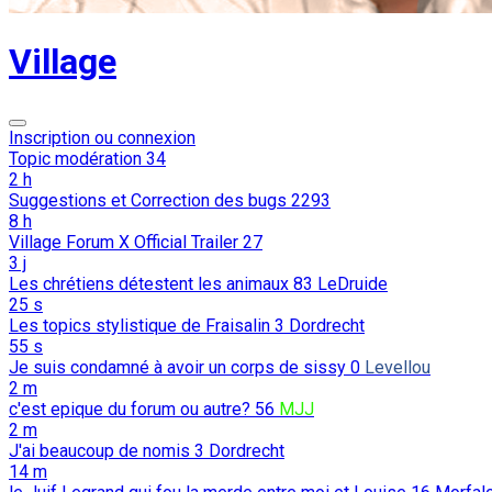
Village
Inscription ou connexion
Topic modération
34
2 h
Suggestions et Correction des bugs
2293
8 h
Village Forum X Official Trailer
27
3 j
Les chrétiens détestent les animaux
83
LeDruide
25 s
Les topics stylistique de Fraisalin
3
Dordrecht
55 s
Je suis condamné à avoir un corps de sissy
0
Levellou
2 m
c'est epique du forum ou autre?
56
MJJ
2 m
J'ai beaucoup de nomis
3
Dordrecht
14 m