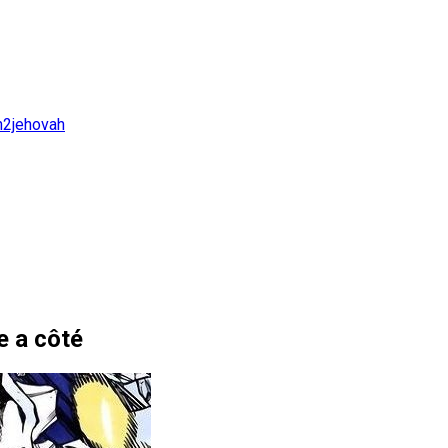
n2jehovah
te a côté