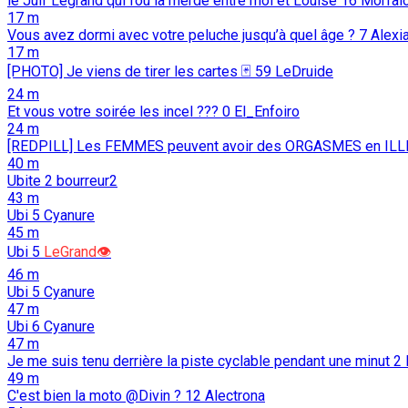
le Juif Legrand qui fou la merde entre moi et Louise
16
Morfal
17 m
Vous avez dormi avec votre peluche jusqu’à quel âge ?
7
Alexi
17 m
[PHOTO] Je viens de tirer les cartes 🃏
59
LeDruide
24 m
Et vous votre soirée les incel ???
0
El_Enfoiro
24 m
[REDPILL] Les FEMMES peuvent avoir des ORGASMES en ILL
40 m
Ubite
2
bourreur2
43 m
Ubi
5
Cyanure
45 m
Ubi
5
LeGrand👁️
46 m
Ubi
5
Cyanure
47 m
Ubi
6
Cyanure
47 m
Je me suis tenu derrière la piste cyclable pendant une minut
2
49 m
C'est bien la moto @Divin ?
12
Alectrona