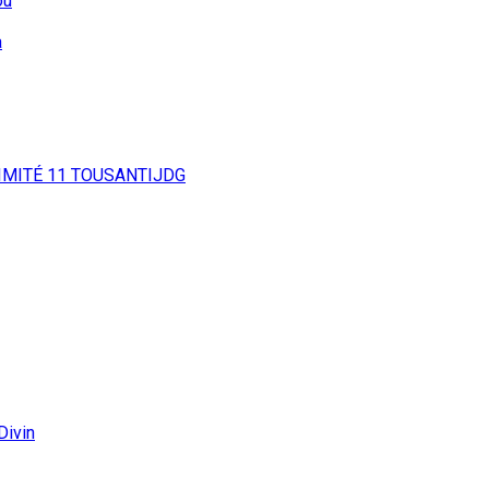
ou
a
IMITÉ
11
TOUSANTIJDG
Divin