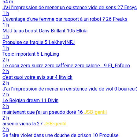
54 m
J'ai l'impression de mener un existence vide de sens
27
Encyc
1 h
L'avantage d'une femme par rapport à un robot ?
26
Freuks
1 h
MJJ tu as boost Dany Brillant
105
Elkiki
1 h
Propulse ce fragile
5
LeKheyINFJ
1 h
Topic important
6
LingLing
2 h
Le coca zero sucre zero caffeine zero calorie...
9
El_Enfoiro
2 h
c’est quoi votre avis sur
4
litwick
2 h
J'ai l'impression de mener un existence vide de viol
0
bourreur
2 h
Le Belgian dream
11
Divin
2 h
maintenant que j'ai un pseudo doré
16
JSB-gentil
2 h
arsenic viens la
27
JSB-gentil
2 h
Se faire violer dans une douche de prison
10
Propulse