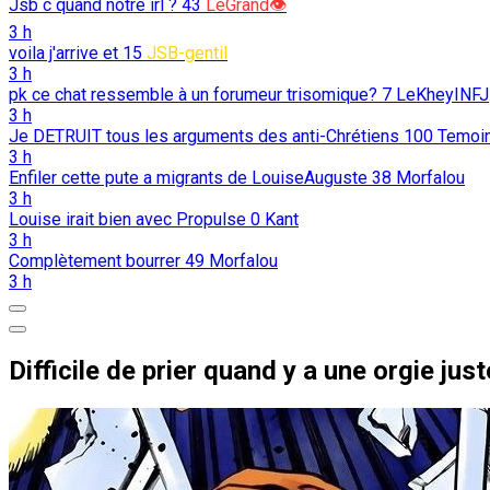
Jsb c quand notre irl ?
43
LeGrand👁️
3 h
voila j'arrive et
15
JSB-gentil
3 h
pk ce chat ressemble à un forumeur trisomique?
7
LeKheyINFJ
3 h
Je DETRUIT tous les arguments des anti-Chrétiens
100
Temoi
3 h
Enfiler cette pute a migrants de LouiseAuguste
38
Morfalou
3 h
Louise irait bien avec Propulse
0
Kant
3 h
Complètement bourrer
49
Morfalou
3 h
Difficile de prier quand y a une orgie jus