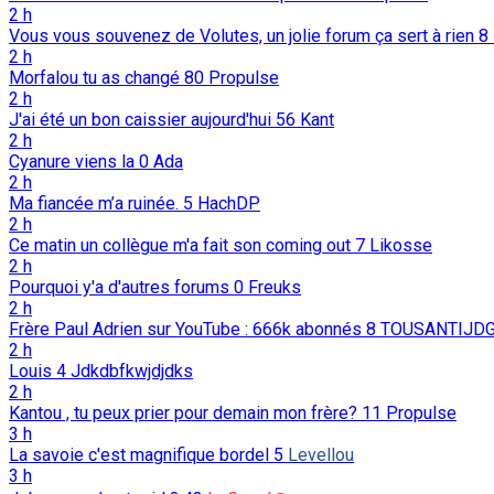
2 h
Vous vous souvenez de Volutes, un jolie forum ça sert à rien
8
2 h
Morfalou tu as changé
80
Propulse
2 h
J'ai été un bon caissier aujourd'hui
56
Kant
2 h
Cyanure viens la
0
Ada
2 h
Ma fiancée m’a ruinée.
5
HachDP
2 h
Ce matin un collègue m'a fait son coming out
7
Likosse
2 h
Pourquoi y'a d'autres forums
0
Freuks
2 h
Frère Paul Adrien sur YouTube : 666k abonnés
8
TOUSANTIJD
2 h
Louis
4
Jdkdbfkwjdjdks
2 h
Kantou , tu peux prier pour demain mon frère?
11
Propulse
3 h
La savoie c'est magnifique bordel
5
Levellou
3 h