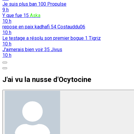
Je suis plus ban
100
Propulse
9 h
Y que fue
15
Aska
10 h
repose en paix kadhafi
54
Costauddu06
10 h
Le testage a résolu son premier bogue
1
Tigriz
10 h
J'aimerais bien voir
35
Jivus
10 h
J'ai vu la nusse d'Ocytocine