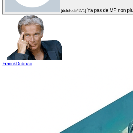
Ya pas de MP non pl
[deleted54271]
FranckDubosc