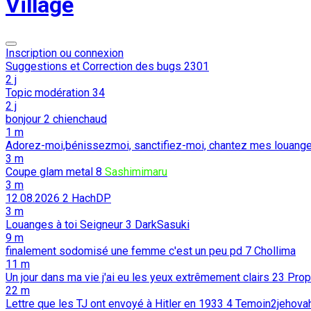
Village
Inscription ou connexion
Suggestions et Correction des bugs
2301
2 j
Topic modération
34
2 j
bonjour
2
chienchaud
1 m
Adorez-moi,bénissezmoi, sanctifiez-moi, chantez mes louang
3 m
Coupe glam metal
8
Sashimimaru
3 m
12.08.2026
2
HachDP
3 m
Louanges à toi Seigneur
3
DarkSasuki
9 m
finalement sodomisé une femme c'est un peu pd
7
Chollima
11 m
Un jour dans ma vie j'ai eu les yeux extrêmement clairs
23
Prop
22 m
Lettre que les TJ ont envoyé à Hitler en 1933
4
Temoin2jehova