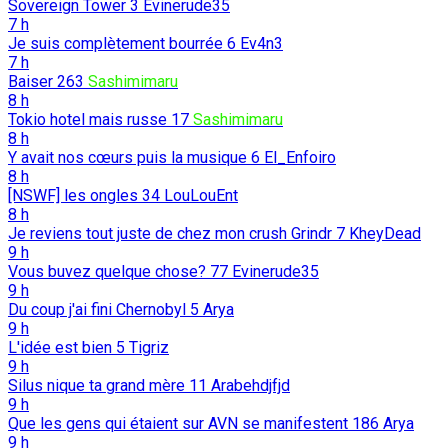
Sovereign Tower
3
Evinerude35
7 h
Je suis complètement bourrée
6
Ev4n3
7 h
Baiser
263
Sashimimaru
8 h
Tokio hotel mais russe
17
Sashimimaru
8 h
Y avait nos cœurs puis la musique
6
El_Enfoiro
8 h
[NSWF] les ongles
34
LouLouEnt
8 h
Je reviens tout juste de chez mon crush Grindr
7
KheyDead
9 h
Vous buvez quelque chose?
77
Evinerude35
9 h
Du coup j'ai fini Chernobyl
5
Arya
9 h
L'idée est bien
5
Tigriz
9 h
Silus nique ta grand mère
11
Arabehdjfjd
9 h
Que les gens qui étaient sur AVN se manifestent
186
Arya
9 h