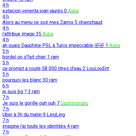
4 h
estacion venenta joan-jaurés
0
Aska
4 h
Alors au menu ce soir mes Zamis
5
chienchaud
4 h
j’attribue image
35
Aska
4 h
ah ouais Dauphine PSL à Tunis impeccable 🤣🤣
1
Aska
5 h
bordel on s'fait chier
1
ram
5 h
ce prompt a couté 58 000 litres d’eau
2
LouLouEnt
5 h
pourquoi les blanc
30
ram
6 h
je suis bg ?
3
ram
7 h
Je suis le gorille ouh ouh
7
Sashimimaru
7 h
Uber à 3h du matin
9
LingLing
7 h
imagine j'ai toute les identités
4
ram
7 h