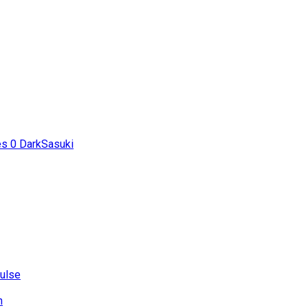
es
0
DarkSasuki
ulse
h