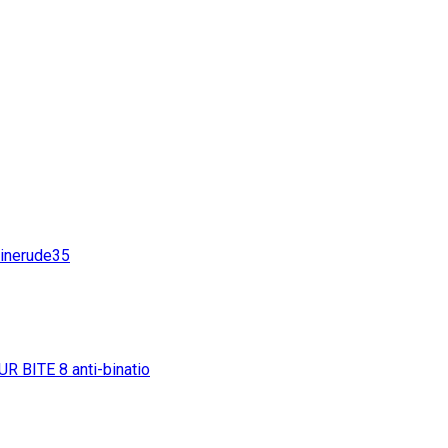
inerude35
UR BITE
8
anti-binatio