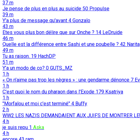
37 m
Je pense de plus en plus au suicide
50
Propulse
39 m
Y'a plus de message qu'avant
4
Gonzalo
43 m
Etes vous plus bon délire que sur Onche ?
14
LeDruide
46 m
Quelle est la différence entre Sashi et une poubelle ?
42
Narita
49 m
Tu as raison.
19
HachDP
51 m
Y’a un modo de co?
0
GUTS_MZ
1 h
« On n’aime pas trop les nègres » : une gendarme dénonce
7
Ev
1 h
C'est quoi le nom du pharaon dans l'Exode
179
Ksatriya
1 h
"Morfalou et moi c'est terminé"
4
Buffy
2 h
WW2 LES NAZIS DEMANDAIENT AUX JUIFS DE MONTRER LE
4 h
je suis repu
1
Aska
4 h
encore
43
ram