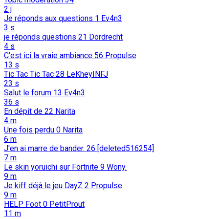
2 j
Je réponds aux questions
1
Ev4n3
3 s
je réponds questions
21
Dordrecht
4 s
C'est ici la vraie ambiance
56
Propulse
13 s
Tic Tac Tic Tac
28
LeKheyINFJ
23 s
Salut le forum
13
Ev4n3
36 s
En dépit de
22
Narita
4 m
Une fois perdu
0
Narita
6 m
J'en ai marre de bander.
26
[deleted516254]
7 m
Le skin yoruichi sur Fortnite
9
Wony.
9 m
Je kiff déjà le jeu DayZ
2
Propulse
9 m
HELP Foot
0
PetitProut
11 m