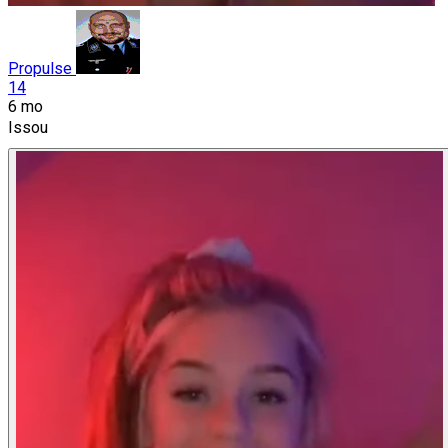
Propulse
14
6 mo
Issou