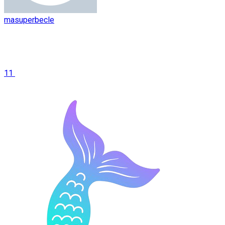
masuperbecle
11