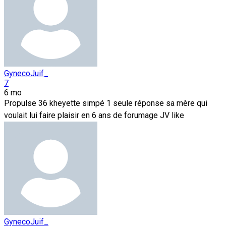
GynecoJuif_
7
6 mo
Propulse 36 kheyette simpé 1 seule réponse sa mère qui
voulait lui faire plaisir en 6 ans de forumage JV like
GynecoJuif_