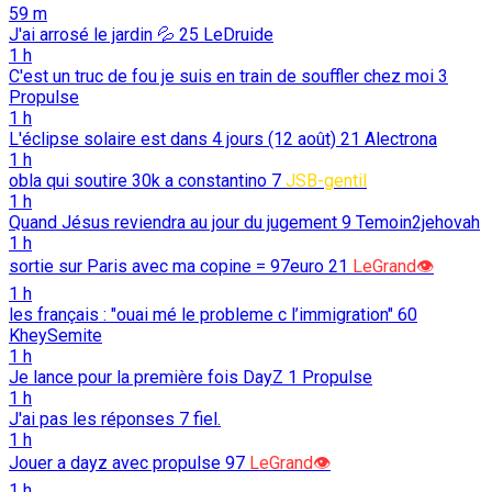
59 m
J'ai arrosé le jardin 💦
25
LeDruide
1 h
C'est un truc de fou je suis en train de souffler chez moi
3
Propulse
1 h
L'éclipse solaire est dans 4 jours (12 août)
21
Alectrona
1 h
obla qui soutire 30k a constantino
7
JSB-gentil
1 h
Quand Jésus reviendra au jour du jugement
9
Temoin2jehovah
1 h
sortie sur Paris avec ma copine = 97euro
21
LeGrand👁️
1 h
les français : "ouai mé le probleme c l’immigration"
60
KheySemite
1 h
Je lance pour la première fois DayZ
1
Propulse
1 h
J'ai pas les réponses
7
fiel.
1 h
Jouer a dayz avec propulse
97
LeGrand👁️
1 h