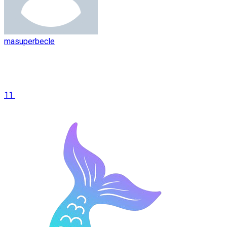
masuperbecle
11