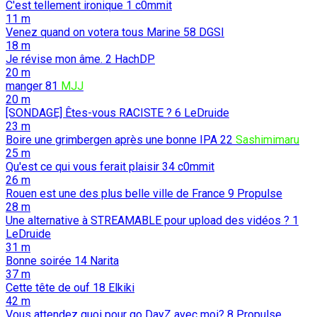
C'est tellement ironique
1
c0mmit
11 m
Venez quand on votera tous Marine
58
DGSI
18 m
Je révise mon âme.
2
HachDP
20 m
manger
81
MJJ
20 m
[SONDAGE] Êtes-vous RACISTE ?
6
LeDruide
23 m
Boire une grimbergen après une bonne IPA
22
Sashimimaru
25 m
Qu'est ce qui vous ferait plaisir
34
c0mmit
26 m
Rouen est une des plus belle ville de France
9
Propulse
28 m
Une alternative à STREAMABLE pour upload des vidéos ?
1
LeDruide
31 m
Bonne soirée
14
Narita
37 m
Cette tête de ouf
18
Elkiki
42 m
Vous attendez quoi pour go DayZ avec moi?
8
Propulse