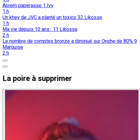
Aprem paperasse
1
Ivy
1 h
Un khey de JVC a planté un toxico
32
Likosse
1 h
Ma vie depuis 10 ans :
11
Likosse
2 h
Le nombre de comptes bronze a diminué sur Onche de 80%
9
Marquise
2 h
La poire à supprimer