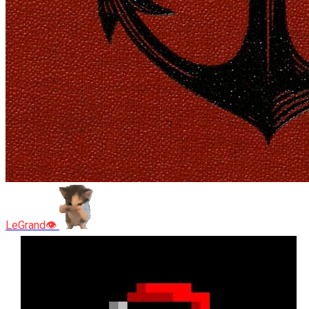
LeGrand👁️