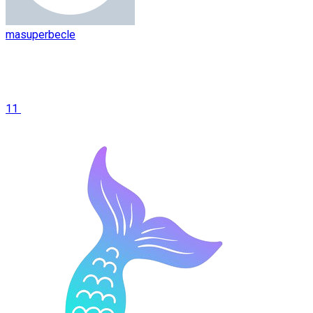
masuperbecle
11