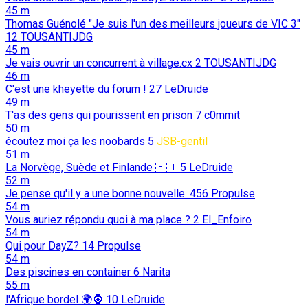
45 m
Thomas Guénolé "Je suis l'un des meilleurs joueurs de VIC 3"
12
TOUSANTIJDG
45 m
Je vais ouvrir un concurrent à village.cx
2
TOUSANTIJDG
46 m
C'est une kheyette du forum !
27
LeDruide
49 m
T'as des gens qui pourissent en prison
7
c0mmit
50 m
écoutez moi ça les noobards
5
JSB-gentil
51 m
La Norvège, Suède et Finlande 🇪🇺️
5
LeDruide
52 m
Je pense qu'il y a une bonne nouvelle.
456
Propulse
54 m
Vous auriez répondu quoi à ma place ?
2
El_Enfoiro
54 m
Qui pour DayZ?
14
Propulse
54 m
Des piscines en container
6
Narita
55 m
l'Afrique bordel 🌍🦍
10
LeDruide