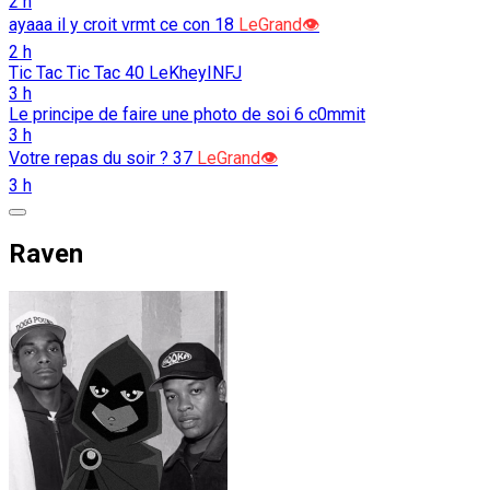
2 h
ayaaa il y croit vrmt ce con
18
LeGrand👁️
2 h
Tic Tac Tic Tac
40
LeKheyINFJ
3 h
Le principe de faire une photo de soi
6
c0mmit
3 h
Votre repas du soir ?
37
LeGrand👁️
3 h
Raven