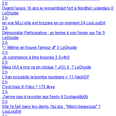
2 h
Quand j'avais 16 ans je ressemblait fort à Nordhal Lelandais
0
LeDruide
2 h
en vrai MJJ elle est bizzare en ce moment
24
LouLouEnt
2 h
Démocratie Participative : un terme à son forum sur Tor
5
LeDruide
2 h
💘️ Même iel trouve l'amour 💕️
3
LeDruide
2 h
Je commence à être bourrée
3
Ev4n3
2 h
Mais QUI a mis ça en cloque ? 👶🏻🍼
7
LeDruide
2 h
L’Iran possède la bombe nucléaire +
11
HachDP
2 h
C'est bien X-Files ?
173
Arya
2 h
J'arrive pas à resister aux feets
4
Costauddu06
2 h
Elle l'a fait sans les dents, j'lui dis : "Merci beaucoup"
1
LouLouEnt