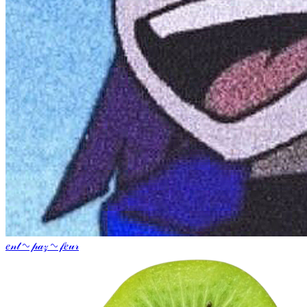
𝑒𝓃𝓉 ∿ 𝓅𝒶𝓏 ∿ 𝒻𝑒𝓊𝓇