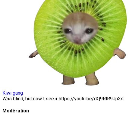
Kiwi gang
Was blind, but now I see ♦ https://youtu.be/dQ9RlR9Jp3s
Modération