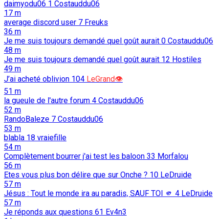
daimyodu06
1
Costauddu06
17 m
average discord user
7
Freuks
36 m
Je me suis toujours demandé quel goût aurait
0
Costauddu06
48 m
Je me suis toujours demandé quel goût aurait
12
Hostiles
49 m
J’ai acheté oblivion
104
LeGrand👁️
51 m
la gueule de l'autre forum
4
Costauddu06
52 m
RandoBaleze
7
Costauddu06
53 m
blabla
18
vraiefille
54 m
Complètement bourrer j'ai test les baloon
33
Morfalou
56 m
Etes vous plus bon délire que sur Onche ?
10
LeDruide
57 m
Jésus : Tout le monde ira au paradis, SAUF TOI 🫵️
4
LeDruide
57 m
Je réponds aux questions
61
Ev4n3