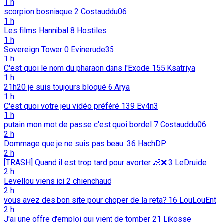
1 h
scorpion bosniaque
2
Costauddu06
1 h
Les films Hannibal
8
Hostiles
1 h
Sovereign Tower
0
Evinerude35
1 h
C'est quoi le nom du pharaon dans l'Exode
155
Ksatriya
1 h
21h20 je suis toujours bloqué
6
Arya
1 h
C'est quoi votre jeu vidéo préféré
139
Ev4n3
1 h
putain mon mot de passe c'est quoi bordel
7
Costauddu06
2 h
Dommage que je ne suis pas beau.
36
HachDP
2 h
[TRASH] Quand il est trop tard pour avorter 👶️❌️
3
LeDruide
2 h
Levellou viens ici
2
chienchaud
2 h
vous avez des bon site pour choper de la reta?
16
LouLouEnt
2 h
J'ai une offre d'emploi qui vient de tomber
21
Likosse