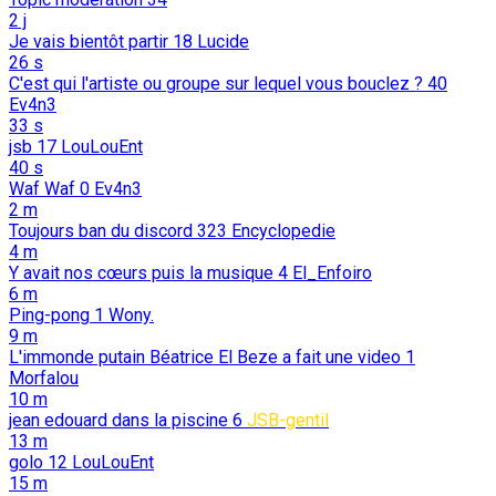
2 j
Je vais bientôt partir
18
Lucide
26 s
C'est qui l'artiste ou groupe sur lequel vous bouclez ?
40
Ev4n3
33 s
jsb
17
LouLouEnt
40 s
Waf Waf
0
Ev4n3
2 m
Toujours ban du discord
323
Encyclopedie
4 m
Y avait nos cœurs puis la musique
4
El_Enfoiro
6 m
Ping-pong
1
Wony.
9 m
L'immonde putain Béatrice El Beze a fait une video
1
Morfalou
10 m
jean edouard dans la piscine
6
JSB-gentil
13 m
golo
12
LouLouEnt
15 m